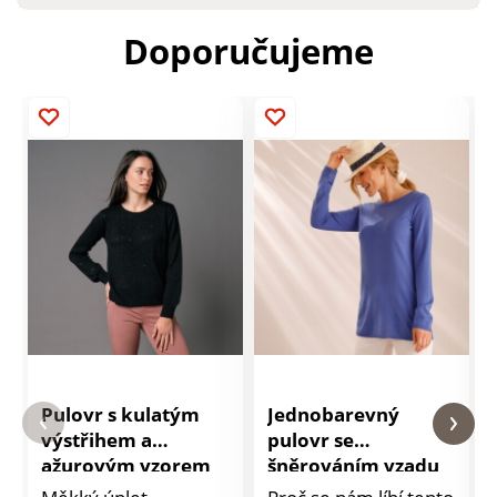
Doporučujeme
Pulovr s kulatým
Jednobarevný
výstřihem a
pulovr se
ažurovým vzorem
šněrováním vzadu