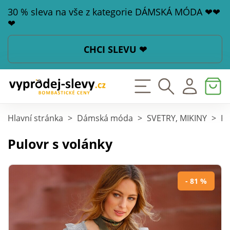
30 % sleva na vše z kategorie DÁMSKÁ MÓDA ❤❤
❤
CHCI SLEVU ❤
Hlavní stránka
>
Dámská móda
>
SVETRY, MIKINY
>
Pu
Pulovr s volánky
- 81 %