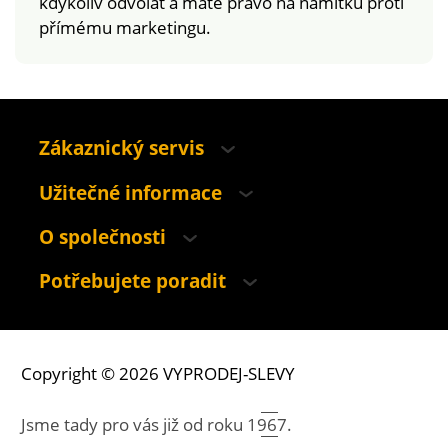
kdykoliv odvolat a máte právo na námitku proti
přímému marketingu.
Zákaznický servis
Užitečné informace
O společnosti
Potřebujete poradit
Copyright © 2026 VYPRODEJ-SLEVY
Jsme tady pro vás již od roku
1967.