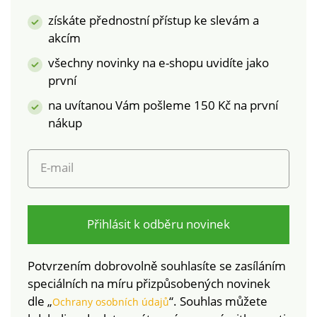
v pračce.
získáte přednostní přístup ke slevám a
akcím
všechny novinky na e-shopu uvidíte jako
první
na uvítanou Vám pošleme 150 Kč na první
nákup
E-mail
Přihlásit k odběru novinek
Potvrzením dobrovolně souhlasíte se zasíláním
speciálních na míru přizpůsobených novinek
dle „
“. Souhlas můžete
Ochrany osobních údajů