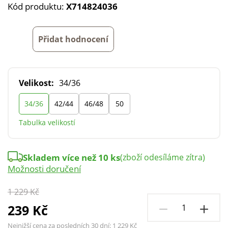
Kód produktu:
X714824036
Přidat hodnocení
Velikost:
34/36
34/36
42/44
46/48
50
Tabulka velikostí
Skladem více než 10 ks
(zboží odesíláme zítra)
Možnosti doručení
1 229 Kč
239 Kč
Nejnižší cena za posledních 30 dní:
1 229 Kč