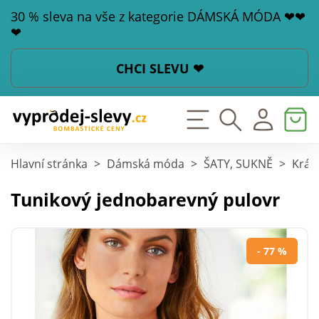
30 % sleva na vše z kategorie DÁMSKÁ MÓDA ❤❤
❤
CHCI SLEVU ❤
Hlavní stránka
>
Dámská móda
>
ŠATY, SUKNĚ
>
Krát
Tunikový jednobarevný pulovr
- 77 %