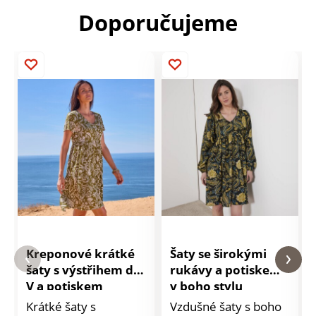
Doporučujeme
Kreponové krátké
Šaty se širokými
šaty s výstřihem do
rukávy a potiskem
V a potiskem
v boho stylu
Krátké šaty s
Vzdušné šaty s boho