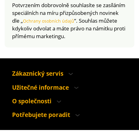
Potvrzením dobrovolně souhlasíte se zasíláním
speciálních na míru přizpůsobených novinek
dle „
“. Souhlas můžete
Ochrany osobních údajů
kdykoliv odvolat a máte právo na námitku proti
přímému marketingu.
Zákaznický servis
Užitečné informace
O společnosti
Potřebujete poradit