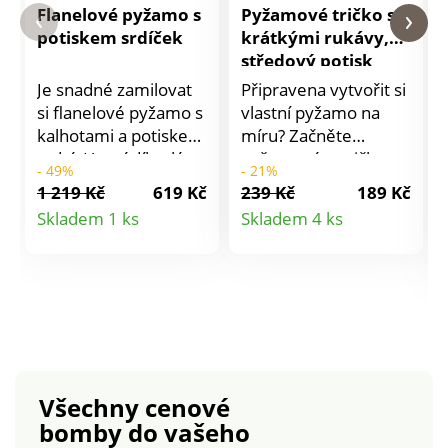
Flanelové pyžamo s
Pyžamové tričko s
potiskem srdíček
krátkými rukávy,
středový potisk
motýlů
Je snadné zamilovat
Připravena vytvořit si
si flanelové pyžamo s
vlastní pyžamo na
kalhotami a potiskem
míru? Začněte
srdcí. Horní díl celý
pyžamovým tričkem
- 49%
- 21%
propínací na
se středovým
1 219 Kč
619 Kč
239 Kč
189 Kč
knoflíčky. Kontrastní
potiskem motýlů.
Detail
Detail
Skladem 1 ks
Skladem 4 ks
knoflíky. Kostýmkový
Tričko s krátkými
produktu
produktu
límec. Kontrastní lem
rukávy. Ve výstřihu
kapes, výstřihu,
krajka a nařasení na
rukávů a předního
hrudníku. Krátké
dílu. Náprsní kapsa.
nařasené rukávy.
Dlouhé rukávy. Potisk
Výstřih do "V".
srdcí. Kalhoty v
Vpředu středový
rovném střihu. V
potisk. Rovný spodní
Všechny cenové
pase potažená
lem. Lze prát v
bomby
do vašeho
pruženka. Zakončení
pračce.