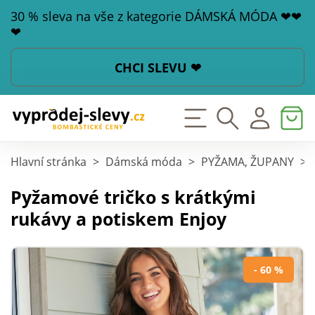
30 % sleva na vše z kategorie DÁMSKÁ MÓDA ❤❤
❤
CHCI SLEVU ❤
Hlavní stránka
>
Dámská móda
>
PYŽAMA, ŽUPANY
>
Pyžamové tričko s krátkými
rukávy a potiskem Enjoy
- 60 %