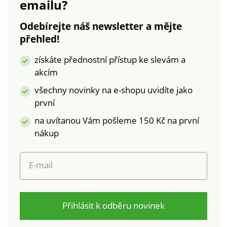
emailu?
prošitím. Lze prát v
pračce.
Odebírejte náš newsletter a mějte
přehled!
získáte přednostní přístup ke slevám a
akcím
všechny novinky na e-shopu uvidíte jako
první
na uvítanou Vám pošleme 150 Kč na první
nákup
E-mail
Přihlásit k odběru novinek