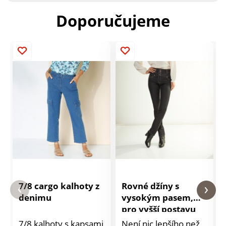
Doporučujeme
7/8 cargo kalhoty z
Rovné džíny s
denimu
vysokým pasem,
pro vyšší postavu
7/8 kalhoty s kapsami
Není nic lepšího než