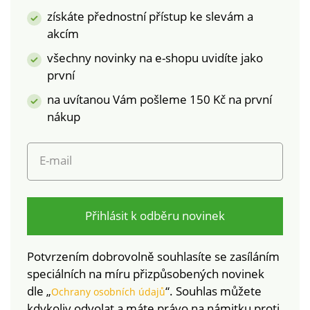
laboratorním testům
textilní výrobky, které
získáte přednostní přístup ke slevám a
na široké spektrum
byly podrobeny
akcím
škodlivých látek a
laboratorním testům
výrobek je bezpečný
na široké spektrum
všechny novinky na e-shopu uvidíte jako
nad rámec platných
škodlivých látek a
první
norem. Lze prát v
výrobek je bezpečný
na uvítanou Vám pošleme 150 Kč na první
pračce.
nad rámec platných
norem. Lze prát v
nákup
pračce.
E-mail
Přihlásit k odběru novinek
Potvrzením dobrovolně souhlasíte se zasíláním
speciálních na míru přizpůsobených novinek
dle „
“. Souhlas můžete
Ochrany osobních údajů
kdykoliv odvolat a máte právo na námitku proti