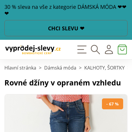
30 % sleva na vše z kategorie DÁMSKÁ MÓDA ❤❤
❤
CHCI SLEVU ❤
Hlavní stránka
>
Dámská móda
>
KALHOTY, ŠORTKY
>
Rovné džíny v opraném vzhledu
- 67 %