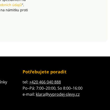
obních údajů
“.
 na námitku proti
Potřebujete poradit
ínky
tel:
+420 466 040 888
Po–Pá: 7:00–20:00, So 8:00–16:00
e-mail:
klara@vyprodej-slevy.cz