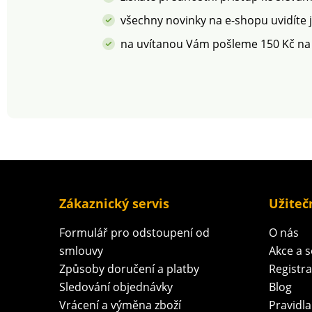
všechny novinky na e-shopu uvidíte 
na uvítanou Vám pošleme 150 Kč na
Zákaznický servis
Užiteč
Formulář pro odstoupení od
O nás
smlouvy
Akce a 
Způsoby doručení a platby
Registr
Sledování objednávky
Blog
Vrácení a výměna zboží
Pravidla