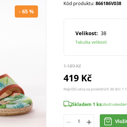
Kód produktu:
866186V038
- 65 %
Velikost:
38
Tabulka velikostí
1 189 Kč
419 Kč
Nejnižší cena za posledních 30 dní:
1 1
Skladem 1 ks
(zboží odesílá
Vloži