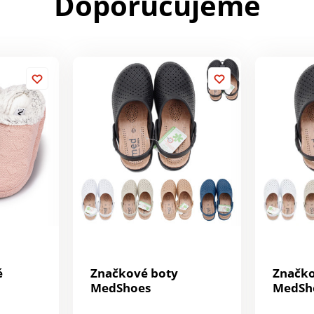
Doporučujeme
é
Značkové boty
Značko
MedShoes
MedSh