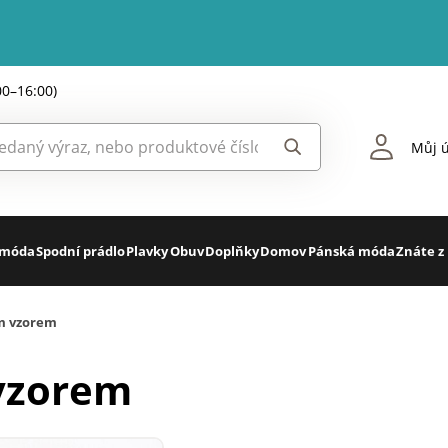
00–16:00)
Můj ú
 móda
Spodní prádlo
Plavky
Obuv
Doplňky
Domov
Pánská móda
Znáte z
ým vzorem
 vzorem