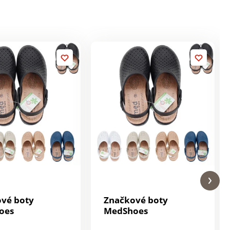
vé boty
Značkové boty
oes
MedShoes