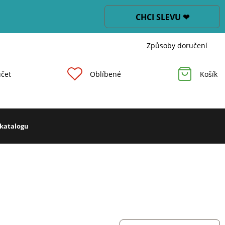
CHCI SLEVU ❤
Způsoby doručení
čet
Oblíbené
Košík
 katalogu