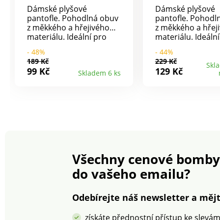
Dámské plyšové
Dámské plyšové
pantofle. Pohodlná obuv
pantofle. Pohodlná obuv
z měkkého a hřejivého
z měkkého a hřej
materiálu. Ideální pro
materiálu. Ideální pro
domácí pohodu.
domácí pohodu.
- 48%
- 44%
189 Kč
229 Kč
Skl
99 Kč
129 Kč
Skladem 6 ks
Všechny cenové bomby
do vašeho emailu?
Odebírejte náš newsletter a mějt
získáte přednostní přístup ke slevá