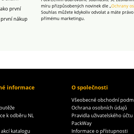
míru přizpůsobených novinek dle „
Ochrany os
jako první
Souhlas můžete kdykoliv odvolat a máte právo
 první nákup
přímému marketingu.
né informace
O společnosti
Všeobecné obchodní podm
soutěže
Ochrana osobních údajů
ace k odběru NL
Pravidla uživatelského účtu
PackWay
 akcí katalogu
Informace o přístupnosti