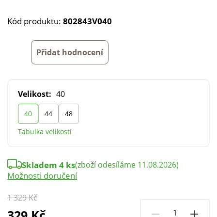
Kód produktu:
802843V040
Přidat hodnocení
Velikost:
40
40
44
48
Tabulka velikostí
Skladem 4 ks
(zboží odesíláme 11.08.2026)
Možnosti doručení
1 329 Kč
329 Kč