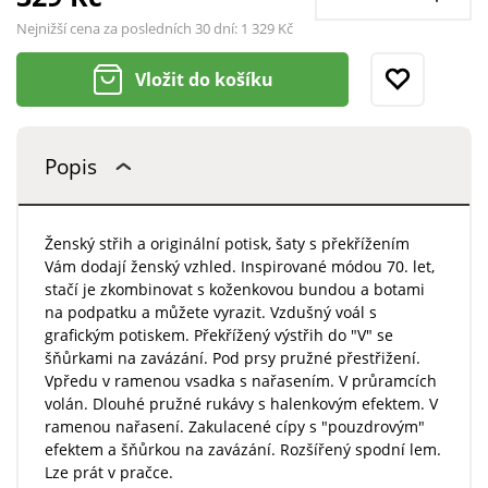
Nejnižší cena za posledních 30 dní:
1 329 Kč
Vložit do košíku
Popis
Ženský střih a originální potisk, šaty s překřížením
Vám dodají ženský vzhled. Inspirované módou 70. let,
stačí je zkombinovat s koženkovou bundou a botami
na podpatku a můžete vyrazit. Vzdušný voál s
grafickým potiskem. Překřížený výstřih do "V" se
šňůrkami na zavázání. Pod prsy pružné přestřižení.
Vpředu v ramenou vsadka s nařasením. V průramcích
volán. Dlouhé pružné rukávy s halenkovým efektem. V
ramenou nařasení. Zakulacené cípy s "pouzdrovým"
efektem a šňůrkou na zavázání. Rozšířený spodní lem.
Lze prát v pračce.