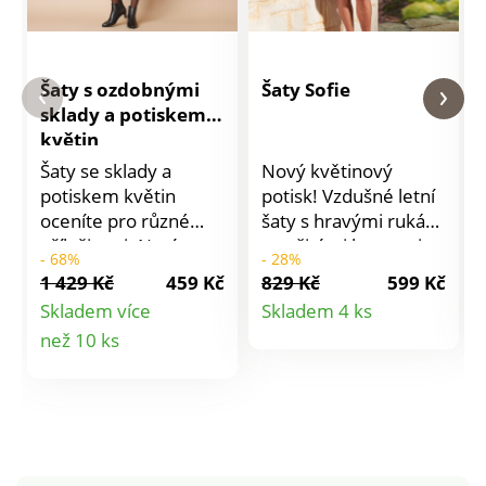
Šaty s ozdobnými
Šaty Sofie
sklady a potiskem
květin
Šaty se sklady a
Nový květinový
potiskem květin
potisk! Vzdušné letní
oceníte pro různé
šaty s hravými rukávy
příležitosti. Navíc v
a našitými kapsami -
- 68%
- 28%
lichotivém střihu a s
lehké, ležérní a velmi
1 429 Kč
459 Kč
829 Kč
599 Kč
volánovými detaily,
lichotivé.
Detail
Skladem více
Skladem 4 ks
zdůrazní Vaši
Detail
než 10 ks
produktu
ženskost. Vpředu
výstřih do "V" se
produktu
sklady pod
výstřihem. Vpředu
pod rameny volánky.
Dlouhé rukávy se