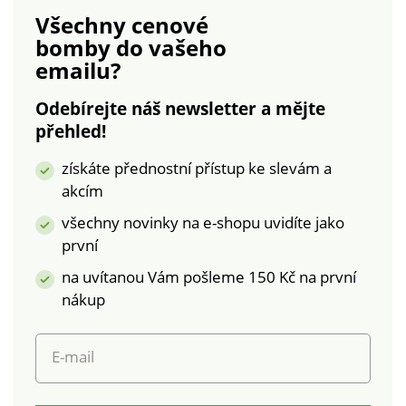
žabičkovanými
Všechny cenové
manžetami, které
bomby
do vašeho
tvoří volán. Rozšířený
emailu?
střih. Vzdušný
vyšívaný voál. Lze
Odebírejte náš newsletter a mějte
prát v pračce.
přehled!
získáte přednostní přístup ke slevám a
akcím
všechny novinky na e-shopu uvidíte jako
první
na uvítanou Vám pošleme 150 Kč na první
nákup
E-mail