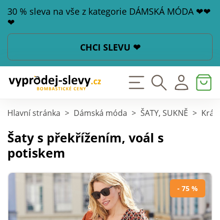
30 % sleva na vše z kategorie DÁMSKÁ MÓDA ❤❤
❤
CHCI SLEVU ❤
Hlavní stránka
>
Dámská móda
>
ŠATY, SUKNĚ
>
Krát
Šaty s překřížením, voál s
potiskem
- 75 %