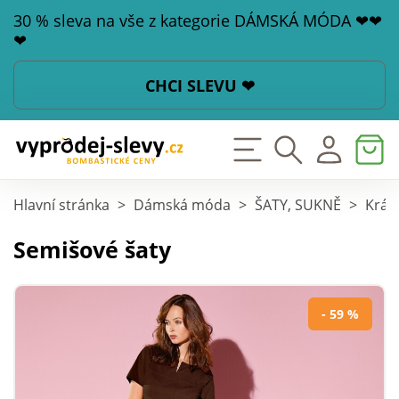
30 % sleva na vše z kategorie DÁMSKÁ MÓDA ❤❤
❤
CHCI SLEVU ❤
Hlavní stránka
>
Dámská móda
>
ŠATY, SUKNĚ
>
Krát
Semišové šaty
- 59 %