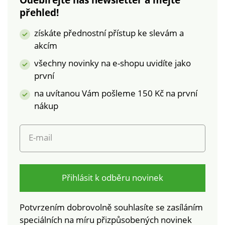
přehled!
získáte přednostní přístup ke slevám a
akcím
všechny novinky na e-shopu uvidíte jako
první
na uvítanou Vám pošleme 150 Kč na první
nákup
E-mail
Přihlásit k odběru novinek
Potvrzením dobrovolně souhlasíte se zasíláním
speciálních na míru přizpůsobených novinek