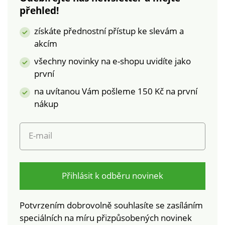
přehled!
Oeko-Tex (n° CQ
1236/3 IFTH). Tato
získáte přednostní přístup ke slevám a
známka označuje
akcím
textilní výrobky, které
byly podrobeny
všechny novinky na e-shopu uvidíte jako
laboratorním testům
první
na široké spektrum
na uvítanou Vám pošleme 150 Kč na první
škodlivých látek a
výrobek je bezpečný
nákup
nad rámec platných
norem. Lze prát v
E-mail
pračce.
Přihlásit k odběru novinek
Potvrzením dobrovolně souhlasíte se zasíláním
speciálních na míru přizpůsobených novinek