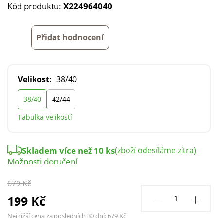
Kód produktu:
X224964040
Přidat hodnocení
Velikost:
38/40
38/40
42/44
Tabulka velikostí
Skladem více než 10 ks
(zboží odesíláme zítra)
Možnosti doručení
679 Kč
199 Kč
Nejnižší cena za posledních 30 dní:
679 Kč