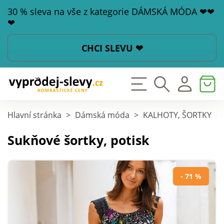
30 % sleva na vše z kategorie DÁMSKÁ MÓDA ❤❤
❤
CHCI SLEVU ❤
Hlavní stránka
>
Dámská móda
>
KALHOTY, ŠORTKY
>
Sukňové šortky, potisk
- 71 %