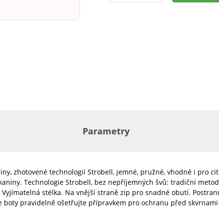
Parametry
y, zhotovené technologií Strobell, jemné, pružné, vhodné i pro citl
aniny. Technologie Strobell, bez nepříjemných švů: tradiční metoda
t. Vyjímatelná stélka. Na vnější straně zip pro snadné obutí. Postr
še boty pravidelně ošetřujte přípravkem pro ochranu před skvrnami 