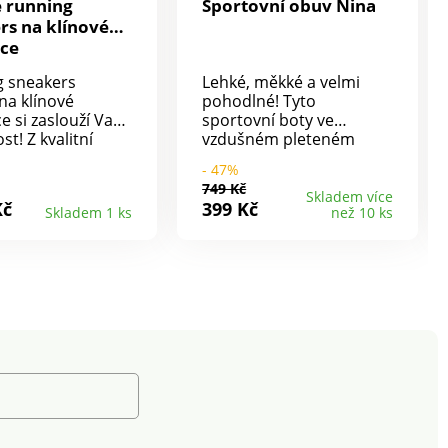
 running
Sportovní obuv Nina
rs na klínové
ce
g sneakers
Lehké, měkké a velmi
 na klínové
pohodlné! Tyto
e si zaslouží Vaši
sportovní boty ve
t! Z kvalitní
vzdušném pleteném
ůže. Kožená
vzhledu Vás budou
- 47%
na silné pěně pro
hýčkat fantastickým
749 Kč
pohodlí
komfortem - jsou vysoce
Skladem více
Kč
399 Kč
Skladem 1 ks
než 10 ks
telná). Zipové
elastické a netlačí.
í na boku pro
Snadno se nazouvají díky
obutí. Členitý
poutku na patě bez
 střih. Kolem
nutnosti šněrování.
 pěnové
Podešev vysoká cca 3
žení. Ploché
cm. Vysoce elastické a
y tón v tónu s
měkké. Prodyšné.
ými koncovkami.
Pohodlně se nazouvají
patek. Vzorovaná
pomocí poutka na patě.
 podrážka. Vaše
Protiskluzová profilová
avidelně
podrážka.
te přípravkem
hranu před