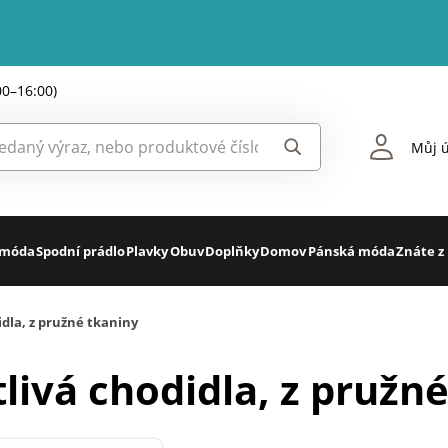
00–16:00)
Můj ú
 móda
Spodní prádlo
Plavky
Obuv
Doplňky
Domov
Pánská móda
Znáte z
didla, z pružné tkaniny
tlivá chodidla, z pružn