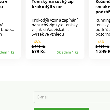
ku v
Tenisky na suchý zip
Kožené
du
krokodýlí vzor
sneake
podráž
é
Krokodýlí vzor a zapínání
Runnin
né
na suchý zip: tyto tenisky
tenisky
k budou
ví, jak si Vás získat!
podrážc
m
Svršek ve vzhledu
pozornos
ekt
krokodýlí kůže. Zapínání
pravé k
- 68%
- 46%
iny.
na 3 pásky se suchým
stélka 
2 149 Kč
2 489 Kč
 pro
zipem. Kolem kotníku
měkké 
679 Kč
1 349 
adem 1 ks
Skladem 1 ks
dla.
měkké vypodložení.
(vyjíma
ní
Klínová podrážka. Před
zapínán
prvním použitím
snadné 
ošetřete přípravkem pro
barevný
u.
voděodolnost,
kotníku
drážka.
pravidelně opakujte.
vypodlo
říjemné
tkaničk
plastov
Pevný o
klínová
E-mail
boty pr
ošetřuj
pro oc