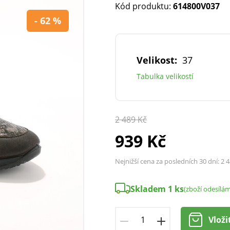
Kód produktu:
614800V037
- 62 %
Velikost:
37
Tabulka velikostí
2 489 Kč
939 Kč
Nejnižší cena za posledních 30 dní:
2 4
Skladem 1 ks
(zboží odesílá
Vloži