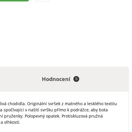
Hodnocení
0
ivá chodidla. Originální svršek z matného a lesklého textilu
 spočívající v našití svršku přímo k podrážce, aby bota
anní pruženky. Polopevný opatek. Protiskluzová pružná
a vlhkostí.