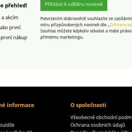
Přihlásit k odběru novinek
skvrnam
e přehled!
m a akcím
Potvrzením dobrovolně souhlasíte se zasílání
míru přizpůsobených novinek dle „
Ochrany os
jako první
Souhlas můžete kdykoliv odvolat a máte právo
 první nákup
přímému marketingu.
né informace
O společnosti
Všeobecné obchodní podm
soutěže
Ochrana osobních údajů