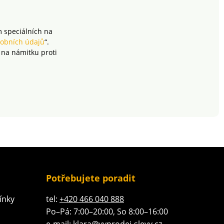
i a vlhkostí.
m speciálních na
obních údajů
“.
 na námitku proti
Potřebujete poradit
ínky
tel:
+420 466 040 888
Po–Pá: 7:00–20:00, So 8:00–16:00
e-mail:
klara@vyprodej-slevy.cz