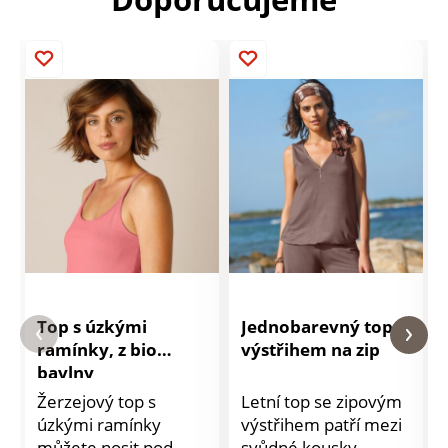
Top s úzkými
Jednobarevný top s
ramínky, z bio
výstřihem na zip
bavlny
Žerzejový top s
Letní top se zipovým
úzkými ramínky
výstřihem patří mezi
můžete nosit pod
svůdné kousky