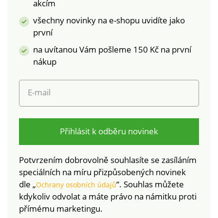
akcím
2023), který zaručuje,
že výrobek obsahuje
všechny novinky na e-shopu uvidíte jako
nejméně 95 %
první
certifikovaných
na uvítanou Vám pošleme 150 Kč na první
ekologických vláken.
Z bavlny pocházející z
nákup
biologického
zemědělství,
E-mail
pěstované bez použití
pesticidů, hnojiv a
chemických
prostředků. Perte v
Přihlásit k odběru novinek
pračce.
Potvrzením dobrovolně souhlasíte se zasíláním
speciálních na míru přizpůsobených novinek
dle „
“. Souhlas můžete
Ochrany osobních údajů
kdykoliv odvolat a máte právo na námitku proti
přímému marketingu.