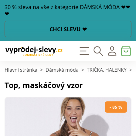
30 % sleva na vše z kategorie DÁMSKÁ MÓDA ❤❤
❤
CHCI SLEVU ❤
Hlavní stránka
>
Dámská móda
>
TRIČKA, HALENKY
>
Top, maskáčový vzor
- 85 %