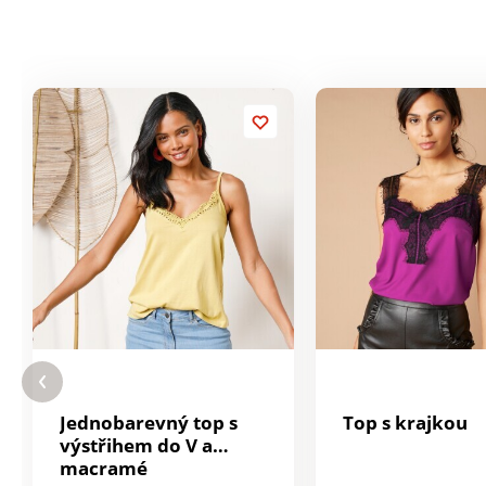
Jednobarevný top s
Top s krajkou
výstřihem do V a
macramé