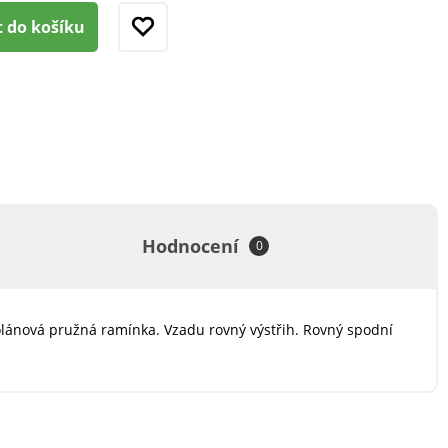
t do košíku
Hodnocení
0
olánová pružná ramínka. Vzadu rovný výstřih. Rovný spodní