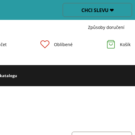
CHCI SLEVU ❤
Způsoby doručení
čet
Oblíbené
Košík
 katalogu