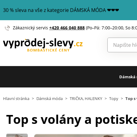
30 % sleva na vše z kategorie DÁMSKÁ MÓDA ❤❤❤
Zákaznický servis
+420 466 040 888
(Po–Pá: 7:00–20:00, So 8:
Dámská
Hlavní stránka
>
Dámská móda
>
TRIČKA, HALENKY
>
Topy
>
Top s
Top s volány a potis