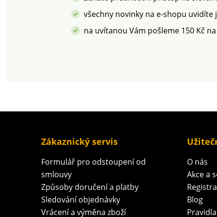
všechny novinky na e-shopu uvidíte 
na uvítanou Vám pošleme 150 Kč na
Zákaznický servis
Užiteč
Formulář pro odstoupení od
O nás
smlouvy
Akce a 
Způsoby doručení a platby
Registr
Sledování objednávky
Blog
Vrácení a výměna zboží
Pravidla