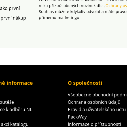
míru přizpůsobených novinek dle „
Ochrany os
jako první
Souhlas můžete kdykoliv odvolat a máte právo
 první nákup
přímému marketingu.
né informace
O společnosti
Všeobecné obchodní podm
soutěže
Ochrana osobních údajů
ace k odběru NL
Pravidla uživatelského účtu
PackWay
 akcí katalogu
Informace o přístupnosti