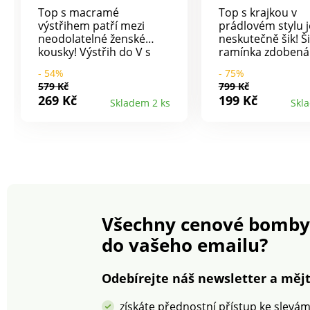
Top s macramé
Top s krajkou v
výstřihem patří mezi
prádlovém stylu j
neodolatelné ženské
neskutečně šik! Š
kousky! Výstřih do V s
ramínka zdobená
macramé a vlnkovaným
krajkou. Ve vzdu
- 54%
- 75%
zakončením. Úzká
střihu s prsními 
579 Kč
799 Kč
nastavitelná ramínka.
Vpředu výstřih do
269 Kč
199 Kč
Skladem 2 ks
Skl
Rovný spodní lem. Lze
Rovný spodní lem
prát v pračce.
prát v pračce.
Všechny cenové bomby
do vašeho emailu?
Odebírejte náš newsletter a mějt
získáte přednostní přístup ke slevá