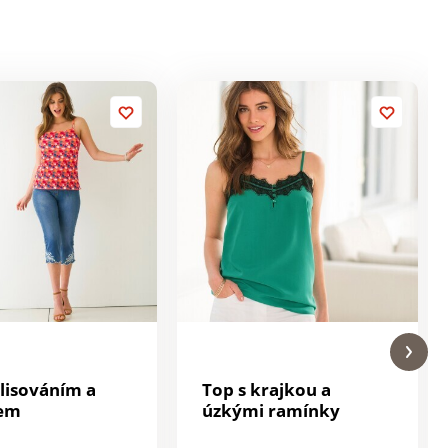
plisováním a
Top s krajkou a
kem
úzkými ramínky