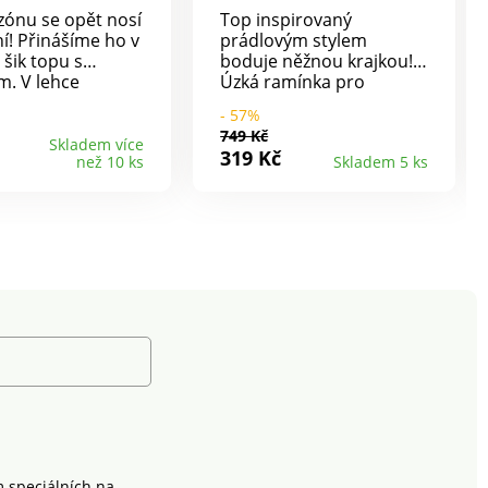
zónu se opět nosí
Top inspirovaný
ní! Přinášíme ho v
prádlovým stylem
šik topu s
boduje něžnou krajkou!
m. V lehce
Úzká ramínka pro
ném střihu. Pevná
absolutní diskrétnost.
- 57%
 bez možnosti
Prsní záševky. Ve
749 Kč
ní. Rovný spodní
vzdušném střihu. Výstřih
Skladem více
319 Kč
než 10 ks
Skladem 5 ks
 vzdušného
do "V" na knoflíčky s očky
 Potisk. Lze prát v
a krajkou vpředu. Vzadu
rovný výstřih. Rovný
spodní lem. Lze prát v
pračce.
m speciálních na