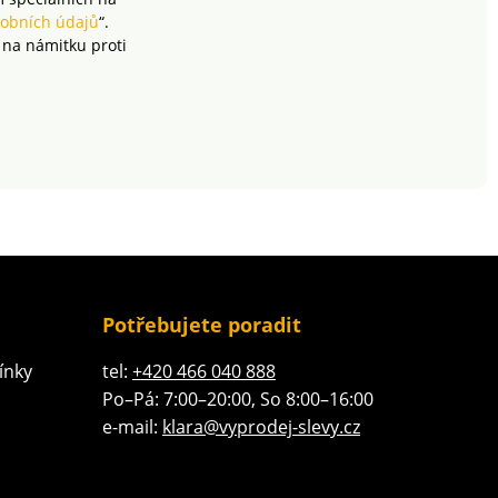
obních údajů
“.
 na námitku proti
Potřebujete poradit
ínky
tel:
+420 466 040 888
Po–Pá: 7:00–20:00, So 8:00–16:00
e-mail:
klara@vyprodej-slevy.cz