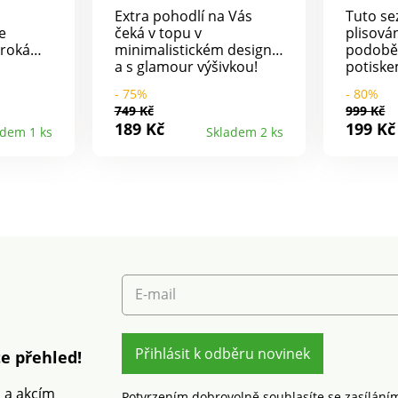
Extra pohodlí na Vás
Tuto se
e
čeká v topu v
plisová
iroká
minimalistickém designu
podobě 
a s glamour výšivkou!
potiske
šném
Celopotisk
rozšíře
- 75%
- 80%
záševky.
minimalistického vzoru.
ramínka
749 Kč
999 Kč
 "V".
Vpředu výstřih do "V" s
nastave
189 Kč
199 Kč
adem 1 ks
Skladem 2 ks
. Lze
výšivkou a vlnkovaným
lem. Ze
zakončením. Vzadu
žerzeje.
rovný výstřih. Úzká,
pračce.
nastavitelná ramínka.
Prsní záševky. Rovný
spodní lem. Lze prát v
pračce.
E-mail
Přihlásit k odběru novinek
e přehled!
m a akcím
Potvrzením dobrovolně souhlasíte se zasílání