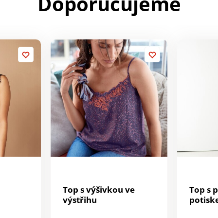
Doporučujeme
Top s výšivkou ve
Top s 
výstřihu
potis