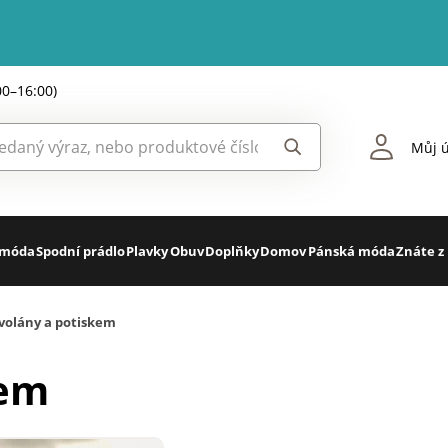
00–16:00)
Můj ú
 móda
Spodní prádlo
Plavky
Obuv
Doplňky
Domov
Pánská móda
Znáte z
 volány a potiskem
kem