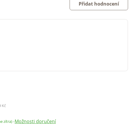
Přidat hodnocení
9 Kč
Možnosti doručení
-
e zítra)