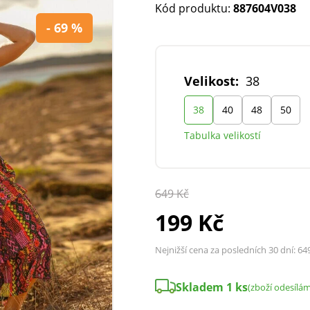
Kód produktu:
887604V038
- 69 %
Velikost:
38
38
40
48
50
Tabulka velikostí
649 Kč
199 Kč
Nejnižší cena za posledních 30 dní:
64
Skladem 1 ks
(zboží odesílám