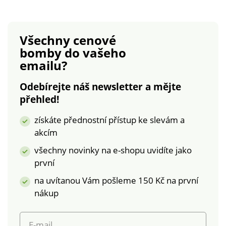
Vzadu překřížení a
přestřižení, vzadu
macramé. Vpředu
nařasení. V lichotivé
pod vsadkou
délce. Rovný dolní
Všechny cenové
nařasení. Rovný dolní
lem. Standard 100
bomby
do vašeho
lem. Lze prát v
podle Oeko-Tex (n°
emailu?
pračce.
CQ 1216 / 3 IFTH).
Tato známka
Odebírejte náš newsletter a mějte
označuje textilní
přehled!
výrobky, které byly
podrobeny
získáte přednostní přístup ke slevám a
laboratorním testům
akcím
na široké spektrum
škodlivých látek a
všechny novinky na e-shopu uvidíte jako
výrobek je bezpečný
první
nad rámec platných
na uvítanou Vám pošleme 150 Kč na první
norem. Lze prát v
pračce.
nákup
E-mail