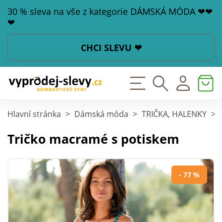
30 % sleva na vše z kategorie DÁMSKÁ MÓDA ❤❤
❤
CHCI SLEVU ❤
Hlavní stránka
>
Dámská móda
>
TRIČKA, HALENKY
>
Tričko macramé s potiskem
- 77 %