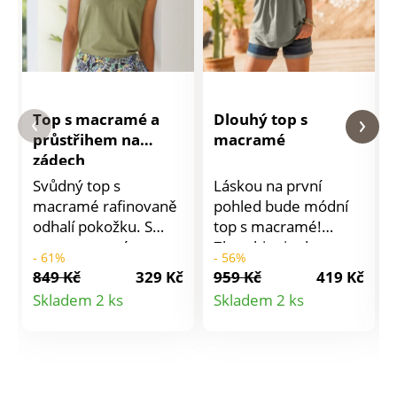
Top s macramé a
Dlouhý top s
průstřihem na
macramé
zádech
Svůdný top s
Láskou na první
macramé rafinovaně
pohled bude módní
odhalí pokožku. S
top s macramé!
transparentním
Zkombinujte ho s
- 61%
- 56%
efektem, pro letní
dlouhou sukní pro
849 Kč
329 Kč
959 Kč
419 Kč
stylový vzhled.
bohémský vzhled
Detail
Detail
Skladem 2 ks
Skladem 2 ks
Vpředu výstřih do V.
nebo s kraťasy pro
produktu
produktu
Macramé vsadka v
ležérnější styl.
ramenou. Pružné
Zakulacený výstřih s
přestřižení pod
macramé
vsadkou vzadu.
náprsenkou. Vpředu