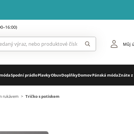
00–16:00)
Můj ú
 móda
Spodní prádlo
Plavky
Obuv
Doplňky
Domov
Pánská móda
Znáte z
ým rukávem
>
Tričko s potiskem