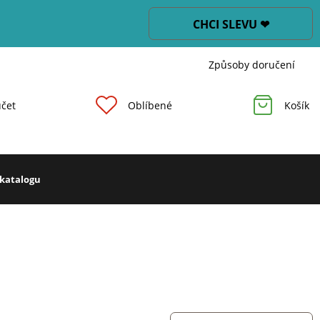
CHCI SLEVU ❤
Způsoby doručení
čet
Oblíbené
Košík
 katalogu