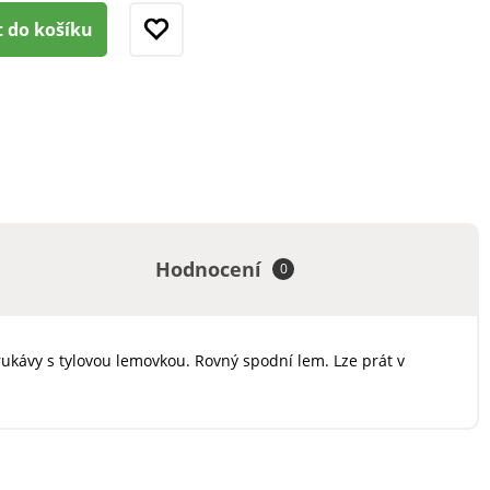
t do košíku
Hodnocení
0
 rukávy s tylovou lemovkou. Rovný spodní lem. Lze prát v