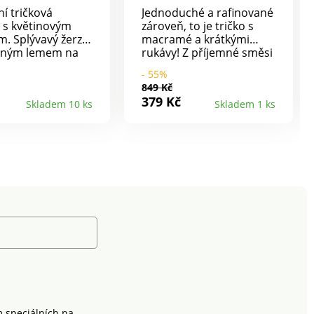
ní tričková
Jednoduché a rafinované
 s květinovým
zároveň, to je tričko s
m. Splývavý žerzej
macramé a krátkými
bným lemem na
rukávy! Z příjemné směsi
u do V.
bavlny a viskózy, vhodné
- 55%
pro různé příležitosti.
849 Kč
Vzdušný materiál,
379 Kč
Skladem 10 ks
Skladem 1 ks
snadná údržba. Kulatý
výstřih s légou a knoflíky
ve vzhledu rohoviny.
Vpředu macramé
náprsenka s podšívkou,
zdůrazněná nařasením.
Krátké rukávy nařasené v
ramenou. Rovný spodní
lem. Lze prát v pračce.
m speciálních na