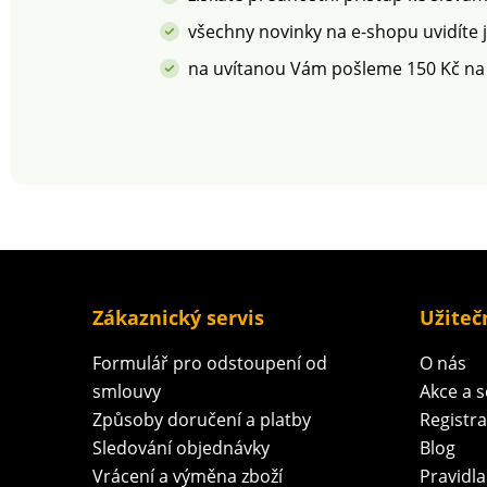
všechny novinky na e-shopu uvidíte 
na uvítanou Vám pošleme 150 Kč na
Zákaznický servis
Užiteč
Formulář pro odstoupení od
O nás
smlouvy
Akce a 
Způsoby doručení a platby
Registr
Sledování objednávky
Blog
Vrácení a výměna zboží
Pravidla