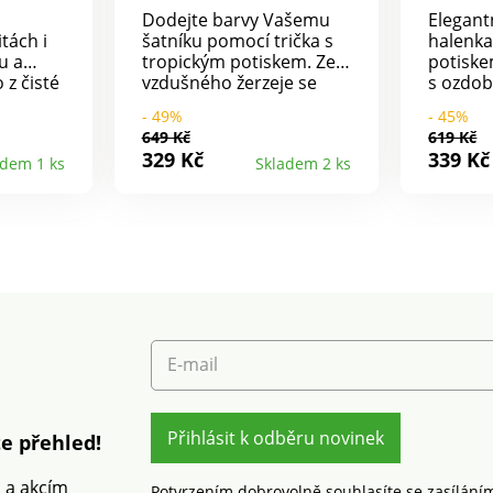
Dodejte barvy Vašemu
Elegant
tách i
šatníku pomocí trička s
halenka
u a
tropickým potiskem. Ze
potiske
 z čisté
vzdušného žerzeje se
s ozdo
třih.
snadnou údržbou. Kulatý
výstřih
- 49%
- 45%
 Rovný
výstřih. Krátké rukávy.
649 Kč
619 Kč
 střih.
Na spadlých ramenou
329 Kč
339 Kč
adem 1 ks
Skladem 2 ks
le
sklady a knoflíky ve
216 / 3
vzhledu rohoviny. Rovný
ka
dolní lem. Standard 100
výrobky,
podle Oeko-Tex (n° CQ
beny
1216 / 3 IFTH). Tato
stům na
známka označuje textilní
výrobky, které byly
podrobeny laboratorním
čný nad
testům na široké
norem.
spektrum škodlivých
E-mail
látek a výrobek je
bezpečný nad rámec
platných norem. Perte
na 30 °C.
Přihlásit k odběru novinek
e přehled!
m a akcím
Potvrzením dobrovolně souhlasíte se zasílání