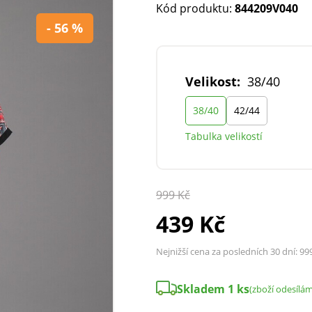
Kód produktu:
844209V040
- 56 %
Velikost:
38/40
38/40
42/44
Tabulka velikostí
999 Kč
439 Kč
Nejnižší cena za posledních 30 dní:
99
Skladem 1 ks
(zboží odesílá