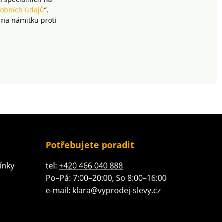
obních údajů
“.
 na námitku proti
Potřebujete poradit
ínky
tel:
+420 466 040 888
Po–Pá: 7:00–20:00, So 8:00–16:00
e-mail:
klara@vyprodej-slevy.cz