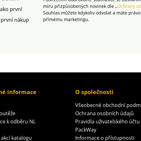
míru přizpůsobených novinek dle „
Ochrany os
jako první
Souhlas můžete kdykoliv odvolat a máte právo
 první nákup
přímému marketingu.
né informace
O společnosti
Všeobecné obchodní podm
soutěže
Ochrana osobních údajů
ace k odběru NL
Pravidla uživatelského účtu
PackWay
 akcí katalogu
Informace o přístupnosti