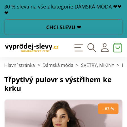
30 % sleva na vše z kategorie DÁMSKÁ MÓDA ❤❤
❤
CHCI SLEVU ❤
Hlavní stránka
>
Dámská móda
>
SVETRY, MIKINY
>
Pu
Třpytivý pulovr s výstřihem ke
krku
- 83 %