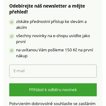
výrobky, které byly
Odebírejte náš newsletter a mějte
podrobeny
přehled!
laboratorním testům
na široké spektrum
získáte přednostní přístup ke slevám a
škodlivých látek a
akcím
výrobek je bezpečný
nad rámec platných
všechny novinky na e-shopu uvidíte jako
norem. Lze prát v
první
pračce.
na uvítanou Vám pošleme 150 Kč na první
nákup
E-mail
Přihlásit k odběru novinek
Potvrzením dobrovolně souhlasíte se zasíláním