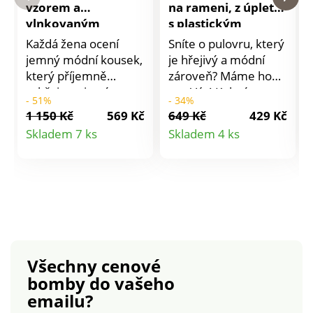
vzorem a
na rameni, z úpletu
vlnkovaným
s plastickým
výstřihem
vzorem
Každá žena ocení
Sníte o pulovru, který
jemný módní kousek,
je hřejivý a módní
který příjemně
zároveň? Máme ho
zahřeje v zimním
pro Vás! Kulatý
- 51%
- 34%
období. Přivítejte
uvolněný výstřih.
1 150 Kč
569 Kč
649 Kč
429 Kč
pulovr s ažurovým
Žebrování na
Detail
Detail
Skladem 7 ks
Skladem 4 ks
vzorem do Vašeho
rukávech a vpředu
produktu
produktu
šatníku. Jemný na
uprostřed. Spadlá
dotek, příjemný pro
ramena. V ramenou
pokožku. Vlnkovaný
falešná knoflíková
výstřih s ažurovým
léga. Rovný spodní
vzorem. Dlouhé
lem. Postranní
rukávy zúžené
rozparek. Standard
žebrováním. V horní
100 podle Oeko-Tex
Všechny cenové
části rukávů sklady.
(n° CQ 1216 / 3 IFTH).
bomby
do vašeho
Žebrovaný dolní lem.
Tato známka
emailu?
Lze prát v pračce.
označuje textilní