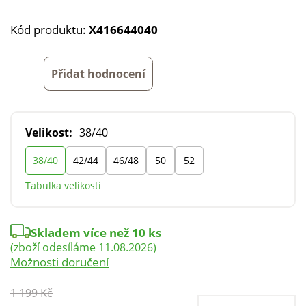
Kód produktu:
X416644040
Přidat hodnocení
Velikost:
38/40
38/40
42/44
46/48
50
52
Tabulka velikostí
Skladem více než 10 ks
(zboží odesíláme 11.08.2026)
Možnosti doručení
1 199 Kč