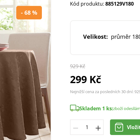
Kód produktu:
885129V180
- 68 %
Velikost:
průměr 18
929 Kč
299 Kč
Nejnižší cena za posledních 30 dní:
92
Skladem 1 ks
(zboží odesílá
Vloži