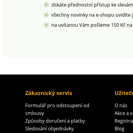
získáte přednostní přístup ke slevá
všechny novinky na e-shopu uvidíte 
na uvítanou Vám pošleme 150 Kč na
Zákaznický servis
Užiteč
Formulář pro odstoupení od
O nás
smlouvy
Akce a 
Způsoby doručení a platby
Registr
Sledování objednávky
Blog