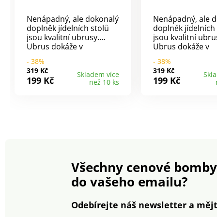
Nenápadný, ale dokonalý
Nenápadný, ale d
doplněk jídelních stolů
doplněk jídelních
jsou kvalitní ubrusy.
jsou kvalitní ubru
Ubrus dokáže v
Ubrus dokáže v
místnosti mistrně
místnosti mistrn
- 38%
- 38%
čarovat s atmosférou a
čarovat s atmosf
319 Kč
319 Kč
jídlo hned chutná ještě
jídlo hned chutná
Skladem více
Skl
199 Kč
199 Kč
než 10 ks
lépe. Na výběr ze 7
lépe.Na výběr ze 
barev. Materiál kvalitní
barev.Materiál kva
100% polyester.
100% polyester.R
Rozměry: 140 x 200 cm.
140 x 200 cm.
Všechny cenové bomby
do vašeho emailu?
Odebírejte náš newsletter a mějt