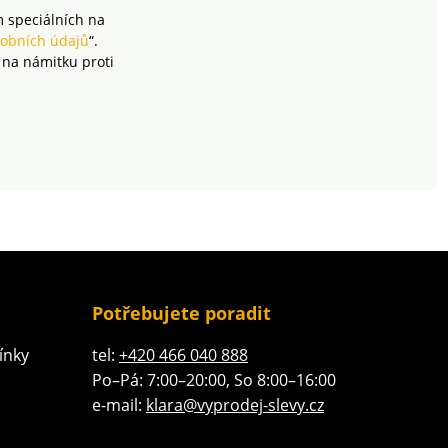
m speciálních na
obních údajů
“.
 na námitku proti
Potřebujete poradit
ínky
tel:
+420 466 040 888
Po–Pá: 7:00–20:00, So 8:00–16:00
e-mail:
klara@vyprodej-slevy.cz