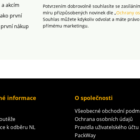
m a akcím
Potvrzením dobrovolně souhlasíte se zasílání
míru přizpůsobených novinek dle „
Ochrany os
jako první
Souhlas můžete kdykoliv odvolat a máte právo
 první nákup
přímému marketingu.
né informace
O společnosti
Všeobecné obchodní podm
soutěže
Ochrana osobních údajů
ace k odběru NL
Pravidla uživatelského účtu
PackWay