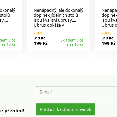
okonalý
Nenápadný, ale dokonalý
Nenápad
 stolů
doplněk jídelních stolů
doplněk
sy.
jsou kvalitní ubrusy.
jsou kva
Ubrus dokáže v
Ubrus d
ě
místnosti mistrně
místnos
- 38%
- 38%
érou a
čarovat s atmosférou a
čarovat
319 Kč
319 Kč
 ještě
jídlo hned chutná ještě
jídlo h
adem více
Skladem více
199 Kč
199 Kč
než 10 ks
než 10 ks
7
lépe.Na výběr ze 7
lépe.Na
litní
barev.Materiál kvalitní
barev.Ma
ozměry:
100% polyester.Rozměry:
100% po
140 x 200 cm.
140 x 2
E-mail
Přihlásit k odběru novinek
e přehled!