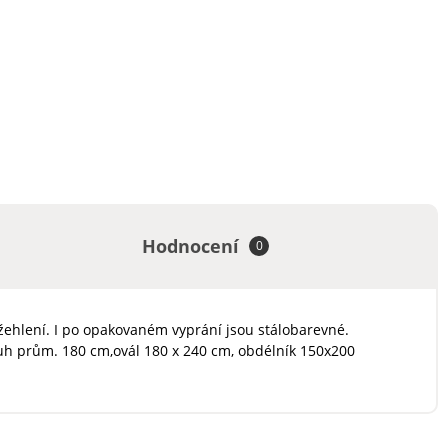
Hodnocení
0
žehlení. I po opakovaném vyprání jsou stálobarevné.
uh prům. 180 cm,ovál 180 x 240 cm, obdélník 150x200