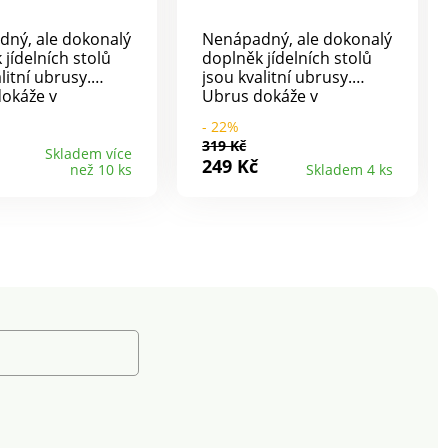
ný, ale dokonalý
Nenápadný, ale dokonalý
 jídelních stolů
doplněk jídelních stolů
litní ubrusy.
jsou kvalitní ubrusy.
okáže v
Ubrus dokáže v
ti mistrně
místnosti mistrně
- 22%
 s atmosférou a
čarovat s atmosférou a
319 Kč
ned chutná ještě
jídlo hned chutná ještě
Skladem více
249 Kč
než 10 ks
Skladem 4 ks
 výběr ze 7
lépe.Na výběr ze 7
teriál kvalitní
barev.Materiál kvalitní
lyester.Rozměry:
100% polyester.Rozměry:
00 cm.
140 x 200 cm.