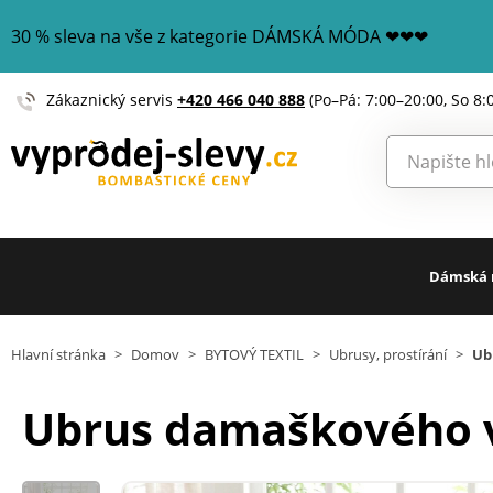
30 % sleva na vše z kategorie DÁMSKÁ MÓDA ❤❤❤
Zákaznický servis
+420 466 040 888
(Po–Pá: 7:00–20:00, So 8:
Dámská
Hlavní stránka
>
Domov
>
BYTOVÝ TEXTIL
>
Ubrusy, prostírání
>
Ub
Ubrus damaškového v