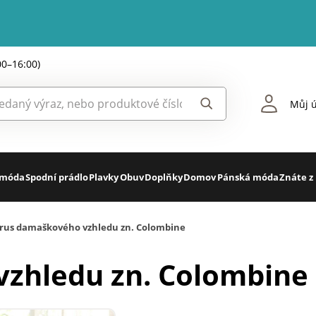
00–16:00)
Můj ú
 móda
Spodní prádlo
Plavky
Obuv
Doplňky
Domov
Pánská móda
Znáte z
rus damaškového vzhledu zn. Colombine
zhledu zn. Colombine