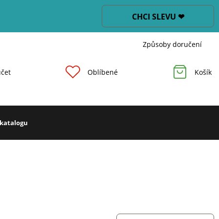
CHCI SLEVU ❤
Způsoby doručení
čet
Oblíbené
Košík
 katalogu