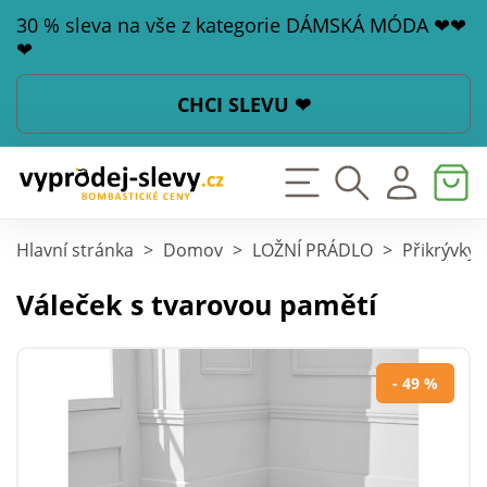
30 % sleva na vše z kategorie DÁMSKÁ MÓDA ❤❤
❤
CHCI SLEVU ❤
Hlavní stránka
>
Domov
>
LOŽNÍ PRÁDLO
>
Přikrývky,
Váleček s tvarovou pamětí
- 49 %