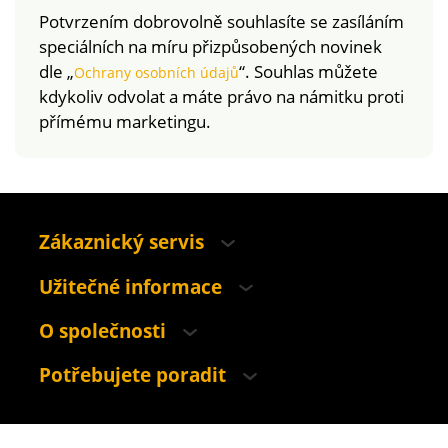
Tato známka
Potvrzením dobrovolně souhlasíte se zasíláním
označuje textilní
speciálních na míru přizpůsobených novinek
výrobky, které byly
dle „
“. Souhlas můžete
Ochrany osobních údajů
podrobeny
kdykoliv odvolat a máte právo na námitku proti
laboratorním testům
přímému marketingu.
na široké spektrum
škodlivých látek a
výrobek je bezpečný
nad rámec platných
norem. Lze prát v
pračce.
Zákaznický servis
Užitečné informace
O společnosti
Potřebujete poradit