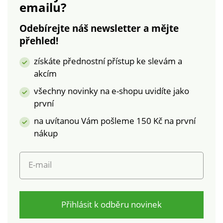
emailu?
(18 °C až 20 °C).
Vodorovné prošití pro
Odebírejte náš newsletter a mějte
rovnoměrné
přehled!
rozložení výplně.
Zakončení lemem a
získáte přednostní přístup ke slevám a
dvojitým prošitím.
akcím
Vyrobeno ve Francii.
Společnost
všechny novinky na e-shopu uvidíte jako
Blancheporte zvolila
první
recyklovaný
na uvítanou Vám pošleme 150 Kč na první
polyester, čímž
nákup
přispívá k boji proti
plýtvání a podporuje
odpovědnější
E-mail
spotřebu, která
respektuje životní
prostředí. Standard
100 podle Oeko-Tex
Přihlásit k odběru novinek
(n° CQ 1216 / 1 IFTH).