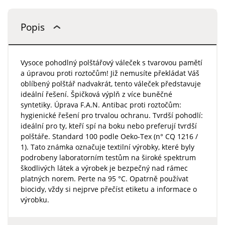
Popis
Vysoce pohodlný polštářový váleček s tvarovou pamětí
a úpravou proti roztočům! Již nemusíte překládat Váš
oblíbený polštář nadvakrát, tento váleček představuje
ideální řešení. Špičková výplň z více buněčné
syntetiky. Úprava F.A.N. Antibac proti roztočům:
hygienické řešení pro trvalou ochranu. Tvrdší pohodlí:
ideální pro ty, kteří spí na boku nebo preferují tvrdší
polštáře. Standard 100 podle Oeko-Tex (n° CQ 1216 /
1). Tato známka označuje textilní výrobky, které byly
podrobeny laboratorním testům na široké spektrum
škodlivých látek a výrobek je bezpečný nad rámec
platných norem. Perte na 95 °C. Opatrně používat
biocidy, vždy si nejprve přečíst etiketu a informace o
výrobku.