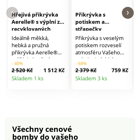
Hřejivá přikrývka
Přikrývka s
Aerelle® s výplní z
potiskem a
recyklovaných
střapečky
vláken 300g/m2
Ideálně měkká,
Přikrývka s veselým
hebká a pružná
potiskem rozveselí
přikrývka Aerelle®
atmosféru Vašeho
zajišťuje kvalitní
pokoje. Je lehká a
- 40%
- 68%
spánek a je šetrná k
příjemná. V rozích
2 520 Kč
1 512 Kč
2 379 Kč
759 Kč
životnímu prostředí
roztomilé střapečky.
Detail
Detail
Skladem 1 ks
Skladem 3 ks
díky své výplni z
1 strana s potiskem, 1
produktu
produktu
recyklovaných
strana jednobarevná.
vláken! Neuvěřitelně
lehká a nadýchaná.
Pro pocit peřové
přikrývky. Gramáž
výplně 300 g/m2
Všechny cenové
vhodná do středně
bomby
do vašeho
vytápěné místnosti