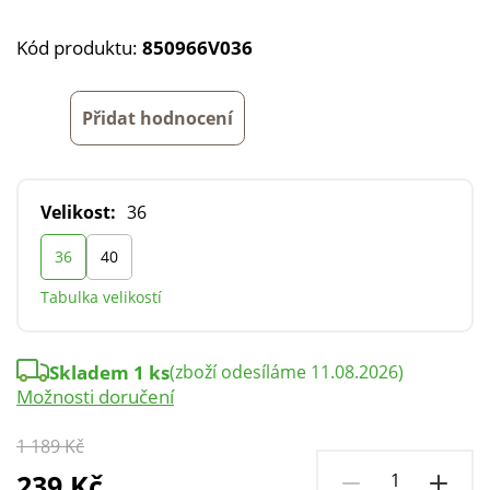
Kód produktu:
850966V036
Přidat hodnocení
Velikost:
36
36
40
Tabulka velikostí
Skladem 1 ks
(zboží odesíláme 11.08.2026)
Možnosti doručení
1 189 Kč
239 Kč