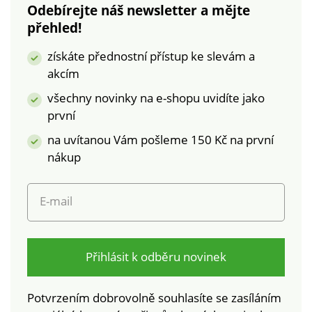
Odebírejte náš newsletter a mějte
Ekologická viskóza je
přehled!
materiál vyrobený z
buničiny z udržitelně
získáte přednostní přístup ke slevám a
obhospodařovaných
akcím
lesů. Výrobní proces
vyžaduje méně vody
všechny novinky na e-shopu uvidíte jako
a energie. Lze prát v
první
pračce.
na uvítanou Vám pošleme 150 Kč na první
nákup
E-mail
Přihlásit k odběru novinek
Potvrzením dobrovolně souhlasíte se zasíláním