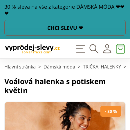
30 % sleva na vše z kategorie DÁMSKÁ MÓDA ❤❤
❤
CHCI SLEVU ❤
Hlavní stránka
>
Dámská móda
>
TRIČKA, HALENKY
>
Voálová halenka s potiskem
květin
- 80 %