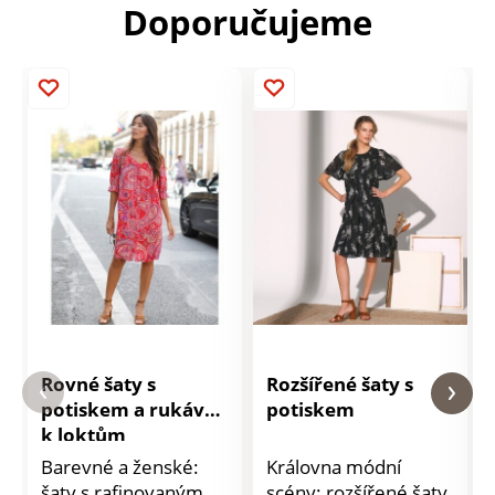
Doporučujeme
Rovné šaty s
Rozšířené šaty s
potiskem a rukávy
potiskem
k loktům
Barevné a ženské:
Královna módní
šaty s rafinovaným
scény: rozšířené šaty