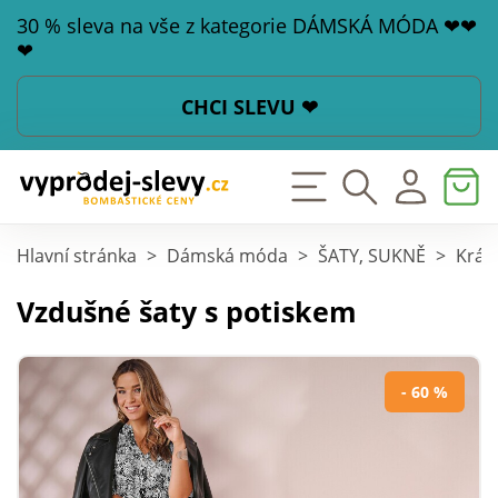
30 % sleva na vše z kategorie DÁMSKÁ MÓDA ❤❤
❤
CHCI SLEVU ❤
Hlavní stránka
>
Dámská móda
>
ŠATY, SUKNĚ
>
Krát
Vzdušné šaty s potiskem
- 60 %