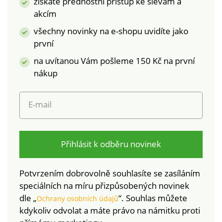
získáte přednostní přístup ke slevám a
akcím
všechny novinky na e-shopu uvidíte jako
první
na uvítanou Vám pošleme 150 Kč na první
nákup
E-mail
Přihlásit k odběru novinek
Potvrzením dobrovolně souhlasíte se zasíláním
speciálních na míru přizpůsobených novinek
dle „
“. Souhlas můžete
Ochrany osobních údajů
kdykoliv odvolat a máte právo na námitku proti