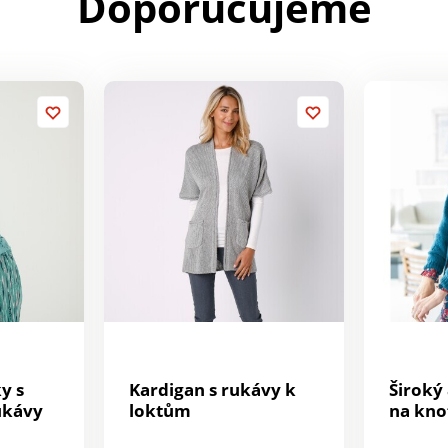
Doporučujeme
y s
Kardigan s rukávy k
Široký
ukávy
loktům
na kno