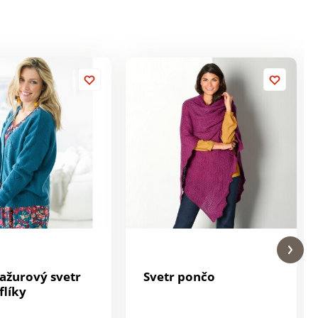
 ažurový svetr
Svetr pončo
flíky