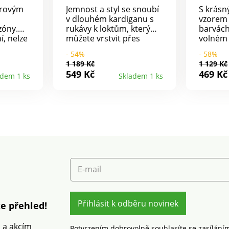
urovým
Jemnost a styl se snoubí
S krás
v dlouhém kardiganu s
vzorem
zóny.
rukávy k loktům, který
barvách,
í, nelze
můžete vrstvit přes
volném 
spodní košili nebo tričko.
šatům, 
- 54%
- 58%
 vzor.
Rolované zakončení, bez
na tělo,
1 189 Kč
1 129 Kč
zapínání. 2 našité kapsy.
Volný st
549 Kč
469 Kč
adem 1 ks
Skladem 1 ks
knoflíky
Rovný spodní lem. Lze
žerzejo
ledu
prát v pračce.
Ažurový
hé
rukávec
mi
Vpředu 
ý
Dlouhé 
rát v
zúžený
spadlým
spodní 
pračce.
E-mail
Přihlásit k odběru novinek
e přehled!
m a akcím
Potvrzením dobrovolně souhlasíte se zasílání