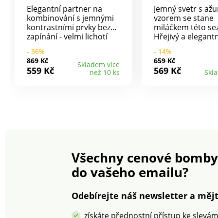
Elegantní partner na
Jemný svetr s až
kombinování s jemnými
vzorem se stane
kontrastními prvky bez
miláčkem této se
zapínání - velmi lichotí
Hřejivý a elegantn
postavě. Délka cca 73
ho přehlédnout.
- 36%
- 14%
cm. 100% polyakryl.
Originální pletený
869 Kč
659 Kč
Kulatý výstřih.
Skladem více
559 Kč
569 Kč
než 10 ks
Skl
Celopropínací na 
v perleťovém vzh
tón v tónu. Dlou
rukávy se zúžený
manžetami. Rovn
spodní lem. Lze p
pračce.
Všechny cenové bomby
do vašeho emailu?
Odebírejte náš newsletter a mějt
získáte přednostní přístup ke slevá