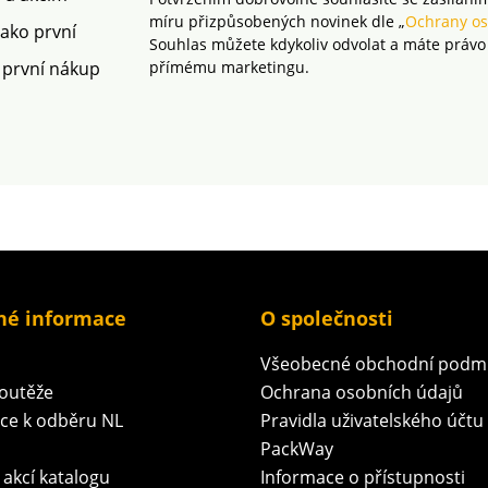
míru přizpůsobených novinek dle „
Ochrany os
jako první
Souhlas můžete kdykoliv odvolat a máte právo
 první nákup
přímému marketingu.
né informace
O společnosti
Všeobecné obchodní podm
soutěže
Ochrana osobních údajů
ace k odběru NL
Pravidla uživatelského účtu
PackWay
 akcí katalogu
Informace o přístupnosti