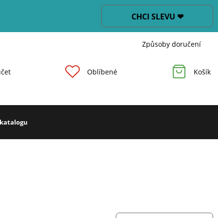
CHCI SLEVU ❤
Způsoby doručení
čet
Oblíbené
Košík
 katalogu