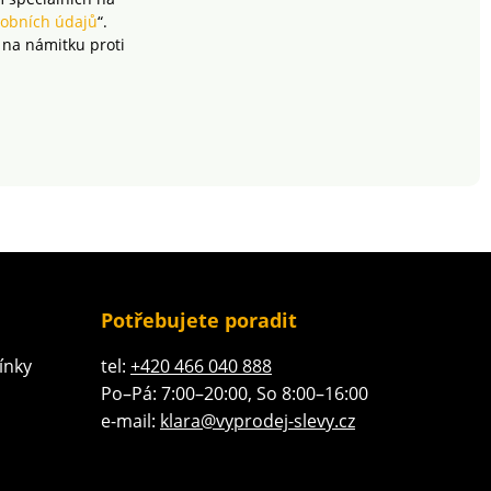
obních údajů
“.
 na námitku proti
Potřebujete poradit
ínky
tel:
+420 466 040 888
Po–Pá: 7:00–20:00, So 8:00–16:00
e-mail:
klara@vyprodej-slevy.cz