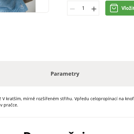
Vloži
Parametry
m! V kratším, mírně rozšířeném střihu. Vpředu celopropínací na kno
v pračce.