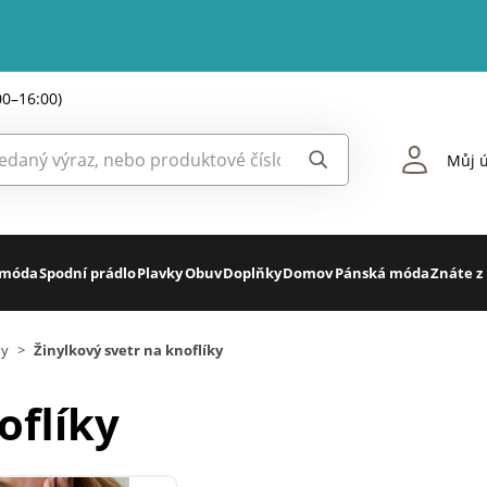
00–16:00)
Můj ú
 móda
Spodní prádlo
Plavky
Obuv
Doplňky
Domov
Pánská móda
Znáte z
ny
>
Žinylkový svetr na knoflíky
oflíky