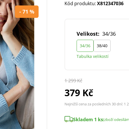
Kód produktu:
X812347036
- 71 %
Velikost:
34/36
34/36
38/40
Tabulka velikostí
1 299 Kč
379 Kč
Nejnižší cena za posledních 30 dní:
1 2
Skladem 1 ks
(zboží odesílá