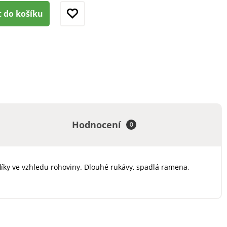
t do košíku
Hodnocení
0
flíky ve vzhledu rohoviny. Dlouhé rukávy, spadlá ramena,