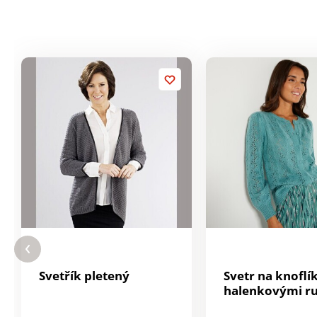
Svetřík pletený
Svetr na knoflík
halenkovými r