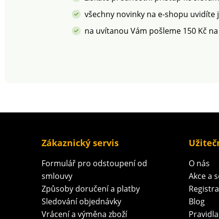
všechny novinky na e-shopu uvidíte 
na uvítanou Vám pošleme 150 Kč na
Zákaznický servis
Užiteč
Formulář pro odstoupení od
O nás
smlouvy
Akce a 
Způsoby doručení a platby
Registr
Sledování objednávky
Blog
Vrácení a výměna zboží
Pravidla