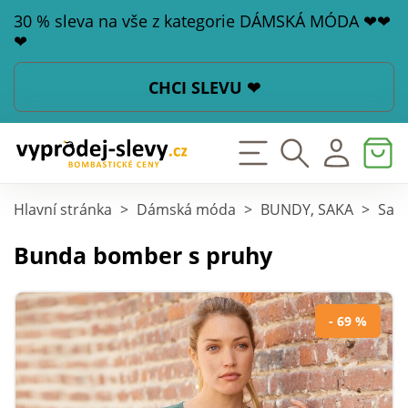
30 % sleva na vše z kategorie DÁMSKÁ MÓDA ❤❤
❤
CHCI SLEVU ❤
Hlavní stránka
>
Dámská móda
>
BUNDY, SAKA
>
Saka
Bunda bomber s pruhy
- 69 %