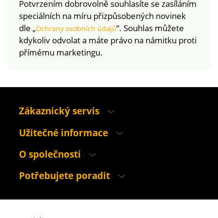
Potvrzením dobrovolně souhlasíte se zasíláním
speciálních na míru přizpůsobených novinek
dle „
“. Souhlas můžete
Ochrany osobních údajů
kdykoliv odvolat a máte právo na námitku proti
přímému marketingu.
Zákaznický servis
Užitečné informace
O společnosti
Potřebujete poradit