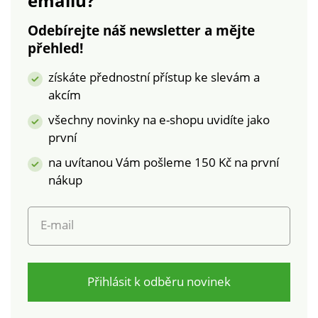
emailu?
certifikace zaručuje
koncovkami.
jak přísné chemické
Odebírejte náš newsletter a mějte
analýzy (STANDARD
přehled!
100), tak odpovědnou
výrobu, hodnocenou
získáte přednostní přístup ke slevám a
podle kontrolovaných
akcím
environmentálních a
sociálních kritérií.
všechny novinky na e-shopu uvidíte jako
první
na uvítanou Vám pošleme 150 Kč na první
nákup
E-mail
Přihlásit k odběru novinek