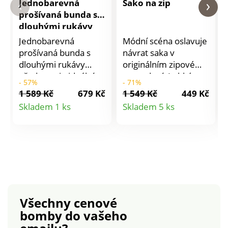
Jednobarevná
Sako na zip
prošívaná bunda s
dlouhými rukávy
Jednobarevná
Módní scéna oslavuje
prošívaná bunda s
návrat saka v
dlouhými rukávy
originálním zipovém
představuje ideální
provedení. Lehké,
- 57%
- 71%
módní kousek pro
vzdušné a moderní,
1 589 Kč
679 Kč
1 549 Kč
449 Kč
období na přelomu
toto sako je skvělé.
Detail
Detail
Skladem 1 ks
Skladem 5 ks
sezóny. Kimono
Košilový límeček.
produktu
produktu
polstrovaný límec.
Zapínání na kovový
Dlouhé rukávy. 2
zip. Dlouhé rukávy.
prošívané našité
Vpředu ramena v
kapy. Rovný spodní
členitém střihu. 2
lem. Lze prát
šikmé kapsy s
v pračce. Tento
paspulkou. Ve
produkt má certifikaci
spodním lemu
Všechny cenové
MADE IN GREEN by
protažená šňůrka se
bomby
do vašeho
OEKO-TEX®. Tato
stopery a kovovými