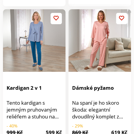
produkt
produktu
bambulkami - příjemná,
hřejivá a lichotivá.
Délka cca 85 cm. Lze
prát při 30 °C. Příjemný
materiál. Jemný. Se 2
bambulkami.
Kardigan 2 v 1
Dámské pyžamo
Tento kardigan s
Na spaní je ho skoro
jemným pruhovaným
škoda: elegantní
reliéfem a stuhou na
dvoudílný komplet z
zavázání zaujme svým
hedvábně měkkého
- 40%
- 29%
sofistikovaným
žerzeje. 3/4 rukáv.
999 Kč
599 Kč
869 Kč
619 Kč