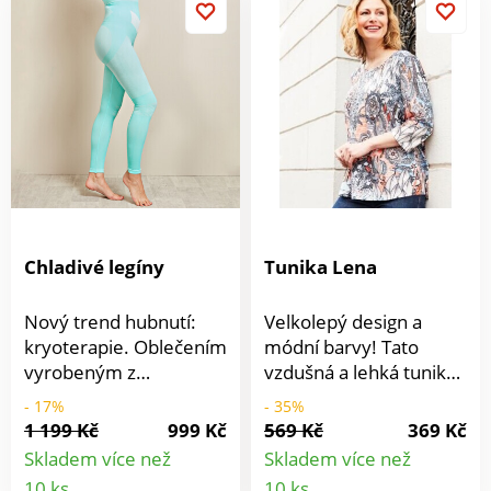
Lze prát při 30 °C.
Chladivé legíny
Tunika Lena
Nový trend hubnutí:
Velkolepý design a
kryoterapie. Oblečením
módní barvy! Tato
vyrobeným z
vzdušná a lehká tunika
chladivých nefritových
s 3/4 rukávy lichotí
- 17%
- 35%
vláken se efekt chladu
postavě a nabízí
1 199 Kč
999 Kč
569 Kč
369 Kč
na organismus projeví
nepředstavitelné
Skladem více než
Skladem více než
větší spotřebou
možnosti ke
Detail
Detail
10 ks
10 ks