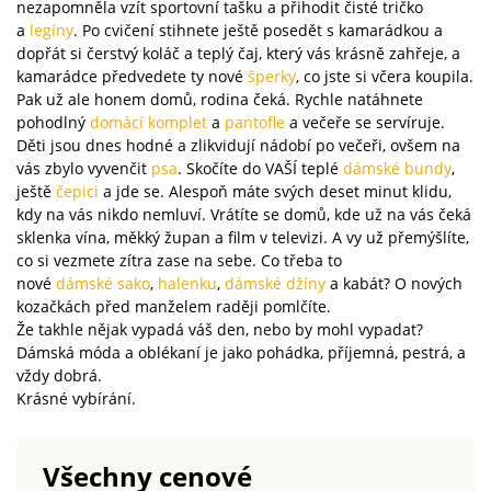
nezapomněla vzít sportovní tašku a přihodit čisté tričko
a
legíny
. Po cvičení stihnete ještě posedět s kamarádkou a
dopřát si čerstvý koláč a teplý čaj, který vás krásně zahřeje, a
kamarádce předvedete ty nové
šperky
, co jste si včera koupila.
Pak už ale honem domů, rodina čeká. Rychle natáhnete
pohodlný
domácí komplet
a
pantofle
a večeře se servíruje.
Děti jsou dnes hodné a zlikvidují nádobí po večeři, ovšem na
vás zbylo vyvenčit
psa
. Skočíte do VAŠÍ teplé
dámské bundy
,
ještě
čepici
a jde se. Alespoň máte svých deset minut klidu,
kdy na vás nikdo nemluví. Vrátíte se domů, kde už na vás čeká
sklenka vína, měkký župan a film v televizi. A vy už přemýšlíte,
co si vezmete zítra zase na sebe. Co třeba to
nové
dámské sako
,
halenku
,
dámské džíny
a kabát? O nových
kozačkách před manželem raději pomlčíte.
Že takhle nějak vypadá váš den, nebo by mohl vypadat?
Dámská móda a oblékaní je jako pohádka, příjemná, pestrá, a
vždy dobrá.
Krásné vybírání.
Všechny cenové