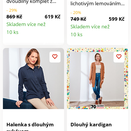
dvoudílný komplet z
lichotivým lemováním
hedvábně měkkého
vpředu a úzkými
- 29%
- 20%
žerzeje. 3/4 rukáv.
869 Kč
619 Kč
manžetami. Měkce
749 Kč
599 Kč
Elastický pas. Snadná
počesaná vnitřní
Skladem více než
Skladem více než
údržba. Rafinovaně
Detail
strana. Příjemná,
Detail
10 ks
10 ks
asymetrický vrchní díl a
hřejivá a snadno
produktu
kalhoty s postranními
produkt
kombinovatelná.
kapsami.
Kvalitní žerzej. Hřejivá,
zimní. Vnitřek jemně
broušený. Příjemná
kvalita.
Halenka s dlouhým
Dlouhý kardigan