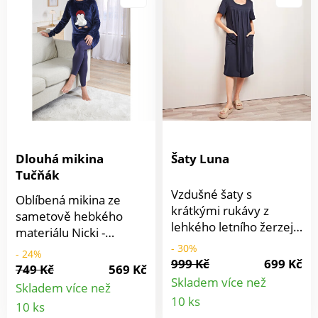
úžasně pohodlné a
útulné. Lze prán při 30
°C. Sametově měkký
velur. S aplikací ledního
medvěda + šál. 2 díly.
Eldo.
Dlouhá mikina
Šaty Luna
Tučňák
Vzdušné šaty s
Oblíbená mikina ze
krátkými rukávy z
sametově hebkého
lehkého letního žerzeje
materiálu Nicki -
s kapsami - měkké,
zachumlejte se a buďte
- 30%
- 24%
splývavéa velmi
999 Kč
699 Kč
v pohodlí! Ležérní
749 Kč
569 Kč
lichotivé. Lze prát při
dlouhý střih s
Skladem více než
Skladem více než
30 °C.
Detail
roztomilou aplikací
Detail
10 ks
10 ks
tučňáka a zábavnými