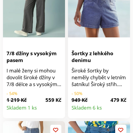
nýtky. Vzadu kapsy s
výšivkou. Moderní
opraný vzhled. Vpředu
a vzadu na stehnech
efekt obnošení.
Standard 100 podle
Oeko-Tex (n° CQ 1216 /
7/8 džíny s vysokým
Šortky z lehkého
3 IFTH). Tato známka
pasem
denimu
označuje textilní
výrobky, které byly
I malé ženy si mohou
Široké šortky by
podrobeny
dovolit široké džíny v
neměly chybět v letním
laboratorním testům na
7/8 délce a s vysokým
šatníku! Široký střih.
široké spektrum
pasem. Ideální pro
Komfortní denim
- 54%
- 50%
škodlivých látek a
výšku postavy 155 až
příjemný na nošení.
1 219 Kč
559 Kč
949 Kč
479 Kč
výrobek je bezpečný
Detail
Detail
160 cm. 7/8 široký
Plochý pas se šňůrkami
Skladem 1 ks
Skladem 6 ks
nad rámec platných
střih. Vysoký pas. V
na zavázání vpředu,
norem. Lze prát v
produktu
produkt
pase poutka, vpředu
vzadu celopružný pas.
pračce.
zapínání na zip +
Vpředu sklady. Vpředu
knoflík. 5 kapes. Vzadu
šikmé našité kapsy.