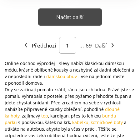
nohavic 80 cm, 1/2
na zip + 1 knoflík. 5
spodní šířky nohavic
kapes s nýtky. Standard
Načíst další
16,5 až 20,5 cm.
100 podle Oeko-Tex (n°
Materiál 98 % bavlna, 2
CQ 1216 / 3 IFTH). Tato
% elastan.
známka označuje
textilní výrobky, které
Předchozí
...
69
Další
byly podrobeny
laboratorním testům na
široké spektrum
Online obchod výprodej - slevy nabízí klasickou dámskou
škodlivých látek a
módu, krásné oblíbené kousky a nezbytné základní oblečení a
výrobek je bezpečný
v neposlední řadě i
dámskou obuv
- vše na jednom místě
z pohodlí domova.
nad rámec platných
Dny se začínají pomalu krátit, rána jsou chladná. Právě jste se
norem. Lze prát v
pomalu vyhrabala z postele, přes pyžamo přehodíte župan a
pračce.
jdete chystat snídani. Před zrcadlem na sebe v rychlosti
naházíte připravené kousky oblečení, pohodlné
dlouhé
kalhoty
, zajímavý
top
, kardigan, přes to lehkou
bundu
parku
s podšívkou, šátek na krk,
kabelku
,
kotníčkové boty
a
utíkáte na autobus, abyste byla včas v práci. Těšíte se,
odpoledne vás čeká oblíbená hodina cvičení, ještě že jste