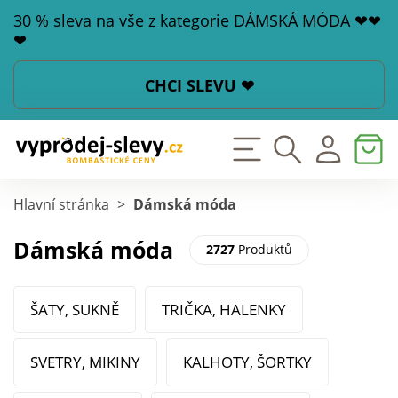
30 % sleva na vše z kategorie DÁMSKÁ MÓDA ❤❤
❤
CHCI SLEVU ❤
Hlavní stránka
>
Dámská móda
Dámská móda
2727
Produktů
ŠATY, SUKNĚ
TRIČKA, HALENKY
SVETRY, MIKINY
KALHOTY, ŠORTKY