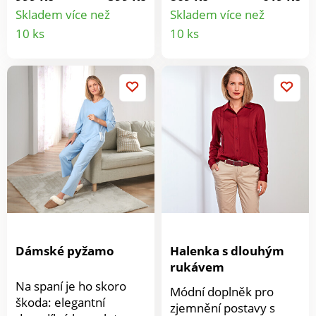
vzhledem díky tričkové
Elastický pas. Snadná
Skladem více než
Skladem více než
vsadce. Rafinovaný
údržba. Rafinovaně
Detail
Detail
10 ks
10 ks
vzhled. Tričková
asymetrický vrchní díl a
produktu
produkt
vsadka. Elegantní a
kalhoty s postranními
kombinovatelný.
kapsami.
Dámské pyžamo
Halenka s dlouhým
rukávem
Na spaní je ho skoro
Módní doplněk pro
škoda: elegantní
zjemnění postavy s