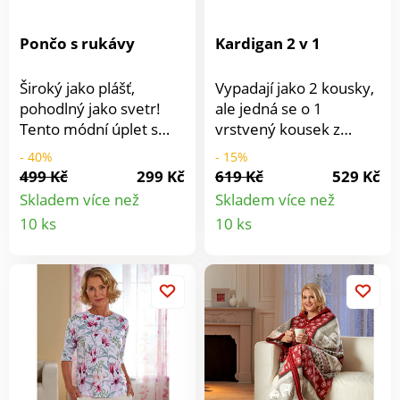
Pončo s rukávy
Kardigan 2 v 1
Široký jako plášť,
Vypadají jako 2 kousky,
pohodlný jako svetr!
ale jedná se o 1
Tento módní úplet s
vrstvený kousek z
výrazným vzorem a
úpletu. Lichotí postavě.
- 40%
- 15%
extra širokými
Rafinovaný vrstvený
499 Kč
299 Kč
619 Kč
529 Kč
manžetami je krásně
efekt. S flitry. Všechny
Skladem více než
Skladem více než
hřejivý a úžasně
velikosti = 1 cena.
Detail
Detail
10 ks
10 ks
elegantní. Oblečte si ho
Slavnostní vzhled
produktu
produkt
a budete se cítit dobře!.
vytváří středová část,
Měkké + hřejivé.
která je poseta
Ležérní široké +
třpytivými flitry a
lichotící postavě. Ideální
podložena tylem.
pro přechodné období.