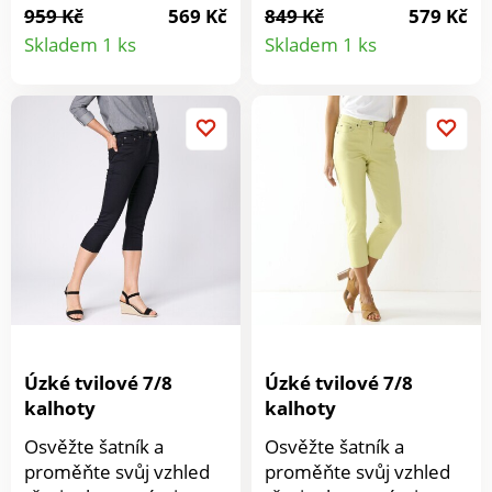
Vzadu knoflíčky a očka.
údržba. Vpředu a vzadu
959 Kč
569 Kč
849 Kč
579 Kč
Detail
Detail
Spadlé rukávy s
výstřih do V. Volánové
Skladem 1 ks
Skladem 1 ks
ohrnutím. Vpředu a
krátké rukávy.
produktu
produkt
vzadu přestřižení s
Nařasená vsadka na
nařasením. Rovný
bocích. Rozšířený
spodní lem. Lze prát v
spodní lem. Lze prát v
pračce.
pračce.
Úzké tvilové 7/8
Úzké tvilové 7/8
kalhoty
kalhoty
Osvěžte šatník a
Osvěžte šatník a
proměňte svůj vzhled
proměňte svůj vzhled