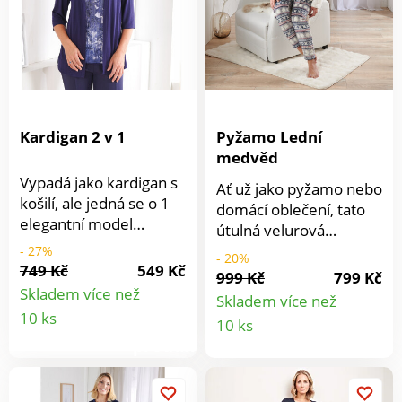
nejen ochrání před
větrem a chladem, ale
také přidá stylový
prvek. Tento kontrast
barev dává Vaší bundě
jedinečný a
nezaměnitelný vzhled!
Kardigan 2 v 1
Pyžamo Lední
medvěd
Vypadá jako kardigan s
Ať už jako pyžamo nebo
košilí, ale jedná se o 1
domácí oblečení, tato
elegantní model
útulná velurová
žerzeje. Vložka je
dvoudílná souprava je
- 27%
- 20%
podšita tylem a
749 Kč
549 Kč
neodolatelná! Top
999 Kč
799 Kč
zajišťuje slavnostní
zdobí roztomilé mládě
Skladem více než
Skladem více než
glamour efekt. Lze prát
Detail
ledního medvídka a
Detail
10 ks
10 ks
při 30 °C. Lichotivý
elegantní šála.
produktu
střih. Rafinovaný
produkt
Natahovací kalhoty s
vzhled.
norským vzorem a
elastickým pasem jsou