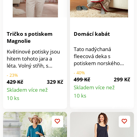
Tričko s potiskem
Domácí kabát
Magnolie
Tato nadýchaná
Květinové potisky jsou
fleecová deka s
hitem tohoto jara a
potiskem norského
léta. Volný střih, s
vzoru je opravdu
lichotivým výstřihem a
- 40%
- 23%
mistrem přeměny. S
499 Kč
299 Kč
3/4 rukávy - vysoce
429 Kč
329 Kč
předním zipem a
módní a skvělé ke
Skladem více než
Skladem více než
spínačkami z ní
Detail
kombinování.S
Detail
10 ks
10 ks
vytvoříte teploučký
exkluzivním
produkt
domácí kabát, který Vás
produktu
květinovým potiskem.
zahřeje. Na zip a
Lehké + elastické.
patentky. Neklouže z
Snadná údržba.
ramenou. Pro
pohodlné večery na