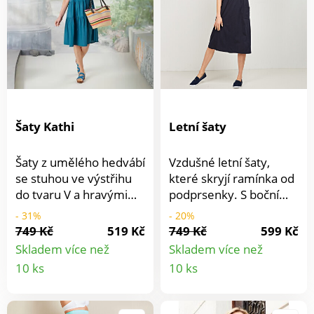
pohovce.
Šaty Kathi
Letní šaty
Šaty z umělého hedvábí
Vzdušné letní šaty,
se stuhou ve výstřihu
které skryjí ramínka od
do tvaru V a hravými
podprsenky. S bočními
volánovými rukávy -
kapsami. Z měkkého
- 31%
- 20%
lehké a vzdušné,
splývavého žerzeje.
749 Kč
519 Kč
749 Kč
599 Kč
lichotivé a super
Jsou velmi příjemné na
Skladem více než
Skladem více než
ženské! Vysoce módní
nošení. Lze prát při 40
Detail
Detail
10 ks
10 ks
+ letní . Ženské + lichotí
C.
produktu
produkt
postavě. Široké 3/4
rukávy. Snadná údržba.