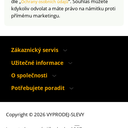
dle „
“. Souhlas můžete
Ochrany osobních údajů
kdykoliv odvolat a máte právo na námitku proti
přímému marketingu.
Zákaznický servis
Užitečné informace
O společnosti
Potřebujete poradit
Copyright © 2026 VYPRODEJ-SLEVY