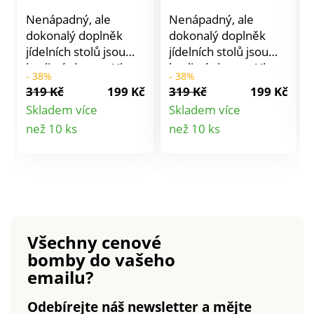
Nenápadný, ale
Nenápadný, ale
dokonalý doplněk
dokonalý doplněk
jídelních stolů jsou
jídelních stolů jsou
kvalitní ubrusy. Ubrus
kvalitní ubrusy. Ubrus
- 38%
- 38%
dokáže v místnosti
dokáže v místnosti
319 Kč
199 Kč
319 Kč
199 Kč
mistrně čarovat s
mistrně čarovat s
Skladem více
Skladem více
atmosférou a jídlo
atmosférou a jídlo
Detail
Detail
než 10 ks
než 10 ks
hned chutná ještě
hned chutná ještě
lépe.Na výběr ze 7
lépe.Na výběr ze 7
produktu
produktu
barev.Materiál
barev.Materiál
kvalitní 100%
kvalitní 100%
polyester.Rozměry:
polyester.Rozměry:
140 x 200 cm.
140 x 200 cm.
Všechny cenové
bomby
do vašeho
emailu?
Odebírejte náš newsletter a mějte