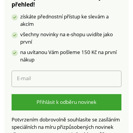
přehled!
získáte přednostní přístup ke slevám a
akcím
všechny novinky na e-shopu uvidíte jako
první
na uvítanou Vám pošleme 150 Kč na první
nákup
E-mail
Přihlásit k odběru novinek
Potvrzením dobrovolně souhlasíte se zasíláním
speciálních na míru přizpůsobených novinek