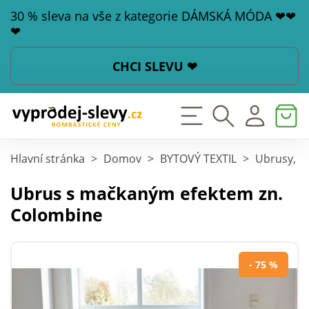
30 % sleva na vše z kategorie DÁMSKÁ MÓDA ❤❤
❤
CHCI SLEVU ❤
Hlavní stránka
>
Domov
>
BYTOVÝ TEXTIL
>
Ubrusy, pr
Ubrus s mačkaným efektem zn.
Colombine
- 75 %