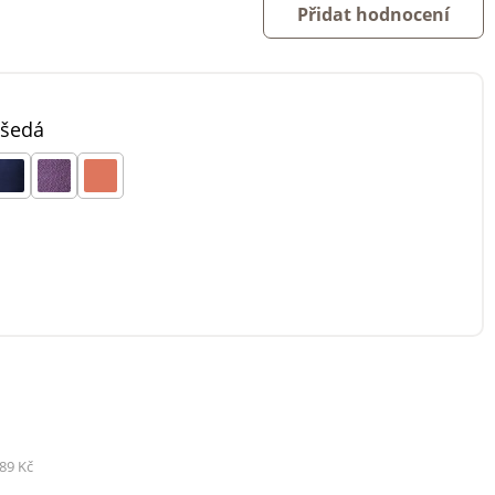
Přidat hodnocení
šedá
89 Kč