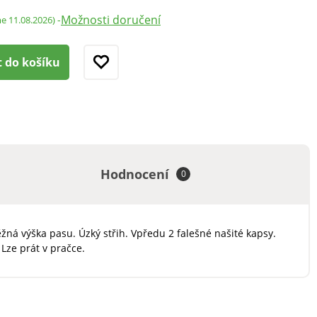
Možnosti doručení
-
me 11.08.2026)
t do košíku
Hodnocení
0
žná výška pasu. Úzký střih. Vpředu 2 falešné našité kapsy.
Lze prát v pračce.