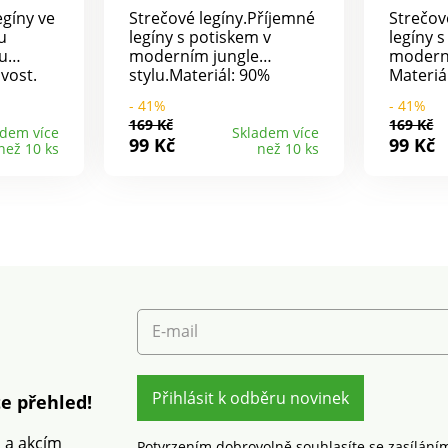
gíny ve
Strečové legíny.Příjemné
Strečové leg
u
legíny s potiskem v
legíny 
ou
moderním jungle
moderní
ivost.
stylu.Materiál: 90%
Materiá
éci i v
polyester, 10% elastan.
10% ela
- 41%
- 41%
t
169 Kč
169 Kč
ima
adem více
Skladem více
99 Kč
99 Kč
než 10 ks
než 10 ks
: 90%
astan.
E-mail
Přihlásit k odběru novinek
e přehled!
m a akcím
Potvrzením dobrovolně souhlasíte se zasílání