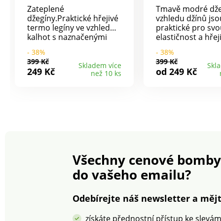
Zateplené
Tmavě modré dže
džegíny.Praktické hřejivé
vzhledu džínů jso
termo legíny ve vzhledu
praktické pro sv
kalhot s naznačenými
elastičnost a hřej
kapsami vpředu i
Můžete je tedy obl
- 38%
- 38%
vzadu.Materiál: 90%
zimě a budete mí
399 Kč
399 Kč
polyester, 10% elastan.
jistotu, že vám z
Skladem více
Skl
249 Kč
od 249 Kč
než 10 ks
nebude. Materiál
polyester, 10% el
Všechny cenové bomby
do vašeho emailu?
Odebírejte náš newsletter a mějt
získáte přednostní přístup ke slevá