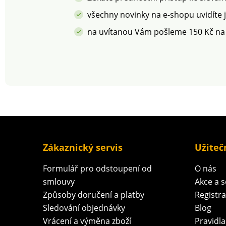
všechny novinky na e-shopu uvidíte 
na uvítanou Vám pošleme 150 Kč na
Zákaznický servis
Užiteč
Formulář pro odstoupení od
O nás
smlouvy
Akce a 
Způsoby doručení a platby
Registr
Sledování objednávky
Blog
Vrácení a výměna zboží
Pravidla