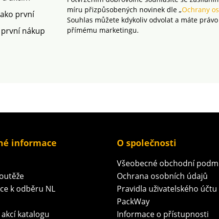
míru přizpůsobených novinek dle „
Ochrany os
jako první
Souhlas můžete kdykoliv odvolat a máte právo
 první nákup
přímému marketingu.
né informace
O společnosti
Všeobecné obchodní podm
soutěže
Ochrana osobních údajů
ace k odběru NL
Pravidla uživatelského účtu
PackWay
 akcí katalogu
Informace o přístupnosti