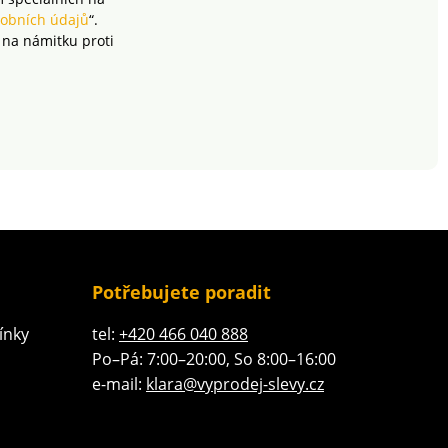
v pračce.
obních údajů
“.
 na námitku proti
Potřebujete poradit
ínky
tel:
+420 466 040 888
Po–Pá: 7:00–20:00, So 8:00–16:00
e-mail:
klara@vyprodej-slevy.cz