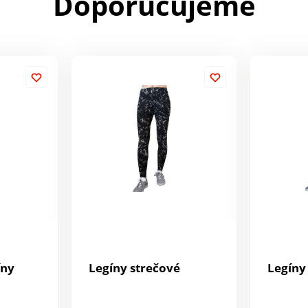
Doporučujeme
íny
Legíny strečové
Legíny