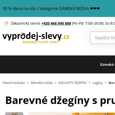
30 % sleva na vše z kategorie DÁMSKÁ MÓDA ❤❤❤
Zákaznický servis
+420 466 040 888
(Po–Pá: 7:00–20:00, So 8:
Dámská
Hlavní stránka
>
Dámská móda
>
KALHOTY, ŠORTKY
>
Legíny
>
Bar
Barevné džegíny s p