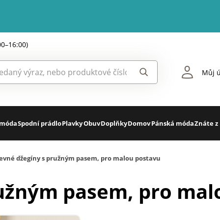
00–16:00)
Můj ú
 móda
Spodní prádlo
Plavky
Obuv
Doplňky
Domov
Pánská móda
Znáte z
evné džegíny s pružným pasem, pro malou postavu
ružným pasem, pro mal