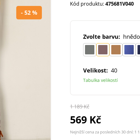
Kód produktu:
475681V040
- 52 %
Zvolte barvu:
hnědo
Velikost:
40
Tabulka velikostí
1 189 Kč
569 Kč
Nejnižší cena za posledních 30 dní:
1 1