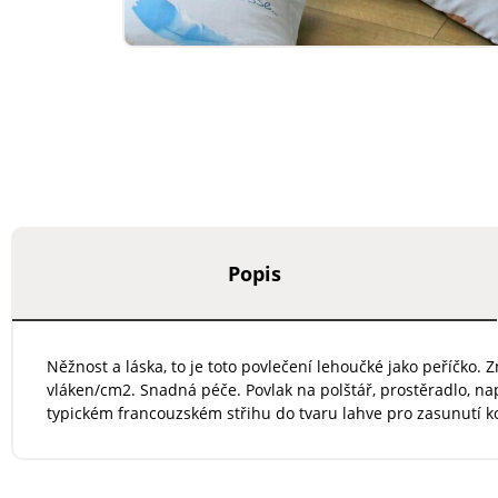
Popis
Něžnost a láska, to je toto povlečení lehoučké jako peříčko.
vláken/cm2. Snadná péče. Povlak na polštář, prostěradlo, na
typickém francouzském střihu do tvaru lahve pro zasunutí k