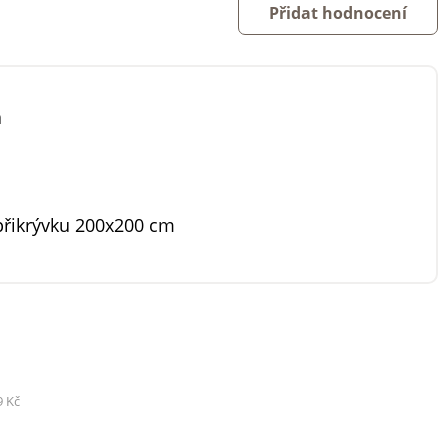
Přidat hodnocení
á
přikrývku 200x200 cm
9 Kč