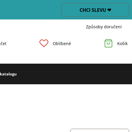
CHCI SLEVU ❤
Způsoby doručení
čet
Oblíbené
Košík
 katalogu