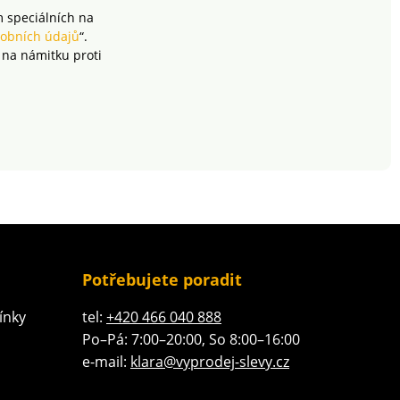
m speciálních na
obních údajů
“.
 na námitku proti
Potřebujete poradit
ínky
tel:
+420 466 040 888
Po–Pá: 7:00–20:00, So 8:00–16:00
e-mail:
klara@vyprodej-slevy.cz