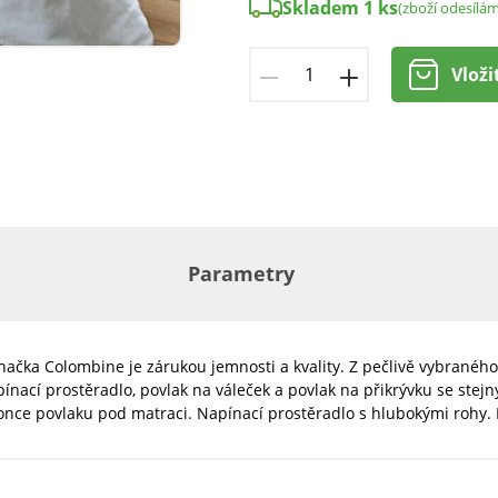
Skladem 1 ks
(zboží odesílá
Vloži
Parametry
 Značka Colombine je zárukou jemnosti a kvality. Z pečlivě vybrané
pínací prostěradlo, povlak na váleček a povlak na přikrývku se stej
once povlaku pod matraci. Napínací prostěradlo s hlubokými rohy. 