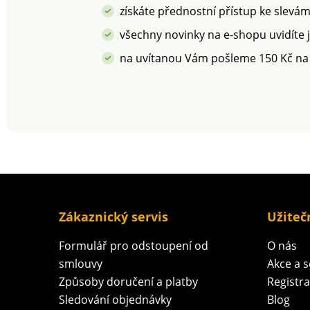
životnost a
získáte přednostní přístup ke slevá
stálobarevnost
všechny novinky na e-shopu uvidíte 
na uvítanou Vám pošleme 150 Kč na
Zákaznický servis
Užiteč
Formulář pro odstoupení od
O nás
smlouvy
Akce a 
Způsoby doručení a platby
Registr
Sledování objednávky
Blog