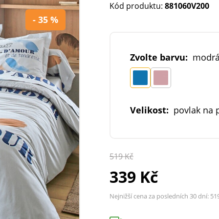
Kód produktu:
881060V200
- 35 %
Zvolte barvu:
modr
Velikost:
povlak na 
519 Kč
339 Kč
Nejnižší cena za posledních 30 dní:
51