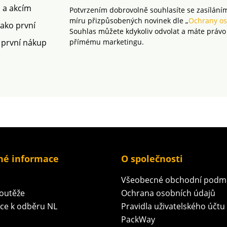
m a akcím
Potvrzením dobrovolně souhlasíte se zasílání
míru přizpůsobených novinek dle „
Ochrany os
jako první
Souhlas můžete kdykoliv odvolat a máte právo
 první nákup
přímému marketingu.
né informace
O společnosti
Všeobecné obchodní podm
soutěže
Ochrana osobních údajů
ace k odběru NL
Pravidla uživatelského účtu
PackWay