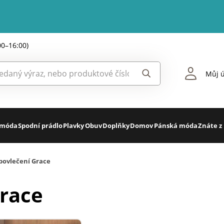
00–16:00)
Můj ú
 móda
Spodní prádlo
Plavky
Obuv
Doplňky
Domov
Pánská móda
Znáte z
povlečení Grace
Grace