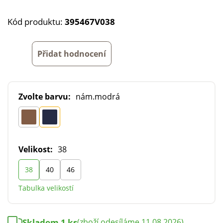
Kód produktu:
395467V038
Přidat hodnocení
Zvolte barvu:
nám.modrá
Velikost:
38
38
40
46
Tabulka velikostí
Skladem 1 ks
(zboží odesíláme 11.08.2026)