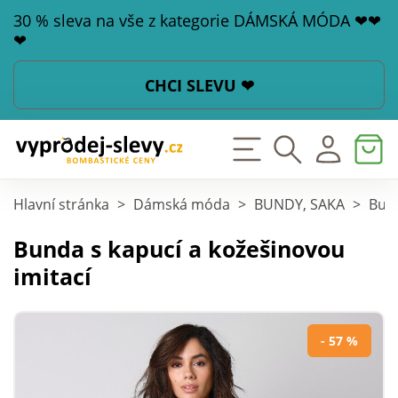
30 % sleva na vše z kategorie DÁMSKÁ MÓDA ❤❤
❤
CHCI SLEVU ❤
Hlavní stránka
>
Dámská móda
>
BUNDY, SAKA
>
Bund
Bunda s kapucí a kožešinovou
imitací
- 57 %