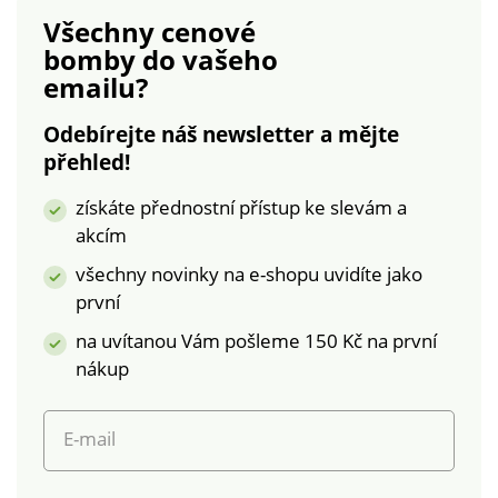
sponou. Prošívaná a s
sponou. Prošívaná a s
Všechny cenové
výplní. Lze prát v
výplní. Lze prát v
bomby
do vašeho
pračce.
pračce.
emailu?
Odebírejte náš newsletter a mějte
přehled!
získáte přednostní přístup ke slevám a
akcím
všechny novinky na e-shopu uvidíte jako
první
na uvítanou Vám pošleme 150 Kč na první
nákup
E-mail