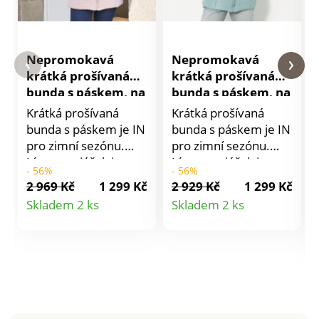
Nepromokavá
Nepromokavá
krátká prošívaná
krátká prošívaná
bunda s páskem, na
bunda s páskem, na
zip
zip
Krátká prošívaná
Krátká prošívaná
bunda s páskem je IN
bunda s páskem je IN
pro zimní sezónu.
pro zimní sezónu.
Límec stojáček je
Límec stojáček je
- 56%
- 56%
polstrovaný. Kapuce
polstrovaný. Kapuce
2 969 Kč
1 299 Kč
2 929 Kč
1 299 Kč
odnímatelná,
odnímatelná,
Detail
Detail
Skladem 2 ks
Skladem 2 ks
připnutá patenty.
připnutá patenty.
produktu
produktu
Zapínání na zip. Má
Zapínání na zip. Má
oblíbený princesový
oblíbený princesový
střih a 2 šikmé kapsy
střih a 2 šikmé kapsy
na zip. Dlouhé rukávy
na zip. Dlouhé rukávy
a pásek s
a pásek s
odnímatelnou
odnímatelnou