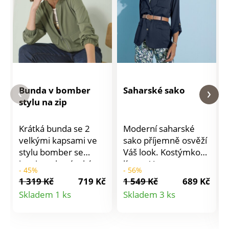
Bunda v bomber
Saharské sako
stylu na zip
Krátká bunda se 2
Moderní saharské
velkými kapsami ve
sako příjemně osvěží
stylu bomber se
Váš look. Kostýmkový
inspirovala pánským
límec. V ramenou
- 45%
- 56%
stylem a příjemně
knoflíková patka s
1 319 Kč
719 Kč
1 549 Kč
689 Kč
oživí dámský šatník.
poutky. Vpředu
Detail
Detail
Skladem 1 ks
Skladem 3 ks
Vzdušný strečový
zapínání na 3
produktu
produktu
úplet. Stojáček.
knoflíky. Vpředu
Vpředu zapínání na
princesový členitý