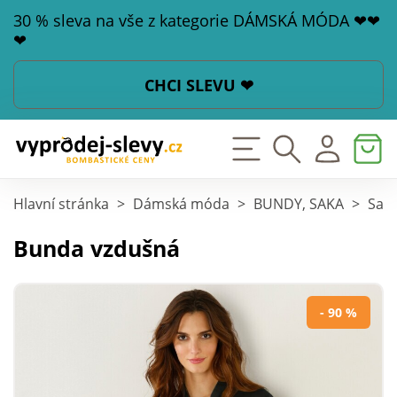
30 % sleva na vše z kategorie DÁMSKÁ MÓDA ❤❤
❤
CHCI SLEVU ❤
Hlavní stránka
>
Dámská móda
>
BUNDY, SAKA
>
Saka
Bunda vzdušná
- 90 %