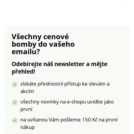
zip. 2 velké našité
střih. Náprsní našité
kapsy s klopou.
kapsy s klopou.
Dlouhé rukávy s
Dlouhé rukávy s
pružnými
knoflíkovou patkou
manžetami. Rovný
pro ohrnutí. 5 poutek,
Všechny cenové
spodní lem s dvojitým
2 vpředu a 3 vzadu. 2
bomby
do vašeho
pružným pruhem.
kapsa s paspulkou a
emailu?
Lze prát v pračce.
klopou. Rovný spodní
lem. Bez podšívky.
Odebírejte náš newsletter a mějte
Lze prát v pračce.
přehled!
získáte přednostní přístup ke slevám a
akcím
všechny novinky na e-shopu uvidíte jako
první
na uvítanou Vám pošleme 150 Kč na první
nákup