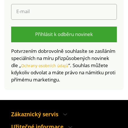
E-mail
Přihlásit k odběru novinek
Potvrzením dobrovolně souhlasíte se zasíláním
speciálních na míru přizpůsobených novinek
dle „
“. Souhlas můžete
Ochrany osobních údajů
kdykoliv odvolat a máte právo na námitku proti
přímému marketingu.
Zákaznický servis
Užitečné informace