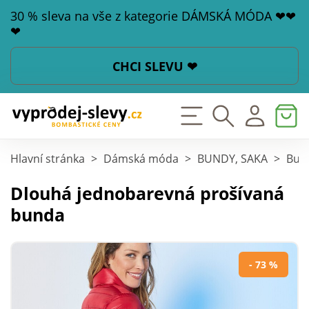
30 % sleva na vše z kategorie DÁMSKÁ MÓDA ❤❤
❤
CHCI SLEVU ❤
Hlavní stránka
>
Dámská móda
>
BUNDY, SAKA
>
Bund
Dlouhá jednobarevná prošívaná
bunda
- 73 %