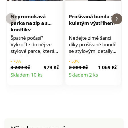
Nepromokavá
Prošívaná bunda s
parka na zip a s
kulatým výstřihem
knoflíky
Špatné počasí?
Nedejte zimě šanci
Vykročte do něj ve
díky prošívané bundě
stylové parce, která
se stylovými detaily.
nedá chladu šanci.
Celoprošívaná s
- 70%
- 53%
Stojáček. Vpředu
výplní. Nepromokavý
3 289 Kč
979 Kč
2 289 Kč
1 069 Kč
zipové zapínání + 2
svršek. Kulatý výstřih.
Detail
Detail
Skladem 10 ks
Skladem 2 ks
potažené knoflíky.
Vpředu patentové
produktu
produktu
Kapuce ze 3 dílů s
zapínání. Přední a
kožešinovou imitací, s
zadní díl v
knoflíky pro
princesovém
odepnutí. Rovné a
členitém střihu. 2
prošívané dlouhé
kapsy. Dlouhé
rukávy s výplní. V
rukávy. Lze prát v
ramenou přestřižení
pračce.