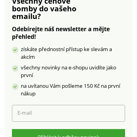
Všechny cenové
a vpředu zakulacená
bomby
do vašeho
vsadka. 2 kapsy s
emailu?
paspulkou a
patentovou klopou +
Odebírejte náš newsletter a mějte
nýtky. Vzadu vsadka a
přehled!
uprostřed šev. Prošití
trupu a kapuce. Lze
získáte přednostní přístup ke slevám a
prát v pračce.
akcím
všechny novinky na e-shopu uvidíte jako
první
na uvítanou Vám pošleme 150 Kč na první
nákup
E-mail