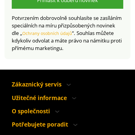
Přihlásit k odběru novinek
Potvrzením dobrovolně souhlasíte se zasíláním
speciálních na míru přizpůsobených novinek
dle „
“. Souhlas můžete
Ochrany osobních údajů
kdykoliv odvolat a máte právo na námitku proti
přímému marketingu.
Zákaznický servis
Užitečné informace
O společnosti
Potřebujete poradit