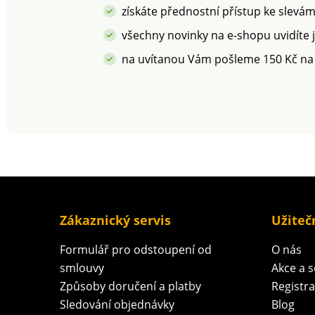
vyžaduje méně vody a
získáte přednostní přístup ke slevá
energie. Lze prát v
pračce.
všechny novinky na e-shopu uvidíte 
na uvítanou Vám pošleme 150 Kč na
Zákaznický servis
Užiteč
Formulář pro odstoupení od
O nás
smlouvy
Akce a 
Způsoby doručení a platby
Registr
Sledování objednávky
Blog