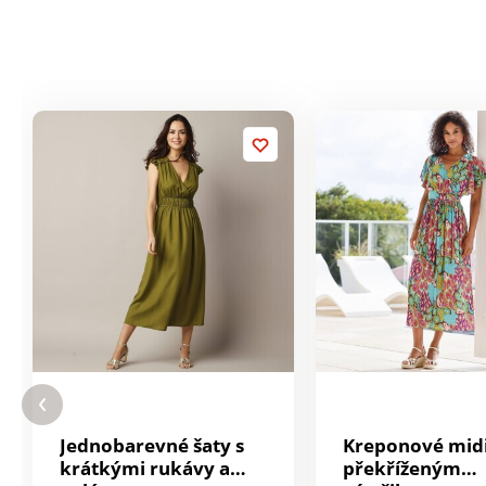
Jednobarevné šaty s
Kreponové midi
krátkými rukávy a
překříženým