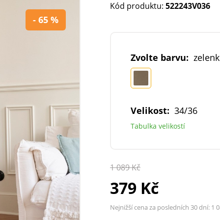
Kód produktu:
522243V036
- 65 %
Zvolte barvu:
zelen
Velikost:
34/36
Tabulka velikostí
1 089 Kč
379 Kč
Nejnižší cena za posledních 30 dní:
1 0