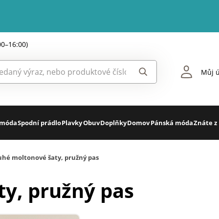
00–16:00)
Můj ú
 móda
Spodní prádlo
Plavky
Obuv
Doplňky
Domov
Pánská móda
Znáte z
uhé moltonové šaty, pružný pas
y, pružný pas