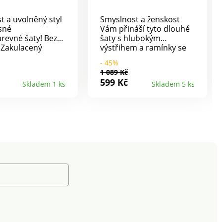
t a uvolněný styl
Smyslnost a ženskost
sné
Vám přináší tyto dlouhé
revné šaty! Bez
šaty s hlubokým
 Zakulacený
výstřihem a ramínky se
 do "V". Pod prsy
zavázáním. Vpředu a
- 45%
 Rozšířená sukně.
vzadu překřížený výstřih.
1 089 Kč
 žerzej.
Vpředu výstřih na
599 Kč
Skladem 1 ks
Skladem 5 ks
revné. Lze prát v
patent. V ramenou
protažená šňůrka na
zavázání. Pružný pas.
Rozšířený spodní lem.
Lze prát v pračce.