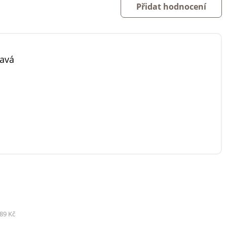
Přidat hodnocení
kavá
89 Kč