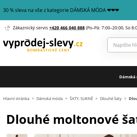
30 % sleva na vše z kategorie DÁMSKÁ MÓDA ❤❤❤
Zákaznický servis
+420 466 040 888
(Po–Pá: 7:00–20:00, So 8:
Dámská
Hlavní stránka
>
Dámská móda
>
ŠATY, SUKNĚ
>
Dlouhé šaty
>
Dlo
Dlouhé moltonové šat