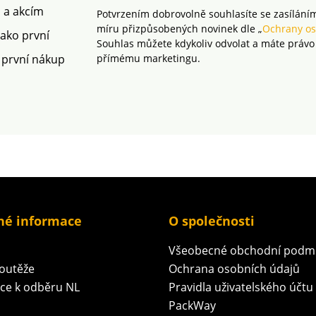
m a akcím
Potvrzením dobrovolně souhlasíte se zasílání
míru přizpůsobených novinek dle „
Ochrany os
jako první
Souhlas můžete kdykoliv odvolat a máte právo
 první nákup
přímému marketingu.
né informace
O společnosti
Všeobecné obchodní podm
soutěže
Ochrana osobních údajů
ace k odběru NL
Pravidla uživatelského účtu
PackWay