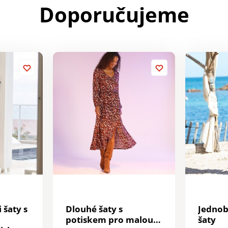
Doporučujeme
 šaty s
Dlouhé šaty s
Jednob
potiskem pro malou
šaty