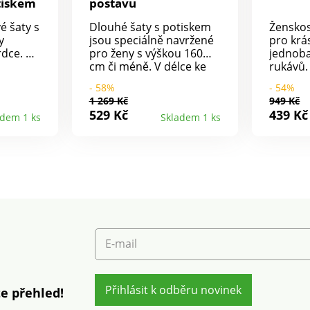
tiskem
postavu
é šaty s
Dlouhé šaty s potiskem
Ženskos
y
jsou speciálně navržené
pro krá
dce. Ze
pro ženy s výškou 160
jednoba
cm či méně. V délce ke
rukávů.
ený
kotníkům. Výstřih do "V"
výstřih
- 58%
- 54%
rátké
s knoflíčkovou légou.
vsadka.
1 269 Kč
949 Kč
 Pod
Dlouhé rukávy, pružné
Strečový
529 Kč
439 Kč
adem 1 ks
Skladem 1 ks
zadu
lemy. Vpředu v pase
Jednoba
nařasená vsadka. Vzadu
pračce.
l. Lze
v pase žabičkované.
Rozšířený spodní lem.
Originální potisk. Lze
prát v pračce.
E-mail
Přihlásit k odběru novinek
e přehled!