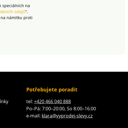
m speciálních na
obních údajů
“.
 na námitku proti
Potřebujete poradit
ínky
tel:
+420 466 040 888
Po–Pá: 7:00–20:00, So 8:00–16:00
e-mail:
klara@vyprodej-slevy.cz