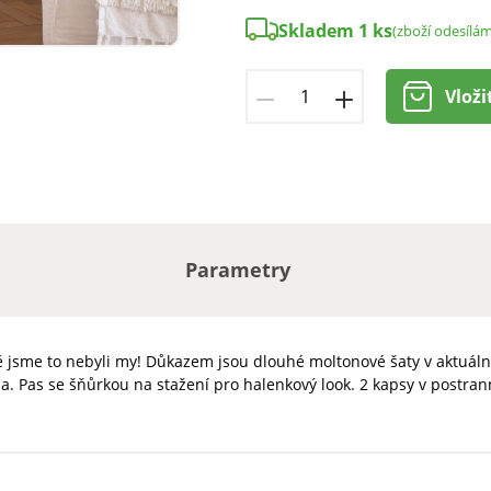
Skladem 1 ks
(zboží odesílám
Vloži
Parametry
ě jsme to nebyli my! Důkazem jsou dlouhé moltonové šaty v aktuáln
ena. Pas se šňůrkou na stažení pro halenkový look. 2 kapsy v postr