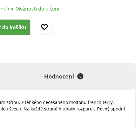
Možnosti doručení
-
e zítra)
t do košíku
Hodnocení
0
ím střihu. Z lehkého nečesaného moltonu french terry.
anních švech. Na každé straně hluboký rozparek. Rovný spodní