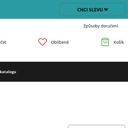
CHCI SLEVU ❤
Způsoby doručení
čet
Oblíbené
Košík
 katalogu