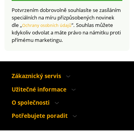
Potvrzením dobrovolně souhlasíte se zasíláním
speciálních na míru přizpůsobených novinek
dle „
“. Souhlas můžete
Ochrany osobních údajů
kdykoliv odvolat a máte právo na námitku proti
přímému marketingu.
Zákaznický servis
Užitečné informace
O společnosti
Potřebujete poradit