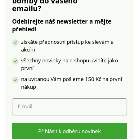
bomby
do vašeho
1216 / 3 IFTH). Tato
emailu?
známka označuje
textilní výrobky, které
Odebírejte náš newsletter a mějte
byly podrobeny
přehled!
laboratorním testům
na široké spektrum
získáte přednostní přístup ke slevám a
škodlivých látek a
akcím
výrobek je bezpečný
nad rámec platných
všechny novinky na e-shopu uvidíte jako
norem. Lze prát v
první
pračce.
na uvítanou Vám pošleme 150 Kč na první
nákup
E-mail
Přihlásit k odběru novinek