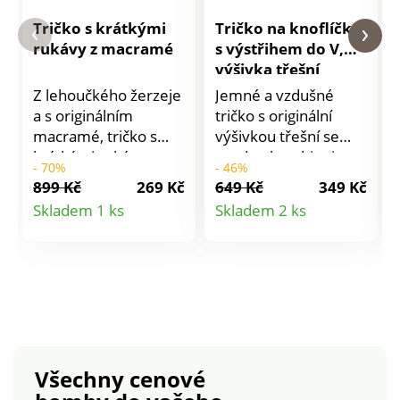
Tričko s krátkými
Tričko na knoflíčky
rukávy z macramé
s výstřihem do V,
výšivka třešní
Z lehoučkého žerzeje
Jemné a vzdušné
a s originálním
tričko s originální
macramé, tričko s
výšivkou třešní se
krátkými rukávy se
snadno kombinuje.
- 70%
- 46%
postará o letní
Na hrudníku výšivka
899 Kč
269 Kč
649 Kč
349 Kč
vzhled. Zakulacený
třešní. Výstřih do V s
Detail
Detail
Skladem 1 ks
Skladem 2 ks
výstřih do V. Krátké
prodlužujícím
produktu
produktu
macramé rukávy. V
efektem. Vpředu
ramenou nařasení.
celopropínací. Krátké
Rovný dolní lem. Lze
rukávy, spadlá
prát v pračce.
ramena. Rovný
spodní lem. Z jemné
směsi bavlny/viskózy.
Standard 100 podle
Všechny cenové
Oeko-Tex (n° CQ