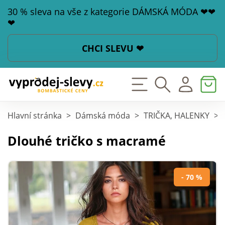
30 % sleva na vše z kategorie DÁMSKÁ MÓDA ❤❤
❤
CHCI SLEVU ❤
Hlavní stránka
>
Dámská móda
>
TRIČKA, HALENKY
>
Dlouhé tričko s macramé
- 70 %