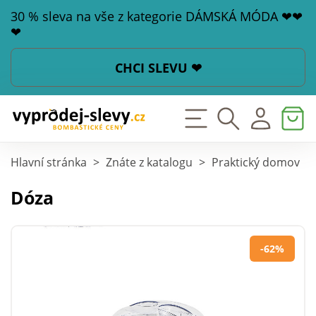
30 % sleva na vše z kategorie DÁMSKÁ MÓDA ❤❤
❤
CHCI SLEVU ❤
Hlavní stránka
>
Znáte z katalogu
>
Praktický domov
>
Dóza
-62%