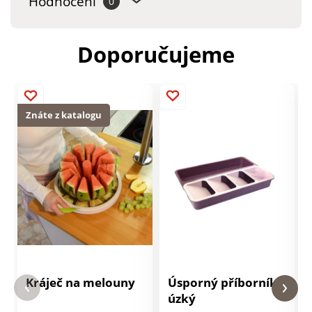
Hodnocení
0
Doporučujeme
Znáte z katalogu
Kráječ na melouny
Úsporný příborník
úzký