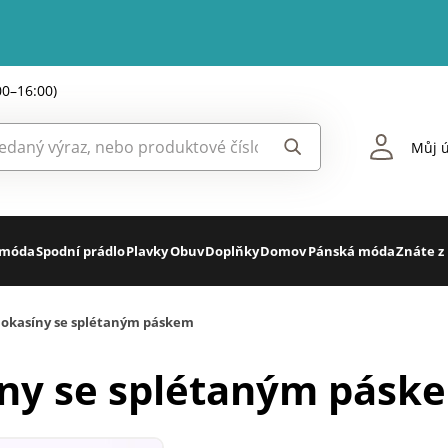
00–16:00)
Můj ú
 móda
Spodní prádlo
Plavky
Obuv
Doplňky
Domov
Pánská móda
Znáte z
okasíny se splétaným páskem
ny se splétaným pásk