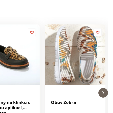
ny na klínku s
Obuv Zebra
u aplikací,
zor