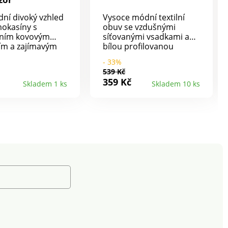
ní divoký vzhled
Vysoce módní textilní
mokasíny s
obuv se vzdušnými
lním kovovým
síťovanými vsadkami a
ím a zajímavým
bílou profilovanou
vzorem! Svršek s
podešví. Pohodlí s
- 33%
 vsadkou se
příjemným odpružením.
539 Kč
vzorem a s
Klínek cca 1,5 cm.
359 Kč
Skladem 1 ks
Skladem 10 ks
 aplikací.
ní pruženky pro
obutí. Pevný
 Klínový
k. Protiskluzová
ná podrážka.
e Vaše boty
ací proti
 a vlhkosti.