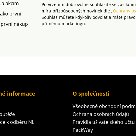
m a akcím
Potvrzením dobrovolně souhlasíte se zasílání
míru přizpůsobených novinek dle „
Ochrany os
jako první
Souhlas můžete kdykoliv odvolat a máte právo
 první nákup
přímému marketingu.
né informace
O společnosti
Všeobecné obchodní podm
soutěže
Ochrana osobních údajů
ace k odběru NL
Pravidla uživatelského účtu
PackWay