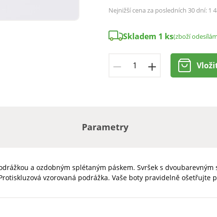
Nejnižší cena za posledních 30 dní:
1 4
Skladem 1 ks
(zboží odesílá
Vloži
Parametry
podrážkou a ozdobným splétaným páskem. Svršek s dvoubarevným sp
Protiskluzová vzorovaná podrážka. Vaše boty pravidelně ošetřujte 