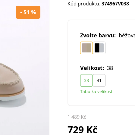
Kód produktu:
374967V038
- 51 %
Zvolte barvu:
béžová
Velikost:
38
38
41
Tabulka velikostí
1 489 Kč
729 Kč