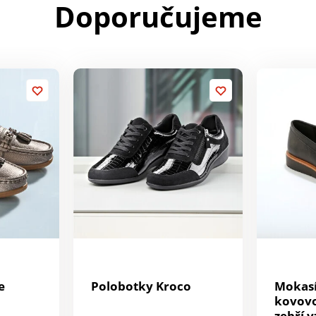
Doporučujeme
e
Polobotky Kroco
Mokasí
kovovo
zebří v