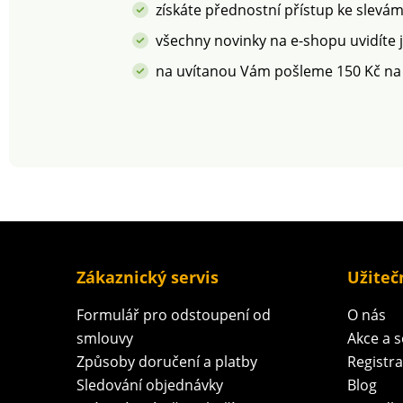
získáte přednostní přístup ke slevá
všechny novinky na e-shopu uvidíte 
na uvítanou Vám pošleme 150 Kč na
Zákaznický servis
Užiteč
Formulář pro odstoupení od
O nás
smlouvy
Akce a 
Způsoby doručení a platby
Registr
Sledování objednávky
Blog