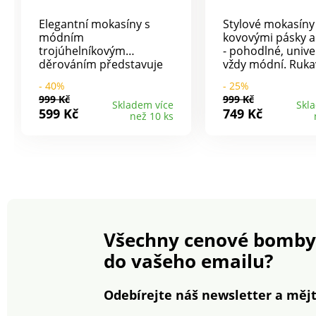
Elegantní mokasíny s
Stylové mokasíny
módním
kovovými pásky a
trojúhelníkovým
- pohodlné, unive
děrováním představuje
vždy módní. Ruka
pohodlí a lehkost. Měkká
měkká kůže s
- 40%
- 25%
kůže a pohodlný střih
polstrovanou pat
999 Kč
999 Kč
umožňují chodidlu
vyměnitelnou sté
Skladem více
Skl
599 Kč
749 Kč
než 10 ks
dýchat a hýčkat bez
nabízí vysoký kom
otlaků. Protiskluzová
chůzi a příjemné 
podešev s ozdobným
pro chodidla. Pra
stromečkovým profilem.
Příjemně měkké 
prodyšné. Polstr
pata. Protiskluzo
podešev. Vyměni
stélka. Vhodné p
vlastní stélky.
Všechny cenové bomby
do vašeho emailu?
Odebírejte náš newsletter a mějt