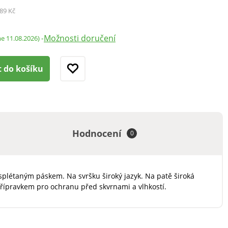
89 Kč
Možnosti doručení
-
me 11.08.2026)
t do košíku
Hodnocení
0
létaným páskem. Na svršku široký jazyk. Na patě široká
přípravkem pro ochranu před skvrnami a vlhkostí.