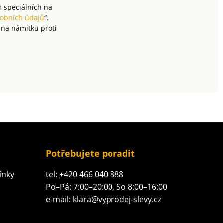
m speciálních na
obních údajů
“.
 na námitku proti
Potřebujete poradit
ínky
tel:
+420 466 040 888
Po–Pá: 7:00–20:00, So 8:00–16:00
e-mail:
klara@vyprodej-slevy.cz