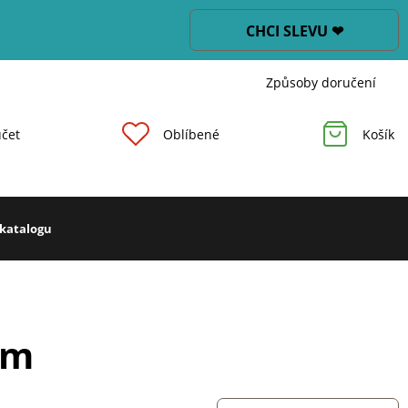
CHCI SLEVU ❤
Způsoby doručení
čet
Oblíbené
Košík
 katalogu
em