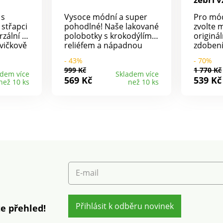
 s
Vysoce módní a super
Pro mód
 střapci
pohodlné! Naše lakované
zvolte 
rzální a
polobotky s krokodýlím
originá
vičkově
reliéfem a nápadnou
zdoben
podrážkou jsou
zebřím 
- 43%
- 70%
ou a
elegantní a pohodlné. S
textilní
999 Kč
1 770 Kč
lkou
polstrovaným okrajem a
zebřím 
adem více
Skladem více
569 Kč
539 Kč
než 10 ks
než 10 ks
fort při
vyjímatelnou stélkou.
kovovou
klima
Podpatek cca 3 cm.
Postran
vá kůže.
snadné 
a
opatek.
ovaná
podpate
vá
vzorova
telná
Ošetřet
ro
impregn
skvrnám
E-mail
Přihlásit k odběru novinek
e přehled!