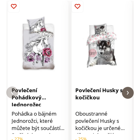
Povlečení
Povlečení Husky s
Pohádkový
kočičkou
Jednorožec
Pohádka o bájném
Oboustranné
Jednorožci, které
povlečení Husky s
můžete být součástí.
kočičkou je určené
Stačí ulehnout do
dětem i dospělým a
- 27%
- 25%