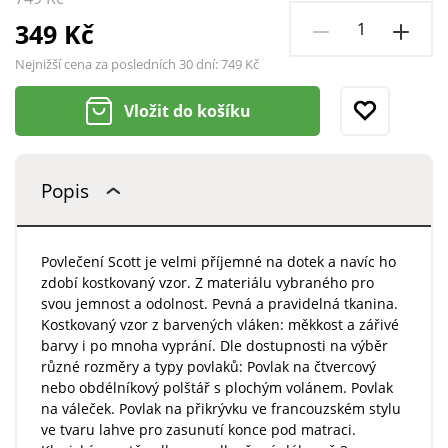
349 Kč
Nejnižší cena za posledních 30 dní:
749 Kč
Vložit do košíku
Popis
Povlečení Scott je velmi příjemné na dotek a navíc ho
zdobí kostkovaný vzor. Z materiálu vybraného pro
svou jemnost a odolnost. Pevná a pravidelná tkanina.
Kostkovaný vzor z barvených vláken: měkkost a zářivé
barvy i po mnoha vyprání. Dle dostupnosti na výběr
různé rozměry a typy povlaků: Povlak na čtvercový
nebo obdélníkový polštář s plochým volánem. Povlak
na váleček. Povlak na přikrývku ve francouzském stylu
ve tvaru lahve pro zasunutí konce pod matraci.