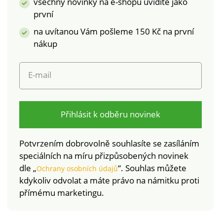
všechny novinky na e-shopu uvidíte jako
Jednolůžko Zipové
první
zapínání Dlouhá
na uvítanou Vám pošleme 150 Kč na první
životnost a
stálobarevnost
nákup
E-mail
Přihlásit k odběru novinek
Potvrzením dobrovolně souhlasíte se zasíláním
speciálních na míru přizpůsobených novinek
dle „
“. Souhlas můžete
Ochrany osobních údajů
kdykoliv odvolat a máte právo na námitku proti
přímému marketingu.