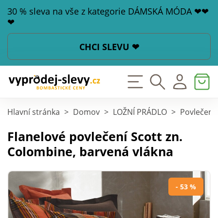
30 % sleva na vše z kategorie DÁMSKÁ MÓDA ❤❤
❤
CHCI SLEVU ❤
Hlavní stránka
>
Domov
>
LOŽNÍ PRÁDLO
>
Povlečení
Flanelové povlečení Scott zn.
Colombine, barvená vlákna
- 53 %