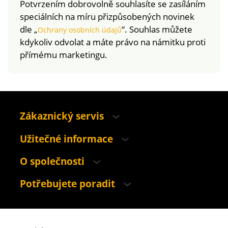
Potvrzením dobrovolně souhlasíte se zasíláním
speciálních na míru přizpůsobených novinek
dle „
“. Souhlas můžete
Ochrany osobních údajů
kdykoliv odvolat a máte právo na námitku proti
přímému marketingu.
Zákaznický servis
Užitečné informace
O společnosti
Potřebujete poradit