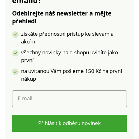
emailu?
Lenzing™ EcoVero™.
Ekologická viskóza je
Odebírejte náš newsletter a mějte
materiál vyrobený z
přehled!
buničiny z udržitelně
obhospodařovaných
získáte přednostní přístup ke slevám a
lesů. Výrobní proces
akcím
vyžaduje méně vody
a energie. Lze prát v
všechny novinky na e-shopu uvidíte jako
pračce.
první
na uvítanou Vám pošleme 150 Kč na první
nákup
E-mail
Přihlásit k odběru novinek