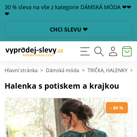
30 % sleva na vše z kategorie DÁMSKÁ MÓDA ❤❤
❤
CHCI SLEVU ❤
Hlavní stránka
>
Dámská móda
>
TRIČKA, HALENKY
>
Halenka s potiskem a krajkou
- 80 %