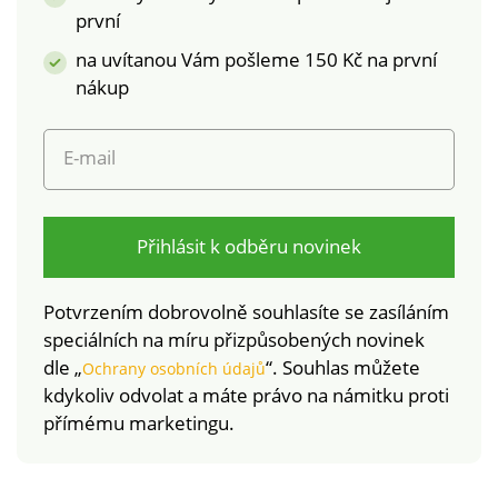
Jednolůžko Zipové
první
zapínání Dlouhá
na uvítanou Vám pošleme 150 Kč na první
životnost a
stálobarevnost
nákup
E-mail
Přihlásit k odběru novinek
Potvrzením dobrovolně souhlasíte se zasíláním
speciálních na míru přizpůsobených novinek
dle „
“. Souhlas můžete
Ochrany osobních údajů
kdykoliv odvolat a máte právo na námitku proti
přímému marketingu.