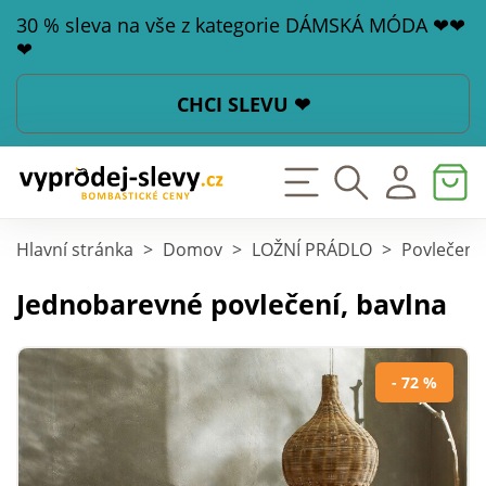
30 % sleva na vše z kategorie DÁMSKÁ MÓDA ❤❤
❤
CHCI SLEVU ❤
Hlavní stránka
>
Domov
>
LOŽNÍ PRÁDLO
>
Povlečení
Jednobarevné povlečení, bavlna
- 72 %