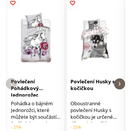
Povlečení
Povlečení Husky s
Pohádkový
kočičkou
Jednorožec
Pohádka o bájném
Oboustranné
Jednorožci, které
povlečení Husky s
můžete být součástí.
kočičkou je určené
Stačí ulehnout do
dětem i dospělým a
- 27%
- 25%
povlečení Pohádkový
má praktické zapínání