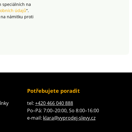
m speciálních na
obních údajů
“.
 na námitku proti
Potřebujete poradit
ínky
tel:
+420 466 040 888
Po–Pá: 7:00–20:00, So 8:00–16:00
e-mail:
klara@vyprodej-slevy.cz