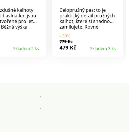
zdušné kalhoty
Celopružný pas: to je
i bavlna-len jsou
praktický detail pružných
tvořené pro letní
kalhot, které si snadno
 Běžná výška
zamilujete. Rovné
zký vzdušný střih.
kalhoty s pružným
- 39%
 široký pas s
pasem. Vhodné pro
779 Kč
vzadu pružný.
různé příležitosti, vždy
479 Kč
Skladem 2 ks
Skladem 3 ks
u/bavlny. Vpředu
pohodlné. Pružný
kapsy. Lze prát v
úpletový pas. Z elastické
tkaniny. Rovný střih sluší
každé postavě. Běžná
výška pasu. Falešný
poklopec. 2 kapsy. 2
našité kapsy + zvýšený
zadní díl. Lze prát v
pračce.