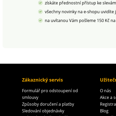
získáte přednostní přístup ke slevá
všechny novinky na e-shopu uvidíte 
na uvítanou Vám pošleme 150 Kč na
Zákaznický servis
Užiteč
Formulář pro odstoupení od
O nás
smlouvy
Akce a 
Způsoby doručení a platby
Registr
Sledování objednávky
Blog