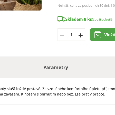
Nejnižší cena za posledních 30 dní:
1 0
Skladem 8 ks
(zboží odesílá
Vloži
Parametry
oty sluší každé postavě. Ze vzdušného komfortního úpletu příjemn
a zavázání. K nošení s ohrnutím nebo bez. Lze prát v pračce.