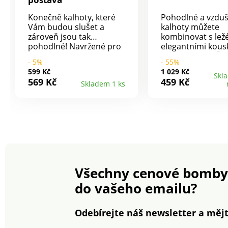
Konečně kalhoty, které
Pohodlné a vzdu
Vám budou slušet a
kalhoty můžete
zároveň jsou tak
kombinovat s ležé
pohodlné! Navržené pro
elegantními kousk
postavu nižší než 160 cm.
budou skvělé. Šir
- 5%
- 55%
V rovném střihu. Vysoký
vzdušný střih. 7/8
599 Kč
1 029 Kč
pas. Vsazený tvarovaný
odhalující kotník
Skl
569 Kč
459 Kč
Skladem 1 ks
pas s poutky a knoflíčky.
výška pasu. Pas s
Zapínání na zip + 2
vpředu plochý, v
knoflíky. Zvýšený zadní
celopružný. 2 plo
díl. 4 kapsy, z toho vzadu
sklady vpředu. 2 
2 našité s výšivkou a
vpředu. Lze prát 
štrasem. Lze prát v
pračce.
pračce.
Všechny cenové bomby
do vašeho emailu?
Odebírejte náš newsletter a mějt