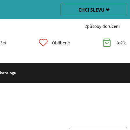
CHCI SLEVU ❤
Způsoby doručení
čet
Oblíbené
Košík
 katalogu