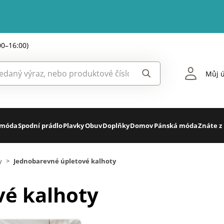
00–16:00)
Můj ú
 móda
Spodní prádlo
Plavky
Obuv
Doplňky
Domov
Pánská móda
Znáte z
y
>
Jednobarevné úpletové kalhoty
vé kalhoty