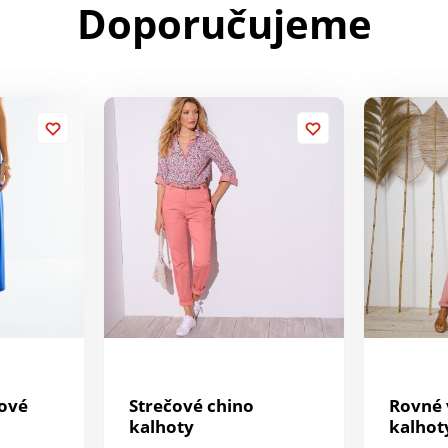
Doporučujeme
pové
Strečové chino
Rovné 
kalhoty
kalhoty