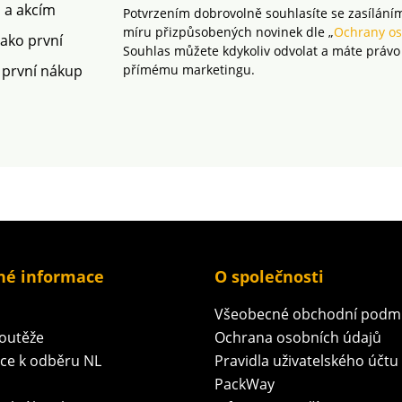
m a akcím
Potvrzením dobrovolně souhlasíte se zasílání
míru přizpůsobených novinek dle „
Ochrany os
jako první
Souhlas můžete kdykoliv odvolat a máte právo
 první nákup
přímému marketingu.
né informace
O společnosti
Všeobecné obchodní podm
soutěže
Ochrana osobních údajů
ace k odběru NL
Pravidla uživatelského účtu
PackWay