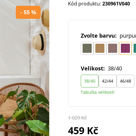
Kód produktu:
230961V040
- 55 %
Zvolte barvu:
purpu
Velikost:
38/40
38/40
42/44
46/48
Tabulka velikostí
1 029 Kč
459 Kč