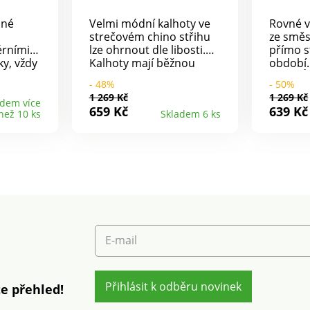
šné
Velmi módní kalhoty ve
Rovné v
strečovém chino střihu
ze směs
rními i
lze ohrnout dle libosti.
přímo s
y, vždy
Kalhoty mají běžnou
období.
oký
výšku pasu. Pas s poutky,
pasu. Ú
- 48%
- 50%
 délka
na bocích pružný od
Vsazený
1 269 Kč
1 269 Kč
y. Běžná
velikosti 44. Zapínání na
mašlí, 
adem více
659 Kč
639 Kč
než 10 ks
Skladem 6 ks
 poutky,
zip + knoflík. Vpředu 2
Směs ln
zadu
klínové kapsy. Vzadu 2
klínové 
ché
záševky a 2 kapsy s
pračce.
kapsy
paspulkou na knoflík. Lze
v
prát v pračce.
E-mail
Přihlásit k odběru novinek
e přehled!