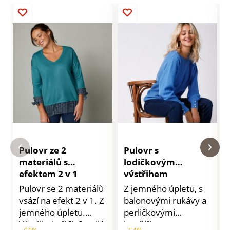
Pulovr ze 2
Pulovr s
materiálů s
lodičkovým
efektem 2 v 1
výstřihem
Pulovr se 2 materiálů
Z jemného úpletu, s
vsází na efekt 2 v 1. Z
balonovými rukávy a
jemného úpletu.
perličkovými
Výstřih do "V". Spadlá
knoflíčky: tento