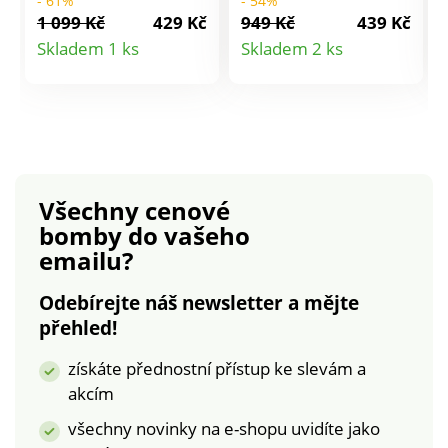
- 61%
- 54%
ramena. 7/8 rukávy s
pulovr je skutečným
1 099 Kč
429 Kč
949 Kč
439 Kč
rozparky na koncích +
pokladem! S hladkým
Detail
Detail
Skladem 1 ks
Skladem 2 ks
šňůrkami na
pleteným vzorem.
produktu
produktu
zavázání. Pulovr má
Mohérový na dotek.
rovný spodní lem.
Elegantní lodičkový
Zakulacený spodní
výstřih. Spadlá
lem z voálu s
ramena. Dlouhé
geometrickým
halenkové rukávy s
potiskem. Postranní
originálními knoflíčky.
Všechny cenové
rozparky. Lze prát v
Rovný dolní lem. Lze
bomby
do vašeho
pračce.
prát v pračce.
emailu?
Odebírejte náš newsletter a mějte
přehled!
získáte přednostní přístup ke slevám a
akcím
všechny novinky na e-shopu uvidíte jako