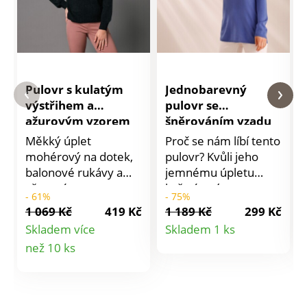
Pulovr s kulatým
Jednobarevný
výstřihem a
pulovr se
ažurovým vzorem
šněrováním vzadu
Měkký úplet
Proč se nám líbí tento
mohérový na dotek,
pulovr? Kvůli jeho
balonové rukávy a
jemnému úpletu
ažurový vzor: tento
kašmírovému na
- 61%
- 75%
pulovr si zaslouží naši
dotek, elegantní
1 069 Kč
419 Kč
1 189 Kč
299 Kč
pozornost. S jemným
délce a střihu, který
Detail
Skladem více
Skladem 1 ks
ažurovým vzorem
sluší každé postavě.
Detail
než 10 ks
produktu
mohérovým na
jednobarevný pulovr
dotek. Kulatý výstřih.
se šněrováním vzadu.
produktu
Dlouhé halenkové
Úplet kašmírový na
rukávy. Vzadu
dotek. Mírně