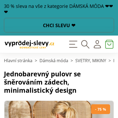
30 % sleva na vše z kategorie DÁMSKÁ MÓDA ❤❤
❤
CHCI SLEVU ❤
Hlavní stránka
>
Dámská móda
>
SVETRY, MIKINY
>
Pu
Jednobarevný pulovr se
šněrováním zádech,
minimalistický design
- 75 %