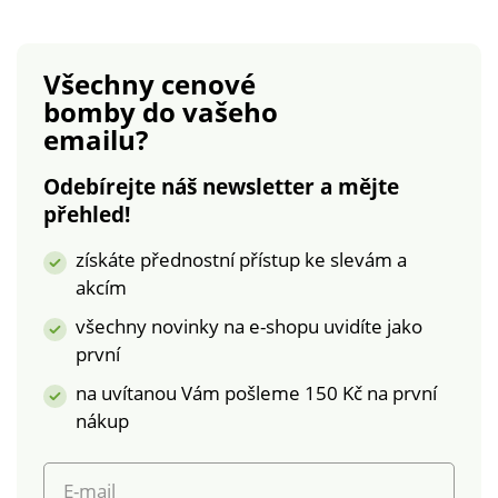
průstřih na knoflík.
rozšířený střih.
Rovný spodní lem.
Vpředu kulatý výstřih.
Lze prát v pračce.
Výstřih do "V" se
Všechny cenové
šněrováním s
bomby
do vašeho
potiskem vzadu.
emailu?
Dlouhé rukávy a
rovný spodní lem se
Odebírejte náš newsletter a mějte
žebrovaným
přehled!
zakončením. Lze prát
v pračce.
získáte přednostní přístup ke slevám a
akcím
všechny novinky na e-shopu uvidíte jako
první
na uvítanou Vám pošleme 150 Kč na první
nákup
E-mail