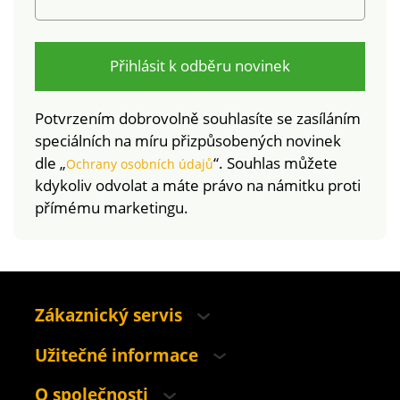
Přihlásit k odběru novinek
Potvrzením dobrovolně souhlasíte se zasíláním
speciálních na míru přizpůsobených novinek
dle „
“. Souhlas můžete
Ochrany osobních údajů
kdykoliv odvolat a máte právo na námitku proti
přímému marketingu.
Zákaznický servis
Užitečné informace
O společnosti