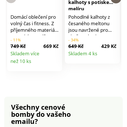
kalhoty s potiskem
melíru
Domácí oblečení pro
Pohodlné kalhoty z
volný čas i fitness. Z
česaného meltonu
příjemného materiálu
jsou navržené pro
s vysokým podílem
chvíle pohody a
- 11%
- 34%
bavlny, vnitřní strana
oddechu. Pružný pas
749 Kč
669 Kč
649 Kč
429 Kč
jemně česaná,
se šňůrkou na
Detail
Skladem více
Skladem 4 ks
pohodlné a tvarově
stažení. Vpředu
Detail
než 10 ks
produktu
stálé. Kalhoty
uprostřed šev a
rovného střihu s
postranní švy. Vpředu
produktu
elastickým pasem.
2 prošité kapsy. Z
Elegantní + ležérní.
česaného moltonu.
Jemný melírovaný
Perte na 30 °C.
tón. Pohodlný střih.
Měkký počesaný
Všechny cenové
vnitřek. Na doma +
bomby
do vašeho
na fitness.
emailu?