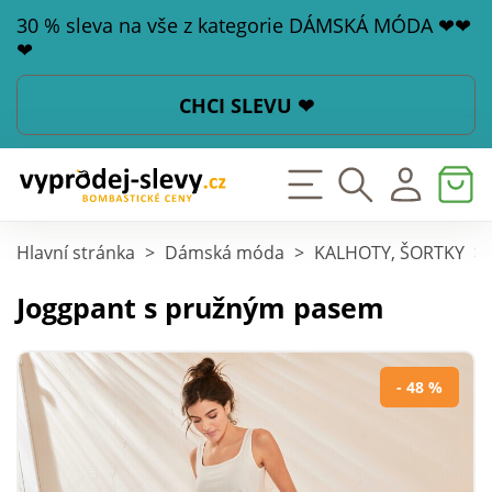
30 % sleva na vše z kategorie DÁMSKÁ MÓDA ❤❤
❤
CHCI SLEVU ❤
Hlavní stránka
>
Dámská móda
>
KALHOTY, ŠORTKY
>
Joggpant s pružným pasem
- 48 %