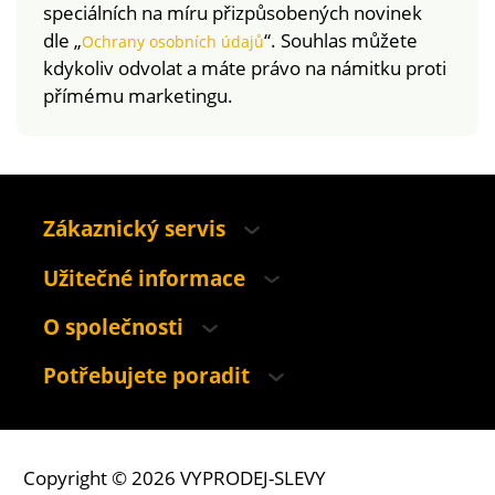
speciálních na míru přizpůsobených novinek
dle „
“. Souhlas můžete
Ochrany osobních údajů
kdykoliv odvolat a máte právo na námitku proti
přímému marketingu.
Zákaznický servis
Užitečné informace
O společnosti
Potřebujete poradit
Copyright © 2026 VYPRODEJ-SLEVY