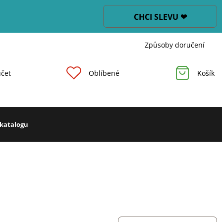
CHCI SLEVU ❤
Způsoby doručení
čet
Oblíbené
Košík
 katalogu