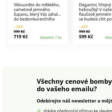
Vklouzněte do měkkého,
Elegantní, hřejivý
sametově jemného
heboučký! V naš
županu, který Vás zahalí
flaušově jemném
do bezkonkurenčního
se budete cítit p
pohodlí. Se dvěma
Velmi praktické z
- 28%
- 40%
prostornými bočními
na zip, stahovací
999 Kč
999 Kč
kapsami. Sametově
v pase a kapsy na
719 Kč
599 Kč
Skladem 7 ks
Skl
měkký. Elegantní délka
115 cm. Lze prát v
pračce. Hezký nápad na
dárek.
Všechny cenové bomby
do vašeho emailu?
Odebírejte náš newsletter a mějt
získáte přednostní přístup ke slevá