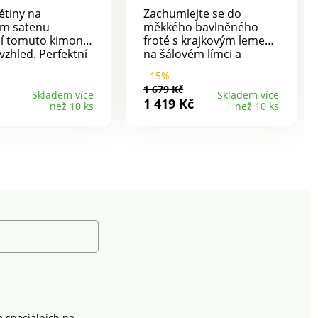
ětiny na
Zachumlejte se do
ém satenu
měkkého bavlněného
jí tomuto kimonu
froté s krajkovým lemem
vzhled. Perfektní
na šálovém límci a
mácí župan. S
manžetách! S páskem na
- 15%
na zavázání.
zavázání a kapsou.
1 679 Kč
ní satén. Lesklý
Skladem více
Skladem více
1 419 Kč
než 10 ks
než 10 ks
ětinový potisk.
í rukávy + pásek
ání. Přívětivé k
 + pohodlné.
m speciálních na