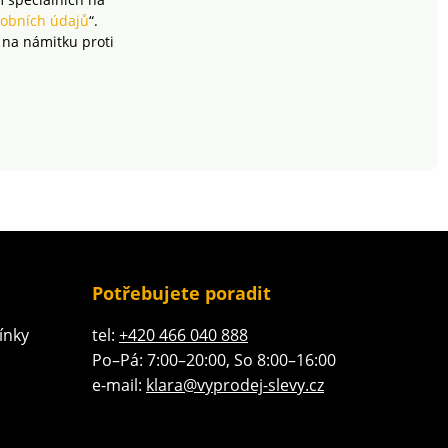
obních údajů
“.
 na námitku proti
Potřebujete poradit
ínky
tel:
+420 466 040 888
Po–Pá: 7:00–20:00, So 8:00–16:00
e-mail:
klara@vyprodej-slevy.cz