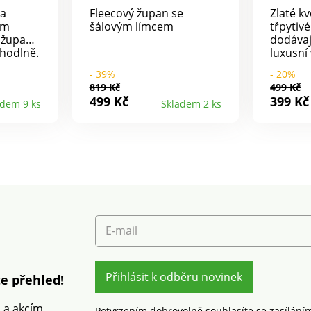
 a
Fleecový župan se
Zlaté kv
em
šálovým límcem
třpytiv
 županu
dodáva
ohodlně.
luxusní 
apínání
jako do
- 39%
- 20%
 šňůrka
páskem 
819 Kč
499 Kč
 bocích.
Elegant
499 Kč
399 Kč
adem 9 ks
Skladem 2 ks
zlatý kv
Netopýř
na zaváz
postavě
E-mail
Přihlásit k odběru novinek
e přehled!
m a akcím
Potvrzením dobrovolně souhlasíte se zasílání