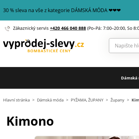
30 % sleva na vše z kategorie DÁMSKÁ MÓDA ❤❤❤
Zákaznický servis
+420 466 040 888
(Po–Pá: 7:00–20:00, So 8:
Dámská
Hlavní stránka
>
Dámská móda
>
PYŽAMA, ŽUPANY
>
Župany
>
Ki
Kimono