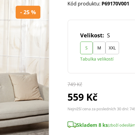
Kód produktu:
P69170V001
- 25 %
Velikost:
S
S
M
XXL
Tabulka velikostí
749 Kč
559 Kč
Nejnižší cena za posledních 30 dní:
74
Skladem 8 ks
(zboží odesílá