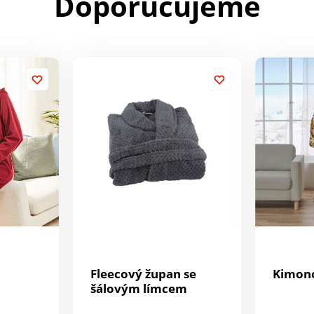
Doporučujeme
Fleecový župan se
Kimon
šálovým límcem