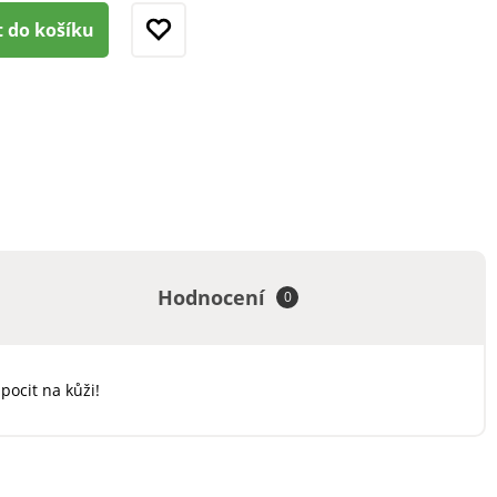
t do košíku
Hodnocení
0
ocit na kůži!