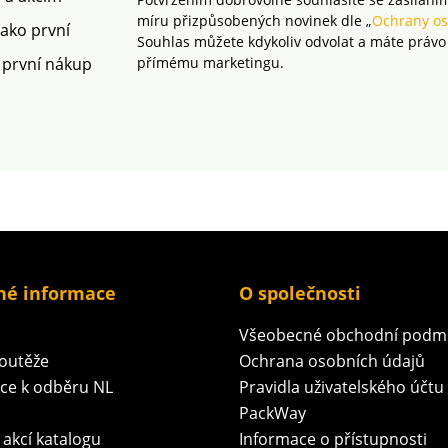
míru přizpůsobených novinek dle „
Ochrany os
jako první
Souhlas můžete kdykoliv odvolat a máte právo
 první nákup
přímému marketingu.
né informace
O společnosti
Všeobecné obchodní podm
soutěže
Ochrana osobních údajů
ace k odběru NL
Pravidla uživatelského účtu
PackWay
 akcí katalogu
Informace o přístupnosti