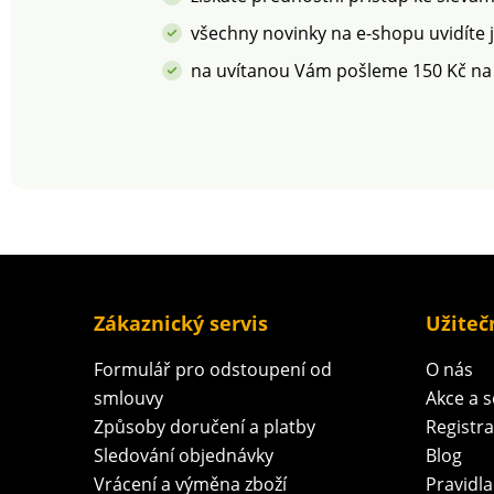
všechny novinky na e-shopu uvidíte 
na uvítanou Vám pošleme 150 Kč na
Zákaznický servis
Užiteč
Formulář pro odstoupení od
O nás
smlouvy
Akce a 
Způsoby doručení a platby
Registr
Sledování objednávky
Blog
Vrácení a výměna zboží
Pravidla