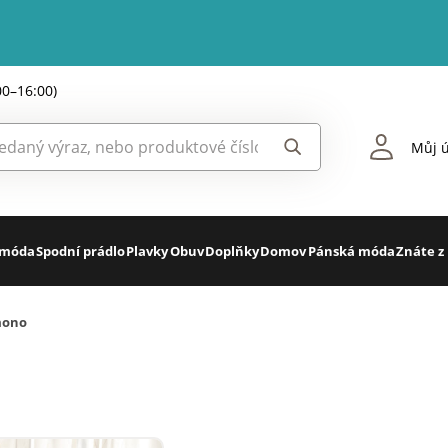
00–16:00)
Můj ú
 móda
Spodní prádlo
Plavky
Obuv
Doplňky
Domov
Pánská móda
Znáte z
mono