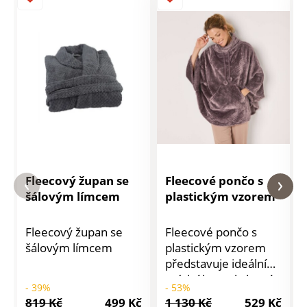
Fleecový župan se
Fleecové pončo s
šálovým límcem
plastickým vzorem
Fleecový župan se
Fleecové pončo s
šálovým límcem
plastickým vzorem
představuje ideální
módní kousek, který
- 39%
- 53%
nedá zimě šanci.
819 Kč
499 Kč
1 130 Kč
529 Kč