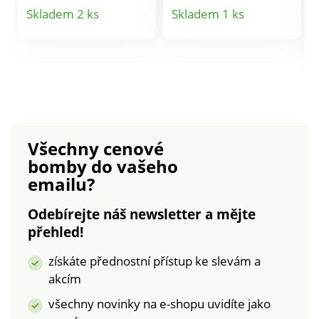
Hřejivý fleece.
Detail
Detail
Skladem 2 ks
Skladem 1 ks
Komfortní střih,
produktu
produktu
snadné obléknutí. Ve
výstřihu protažená
šňůrka a bambulky.
Široké průramky.
Vpředu velká kapsa.
Zakulacený spodní
lem. Lze prát v
Všechny cenové
pračce.
bomby
do vašeho
emailu?
Odebírejte náš newsletter a mějte
přehled!
získáte přednostní přístup ke slevám a
akcím
všechny novinky na e-shopu uvidíte jako