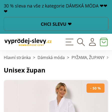
30 % sleva na vše z kategorie DÁMSKÁ MÓDA ❤❤
❤
CHCI SLEVU ❤
Hlavní stránka
>
Dámská móda
>
PYŽAMA, ŽUPANY
>
Unisex župan
- 50 %