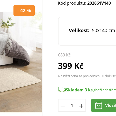
Kód produktu:
202861V140
- 42 %
Velikost:
50x140 cm
689 Kč
399 Kč
Nejnižší cena za posledních 30 dní:
68
Skladem 3 ks
(zboží odesílá
Vloži