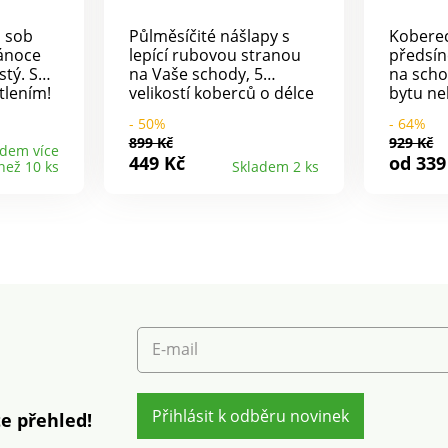
a sob
Půlměsíčité nášlapy s
Kobere
Vánoce
lepící rubovou stranou
předsín
stý. Se
na Vaše schody, 5
na scho
tlením!
velikostí koberců o délce
bytu ne
 S 10
až 4 m! Díky svému
zútulní.
- 50%
- 64%
elegantnímu
protisk
899 Kč
929 Kč
lyester,
Berberskému potisku
rubu je
adem více
449 Kč
od 339
než 10 ks
Skladem 2 ks
x 60
dodá tento koberec
nabídce
A
příjemnou atmosféru do
nášlapy
u
každého interiéru, do
půlměsí
předsíně, chodby i
přilnavé
pokoje. Půlměsíčité
bezpečn
nášlapy s protiskluzovým
schodiš
rubem se postarají o
koberec
bezpečné schody. Potisk
vysávat
Berberského vzoru.
nežádou
Béžový barevný odstín.
použijt
E-mail
Doporučujeme koberec
a jemně
pravidelně vysávat. V
příliš n
případě nežádoucí
nedošlo
skvrny použijte vlhkou
Přihlásit k odběru novinek
vláken.
e přehled!
houbičku a jemně
skvrny v