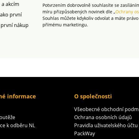
vyčistěte, ovšem příliš
profesi
m a akcím
Potvrzením dobrovolně souhlasíte se zasílání
netlačte, aby nedošlo k
míru přizpůsobených novinek dle „
Ochrany os
poškození vláken. V
jako první
Souhlas můžete kdykoliv odvolat a máte právo
případě odolné skvrny
 první nákup
přímému marketingu.
využijte služeb
profesionálního čištění.
né informace
O společnosti
Všeobecné obchodní podm
soutěže
Ochrana osobních údajů
ace k odběru NL
Pravidla uživatelského účtu
PackWay