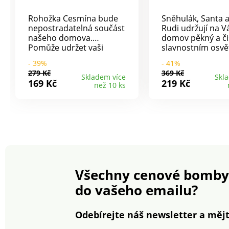
Rohožka Cesmína bude
Sněhulák, Santa 
nepostradatelná součást
Rudi udržují na 
našeho domova.
domov pěkný a či
Pomůže udržet vaši
slavnostním osvě
domácnost v čistotě. Je
Originální design.
- 39%
- 41%
vyrobena z praktického
LED diodami.
279 Kč
369 Kč
kokosového vlákna.
Protiskluzové. Po
Skladem více
Skl
169 Kč
219 Kč
než 10 ks
Rozměry: 40 x 60 cm
protiskluzový. 40 
· Vánoční motiv ·
cm. Vyžaduje 2 A
Oživí vstupní prostor
baterie AA (nejso
· Ochrání podlahu
součástí balení).
před nečistotami ·
Očistí dokonale podrážky
obuvi
Všechny cenové bomby
do vašeho emailu?
Odebírejte náš newsletter a mějt