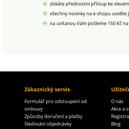
získáte přednostní přístup ke slevá
všechny novinky na e-shopu uvidíte 
na uvítanou Vám pošleme 150 Kč na
Zákaznický servis
Užiteč
Formulář pro odstoupení od
O nás
smlouvy
Akce a 
Způsoby doručení a platby
Registr
Sledování objednávky
Blog