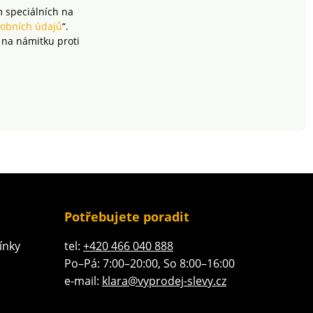
onálního čištění.
m speciálních na
obních údajů
“.
 na námitku proti
Potřebujete poradit
ínky
tel:
+420 466 040 888
Po–Pá: 7:00–20:00, So 8:00–16:00
e-mail:
klara@vyprodej-slevy.cz