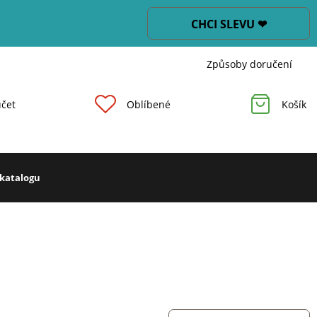
CHCI SLEVU ❤
Způsoby doručení
čet
Oblíbené
Košík
 katalogu