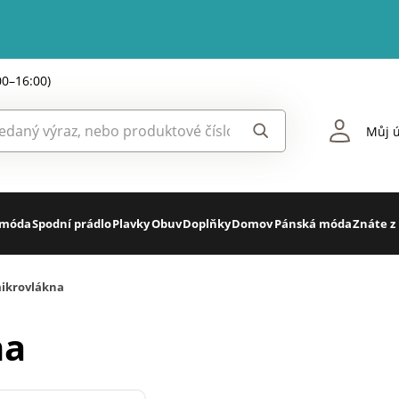
00–16:00)
Můj ú
 móda
Spodní prádlo
Plavky
Obuv
Doplňky
Domov
Pánská móda
Znáte z
mikrovlákna
na