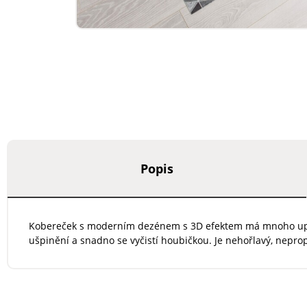
Popis
Kobereček s moderním dezénem s 3D efektem má mnoho uplatně
ušpinění a snadno se vyčistí houbičkou. Je nehořlavý, neprop