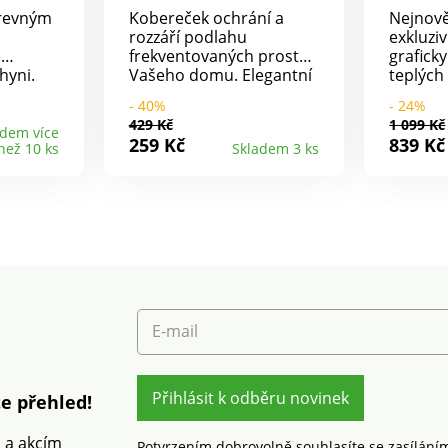
arevným
Kobereček ochrání a
Nejnově
rozzáří podlahu
exkluziv
ě
frekventovaných prostor
graficky
hyni.
Vašeho domu. Elegantní
teplých
lahu
model Rimini s
jemnými
- 40%
- 24%
uje ji
bordurami zdobenými
akcenty
429 Kč
1 099 Kč
květinovým motivem.
nadčas
adem více
259 Kč
839 Kč
než 10 ks
Skladem 3 ks
Doporučujeme koberec
místnost
pravidelně vysávat. V
odolný 
případě nežádoucí
nečistot
skvrny použijte vlhkou
houbičku a jemně
vyčistěte, ovšem příliš
netlačte, aby nedošlo k
poškození vláken. V
případě odolné skvrny
využijte služeb
E-mail
profesionálního čištění.
Přihlásit k odběru novinek
e přehled!
m a akcím
Potvrzením dobrovolně souhlasíte se zasílání