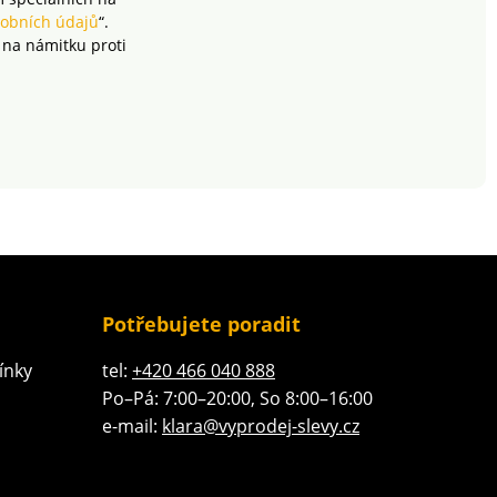
obních údajů
“.
 na námitku proti
Potřebujete poradit
ínky
tel:
+420 466 040 888
Po–Pá: 7:00–20:00, So 8:00–16:00
e-mail:
klara@vyprodej-slevy.cz