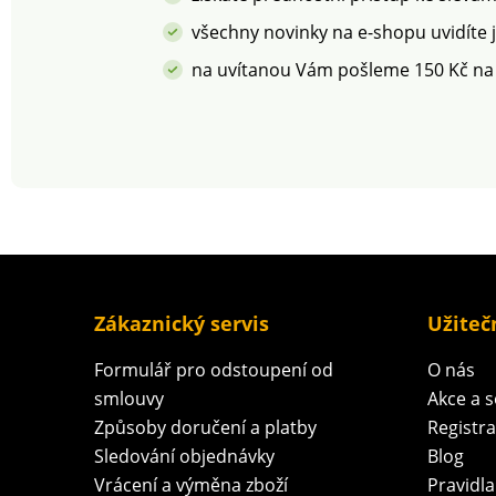
všechny novinky na e-shopu uvidíte 
na uvítanou Vám pošleme 150 Kč na
Zákaznický servis
Užiteč
Formulář pro odstoupení od
O nás
smlouvy
Akce a 
Způsoby doručení a platby
Registr
Sledování objednávky
Blog
Vrácení a výměna zboží
Pravidla