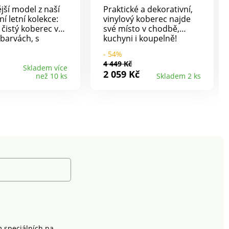
jší model z naší
Praktické a dekorativní,
ní letní kolekce:
vinylový koberec najde
 čistý koberec v
své místo v chodbě,
 barvách, s
kuchyni i koupelně!
 florálními
Voděodolný,
- 54%
. Moderní a
protiskluzový, s úpravou
4 449 Kč
ový koberec dodá
proti skvrnám. Navíc s
Skladem více
2 059 Kč
než 10 ks
Skladem 2 ks
i na útulnosti, je
pěkným vzorem
a odpuzuje
Podzimní listí. Odolný
y.
proti vlhkosti.
Protiskluzový. Odolný
skvrnám. Čistí se
setřením houbičky.
m speciálních na