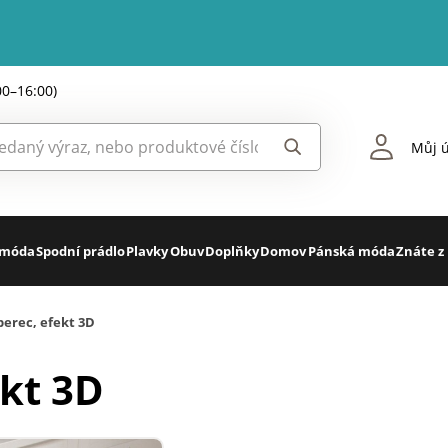
00–16:00)
Můj ú
 móda
Spodní prádlo
Plavky
Obuv
Doplňky
Domov
Pánská móda
Znáte z
berec, efekt 3D
ekt 3D