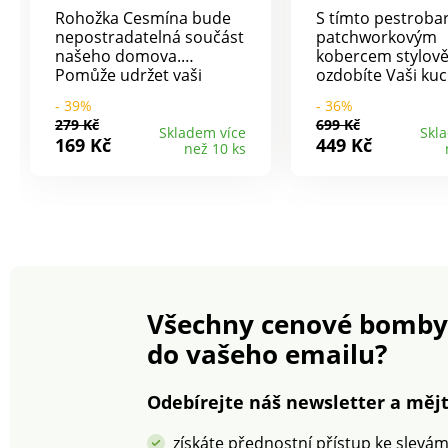
Rohožka Cesmína bude
S tímto pestrob
nepostradatelná součást
patchworkovým
našeho domova.
kobercem stylov
Pomůže udržet vaši
ozdobíte Vaši kuc
domácnost v čistotě. Je
Navíc chrání pod
- 39%
- 36%
vyrobena z praktického
před otlaky a zbav
279 Kč
699 Kč
kokosového vlákna.
tvrdosti.
Skladem více
Skl
169 Kč
449 Kč
než 10 ks
Rozměry: 40 x 60 cm
· Vánoční motiv ·
Oživí vstupní prostor
· Ochrání podlahu
před nečistotami ·
Očistí dokonale podrážky
obuvi
Všechny cenové bomby
do vašeho emailu?
Odebírejte náš newsletter a mějt
získáte přednostní přístup ke slevá