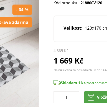
Kód produktu:
218800V120
- 64 %
prava zdarma
Velikost:
120x170 c
4 669 Kč
1 669 Kč
Nejnižší cena za posledních 30 dní:
4 6
Skladem 1 ks
(zboží odesílá
Vloži