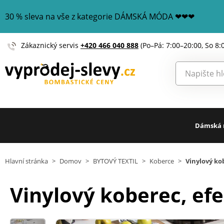
30 % sleva na vše z kategorie DÁMSKÁ MÓDA ❤❤❤
Zákaznický servis
+420 466 040 888
(Po–Pá: 7:00–20:00, So 8:
Dámská
Hlavní stránka
>
Domov
>
BYTOVÝ TEXTIL
>
Koberce
>
Vinylový ko
Vinylový koberec, ef