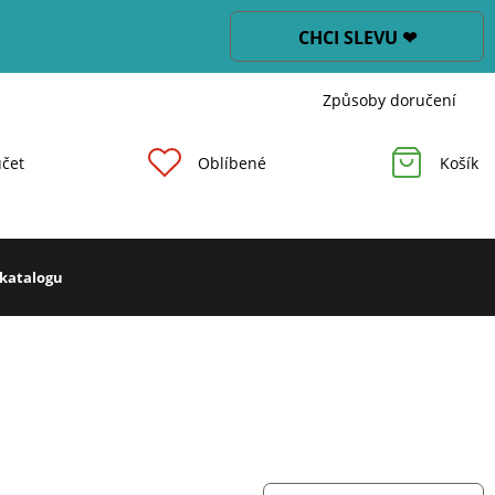
CHCI SLEVU ❤
Způsoby doručení
čet
Oblíbené
Košík
 katalogu