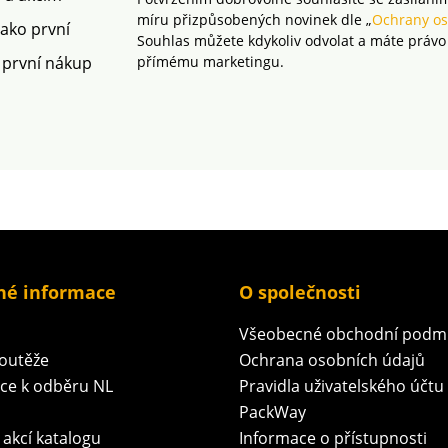
míru přizpůsobených novinek dle „
Ochrany os
jako první
Souhlas můžete kdykoliv odvolat a máte právo
 první nákup
přímému marketingu.
né informace
O společnosti
Všeobecné obchodní podm
soutěže
Ochrana osobních údajů
ace k odběru NL
Pravidla uživatelského účtu
PackWay
 akcí katalogu
Informace o přístupnosti