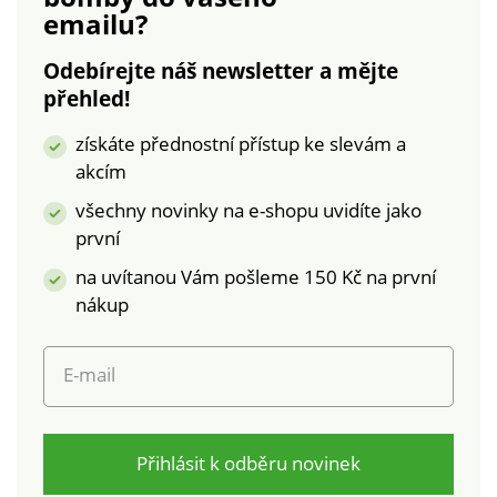
emailu?
nařasení. Rovný
spodní lem.
Odebírejte náš newsletter a mějte
Společnost
přehled!
Blancheporte zvolila
pro tuto halenku
získáte přednostní přístup ke slevám a
recyklovaný
akcím
polyester a tím se
podílí na boji proti
všechny novinky na e-shopu uvidíte jako
plýtvání a podpoře
první
zodpovědnější a
na uvítanou Vám pošleme 150 Kč na první
ekologičtější
spotřeby. (1) Produkt
nákup
s označením GRS
(Global Recycled
E-mail
Standard GCL-
301378-GRS par GLL
International LTD)
garantuje 100% podíl
Přihlásit k odběru novinek
recyklovaných