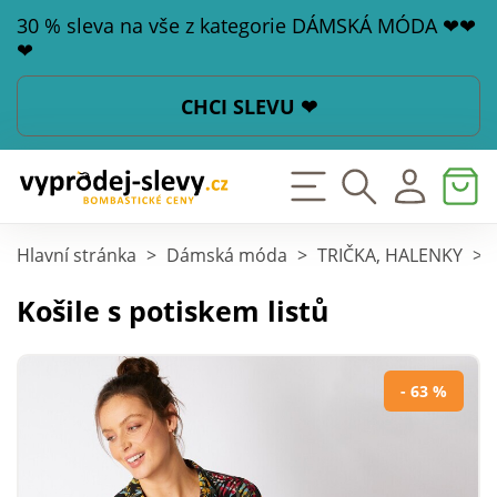
30 % sleva na vše z kategorie DÁMSKÁ MÓDA ❤❤
❤
CHCI SLEVU ❤
Hlavní stránka
>
Dámská móda
>
TRIČKA, HALENKY
>
Košile s potiskem listů
- 63 %