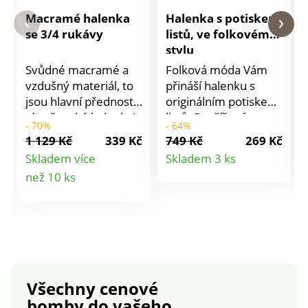
Macramé halenka
Halenka s potiskem
se 3/4 rukávy
listů, ve folkovém
stylu
Svůdné macramé a
Folková móda Vám
vzdušný materiál, to
přináší halenku s
jsou hlavní přednosti
originálním potiskem
této ženské halenky!
listů. Rozšířený
- 70%
- 64%
Zbožňujeme její
lichotivý střih.
1 129 Kč
339 Kč
749 Kč
269 Kč
halenkové rukávy a
Vzdušný krep snadný
Detail
Skladem více
Skladem 3 ks
lichotivou délku.
na údržbu. Barevný
Detail
než 10 ks
produktu
Vpředu macramé
potisk listů. Ve
vsadka. Vpředu a
výstřihu knoflíková
produktu
vzadu přestižení s
léga. Knoflíčky a
nařasením. 3/4
pružná očka. Vpředu
pružné rukávy pro
vsadka do "V"
halenkový look.
zdůrazněná
Rovný spodní lem.
nařasením. Dlouhé
Všechny cenové
Vzdušný krepon. Lze
široké rukávy. Pružné
bomby
do vašeho
prát v pračce.
manžety. V ramenou