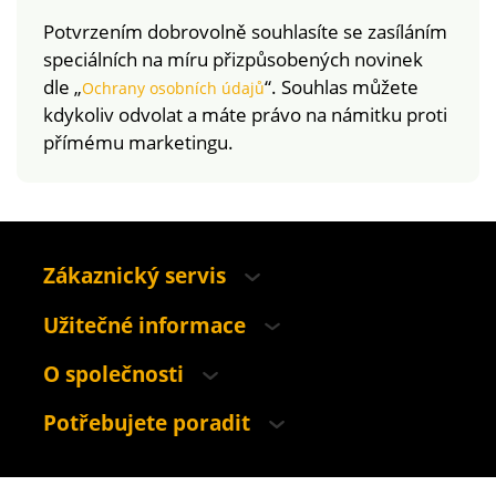
vláken, jejichž výroba
Potvrzením dobrovolně souhlasíte se zasíláním
respektuje
speciálních na míru přizpůsobených novinek
environmentální a
dle „
“. Souhlas můžete
sociální kritéria. Lze
Ochrany osobních údajů
prát v pračce.
kdykoliv odvolat a máte právo na námitku proti
přímému marketingu.
Zákaznický servis
Užitečné informace
O společnosti
Potřebujete poradit