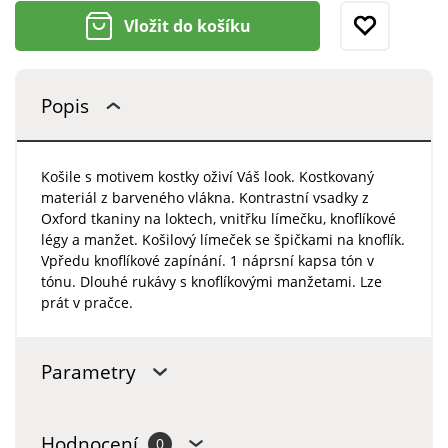
Vložit do košíku
Popis
Košile s motivem kostky oživí Váš look. Kostkovaný
materiál z barveného vlákna. Kontrastní vsadky z
Oxford tkaniny na loktech, vnitřku límečku, knoflíkové
légy a manžet. Košilový límeček se špičkami na knoflík.
Vpředu knoflíkové zapínání. 1 náprsní kapsa tón v
tónu. Dlouhé rukávy s knoflíkovými manžetami. Lze
prát v pračce.
Parametry
Hodnocení
0