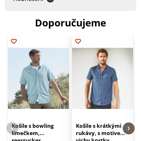
Doporučujeme
Košile s bowling
Košile s krátkými
límečkem,
rukávy, s motivem
seersucker
vichy kostky