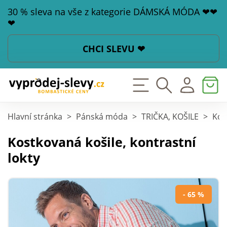
30 % sleva na vše z kategorie DÁMSKÁ MÓDA ❤❤
❤
CHCI SLEVU ❤
Hlavní stránka
>
Pánská móda
>
TRIČKA, KOŠILE
>
Koš
Kostkovaná košile, kontrastní
lokty
- 65 %