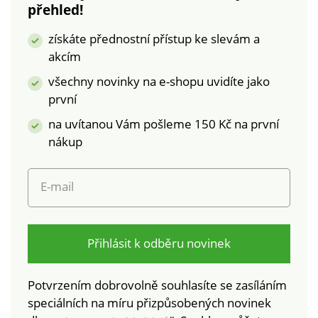
přehled!
získáte přednostní přístup ke slevám a
akcím
všechny novinky na e-shopu uvidíte jako
první
na uvítanou Vám pošleme 150 Kč na první
nákup
E-mail
Přihlásit k odběru novinek
Potvrzením dobrovolně souhlasíte se zasíláním
speciálních na míru přizpůsobených novinek