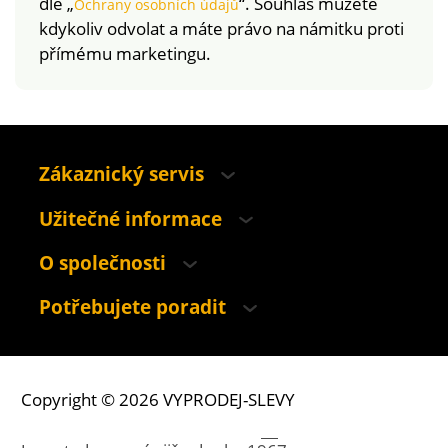
dle „
“. Souhlas můžete
Ochrany osobních údajů
kdykoliv odvolat a máte právo na námitku proti
přímému marketingu.
Zákaznický servis
Užitečné informace
O společnosti
Potřebujete poradit
Copyright © 2026 VYPRODEJ-SLEVY