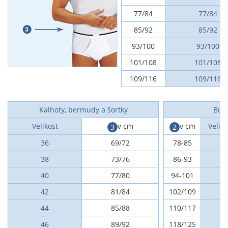
77/84
77/84
85/92
85/92
93/100
93/100
101/108
101/108
109/116
109/116
Kalhoty, bermudy a šortky
Bund
Velikost
v cm
v cm
Velik
3
2
36
69/72
78-85
38
73/76
86-93
40
77/80
94-101
42
81/84
102/109
44
85/88
110/117
46
89/92
118/125