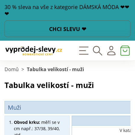
30 % sleva na vše z kategorie DÁMSKÁ MÓDA ❤❤
❤
CHCI SLEVU ❤
Domů
>
Tabulka velikostí - muži
Tabulka velikostí - muži
Muži
Obvod krku:
měří se v
cm např.: 37/38, 39/40,
V katal
atd.