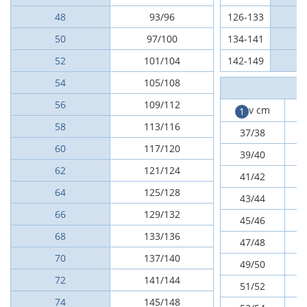
48
93/96
126-133
50
97/100
134-141
52
101/104
142-149
54
105/108
56
109/112
v cm
1
58
113/116
37/38
60
117/120
39/40
62
121/124
41/42
64
125/128
43/44
1
66
129/132
45/46
1
68
133/136
47/48
1
70
137/140
49/50
1
72
141/144
51/52
1
74
145/148