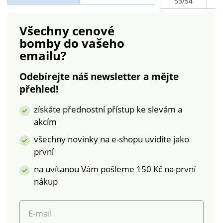
53/54
1
Všechny cenové
bomby
do vašeho
emailu?
Odebírejte náš newsletter a mějte
přehled!
získáte přednostní přístup ke slevám a
akcím
všechny novinky na e-shopu uvidíte jako
první
na uvítanou Vám pošleme 150 Kč na první
nákup
E-mail