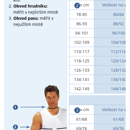
v cm
Velikost na vý
2
Obvod hrudníku:
měřit v nejširším místě
78-85
80/84
Obvod pasu:
měřit v
86-93
88/92
nejužším místě
94-101
96/100
102-109
104/108
110-117
112/116
118-125
120/124
126-133
128/132
134-141
136/140
142-149
144/148
v cm
Velikost na vý
3
61/68
61/68
69/76
69/76