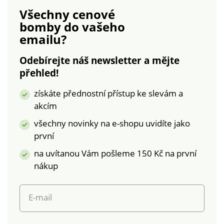
Protiskluzová
obouvá díky
Všechny cenové
podrážka. Vaše boty
hlubokému bočnímu
bomby
do vašeho
pravidelně ošetřujte
zipu. Pružná
emailu?
přípravkem pro
protiskluzová
ochranu před
podrážka je pod
Odebírejte náš newsletter a mějte
skvrnami a vlhkostí.
patou mírně zvýšená.
přehled!
Funkční materiál
odolný vůči počasí.
získáte přednostní přístup ke slevám a
Voděodolná část v
akcím
oblasti chodidel.
Pohodlný široký střih.
všechny novinky na e-shopu uvidíte jako
Vysoký komfort
první
nošení. Jednoduchá
na uvítanou Vám pošleme 150 Kč na první
údržba.
nákup
E-mail