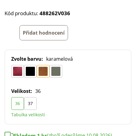
Kód produktu:
488262V036
Přidat hodnocení
Zvolte barvu:
karamelová
Velikost:
36
36
37
Tabulka velikostí
Skladem 1 ks
(zboží odesíláme 10.08.2026)