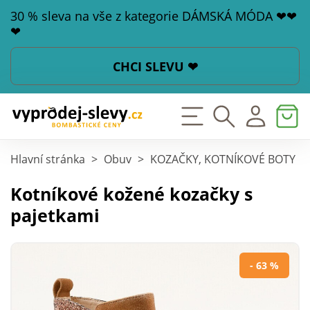
30 % sleva na vše z kategorie DÁMSKÁ MÓDA ❤❤
❤
CHCI SLEVU ❤
Hlavní stránka
>
Obuv
>
KOZAČKY, KOTNÍKOVÉ BOTY
>
Kotníkové kožené kozačky s
pajetkami
- 63 %