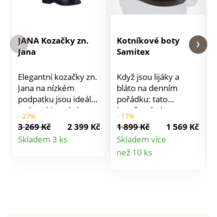
JANA Kozačky zn.
Kotníkové boty
Jana
Samitex
Elegantní kozačky zn.
Když jsou lijáky a
Jana na nízkém
bláto na denním
podpatku jsou ideální
pořádku: tato
na kombinování.
kotníková obuv ze
- 27%
- 17%
Pohodlné, vhodné
snadno
3 269 Kč
2 399 Kč
1 899 Kč
1 569 Kč
pro celodenní nošení.
udržovatelného
Detail
Skladem 3 ks
Skladem více
Plochá podrážka,
funkčního materiálu
Detail
než 10 ks
produktu
nízký podpatek.
poskytuje ochranu
Přední díl v členitém
před nepříznivým
produktu
střihu. Zakulacená
počasím. V pohodlné
horní část holeně.
šířce H,
Snadné obutí díky
nepromokavá. Velice
zipu na vnitřní straně.
pohodlná, snadno se