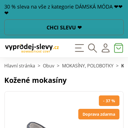
30 % sleva na vše z kategorie DÁMSKÁ MÓDA ❤❤
❤
CHCI SLEVU ❤
Hlavní stránka
>
Obuv
>
MOKASÍNY, POLOBOTKY
>
Ko
Kožené mokasíny
- 37 %
Doprava zdarma