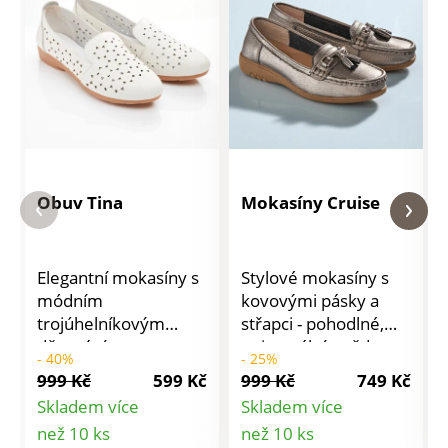
Obuv Tina
Mokasíny Cruise
Elegantní mokasíny s
Stylové mokasíny s
módním
kovovými pásky a
trojúhelníkovým
střapci - pohodlné,
děrováním
univerzální a vždy
- 40%
- 25%
představuje pohodlí a
módní. Rukavičkově
999 Kč
599 Kč
999 Kč
749 Kč
lehkost. Měkká kůže
měkká kůže s
Skladem více
Skladem více
a pohodlný střih
polstrovanou patou a
Detail
Detail
než 10 ks
než 10 ks
umožňují chodidlu
vyměnitelnou stélkou