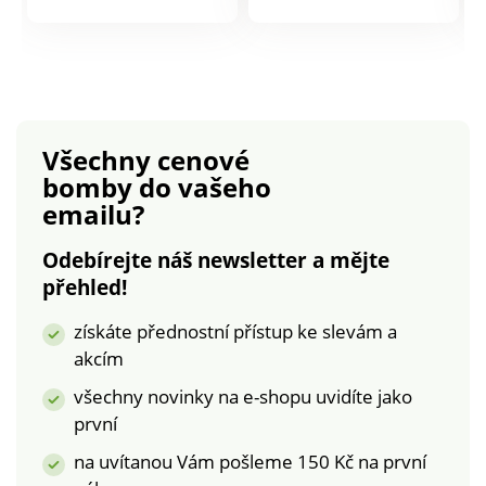
dýchat a hýčkat bez
nabízí vysoký
produktu
produktu
otlaků. Protiskluzová
komfort při chůzi a
podešev s ozdobným
příjemné klima pro
stromečkovým
chodidla. Pravá kůže.
profilem.
Příjemně měkké a
prodyšné.
Všechny cenové
Polstrovaná pata.
bomby
do vašeho
Protiskluzová
emailu?
podešev.
Vyměnitelná stélka.
Odebírejte náš newsletter a mějte
Vhodné pro vlastní
přehled!
stélky.
získáte přednostní přístup ke slevám a
akcím
všechny novinky na e-shopu uvidíte jako
první
na uvítanou Vám pošleme 150 Kč na první