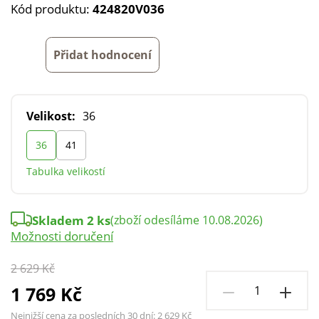
Kód produktu:
424820V036
Přidat hodnocení
Velikost:
36
36
41
Tabulka velikostí
Skladem 2 ks
(zboží odesíláme 10.08.2026)
Možnosti doručení
2 629 Kč
1 769 Kč
Nejnižší cena za posledních 30 dní:
2 629 Kč