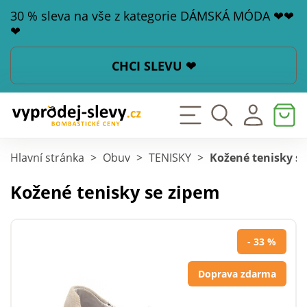
30 % sleva na vše z kategorie DÁMSKÁ MÓDA ❤❤
❤
CHCI SLEVU ❤
Hlavní stránka
>
Obuv
>
TENISKY
>
Kožené tenisky s
Kožené tenisky se zipem
- 33 %
Doprava zdarma