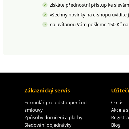
získáte přednostní přístup ke slevá
všechny novinky na e-shopu uvidíte 
na uvítanou Vám pošleme 150 Kč na
Zákaznický servis
Užiteč
Formulář pro odstoupení od
O nás
smlouvy
Akce a 
Způsoby doručení a platby
Registr
Sledování objednávky
Blog