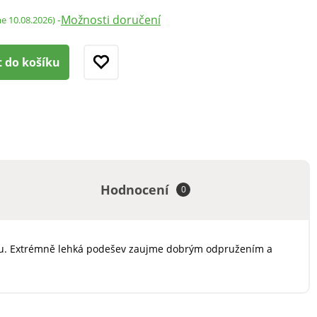
Možnosti doručení
-
me 10.08.2026)
t do košíku
Hodnocení
0
 potu. Extrémně lehká podešev zaujme dobrým odpružením a