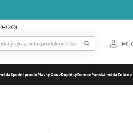
00–16:00)
Můj ú
 móda
Spodní prádlo
Plavky
Obuv
Doplňky
Domov
Pánská móda
Znáte z