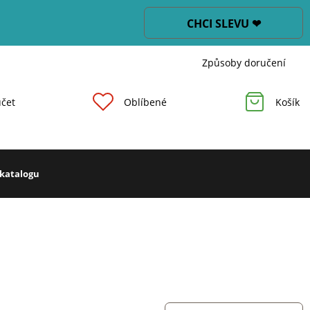
CHCI SLEVU ❤
Způsoby doručení
čet
Oblíbené
Košík
 katalogu