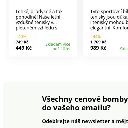
Lehké, prodyšné a tak
Tyto sportovní bí
pohodlné! Naše letní
tenisky jsou důka
vzdušné tenisky v
i tenisky mohou 
pleteném vzhledu s
elegantní. Komfor
módním barevným
kožená stélka. V 
- 40%
- 44%
přechodem se hodí
střihu, vsadky v
749 Kč
1 769 Kč
kdykoli a kamkoli.
barvě. Perforova
Skladem více
449 Kč
989 Kč
než 10 ks
Skl
Snadné nazouvání díky
svršek pro prody
poutku na patě a
Pěnové vypodlož
elastickému šněrování -
kolem kotníku. P
není třeba je zavazovat!
tkaničky tón v tó
Protiskluzová profilová
plastovými konco
podešev s dobrým
Protiskluzová po
odpružením. Podpatek
efektem platform
cca 2,5 cm. Vzdušný
Lehoučké a příje
pletený vzhled s
nošení. Vaše bot
Všechny cenové bomby
barevným přechodem ​.
pravidelně ošetřu
Elastické šněrování ​.
přípravkem pro 
do vašeho emailu?
Protiskluzová podešev. S
před skvrnami a v
poutkem na patě . Dobré
odpružení.
Odebírejte náš newsletter a mějt