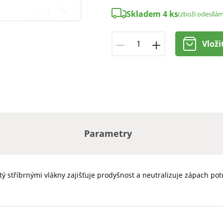
Skladem 4 ks
(zboží odesílá
Vloži
Parametry
itý stříbrnými vlákny zajišťuje prodyšnost a neutralizuje zápach