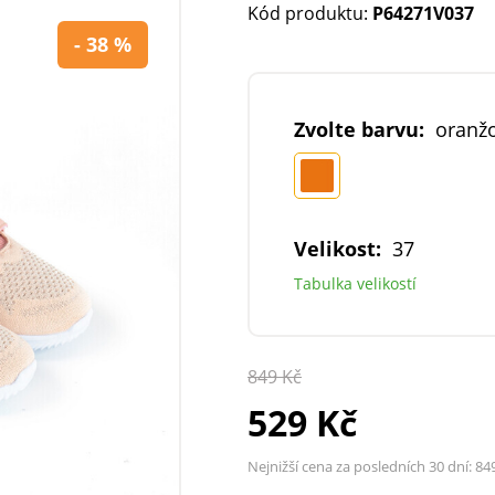
Kód produktu:
P64271V037
- 38 %
Zvolte barvu:
oranž
Velikost:
37
Tabulka velikostí
849 Kč
529 Kč
Nejnižší cena za posledních 30 dní:
84