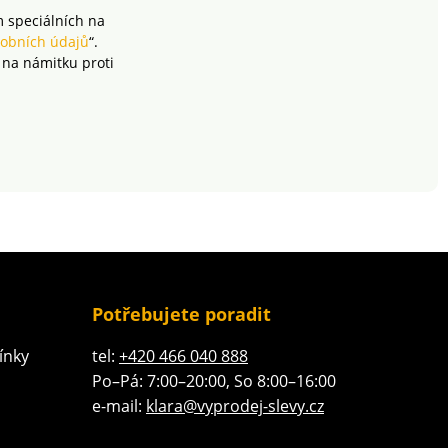
m speciálních na
obních údajů
“.
 na námitku proti
Potřebujete poradit
ínky
tel:
+420 466 040 888
Po–Pá: 7:00–20:00, So 8:00–16:00
e-mail:
klara@vyprodej-slevy.cz