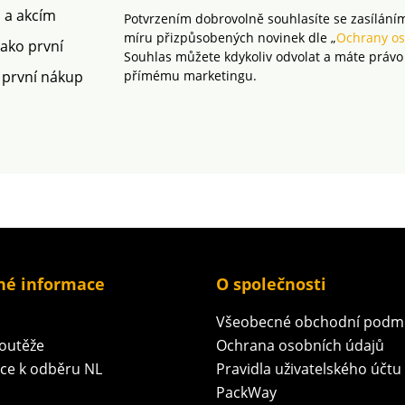
m a akcím
Potvrzením dobrovolně souhlasíte se zasílání
míru přizpůsobených novinek dle „
Ochrany os
jako první
Souhlas můžete kdykoliv odvolat a máte právo
 první nákup
přímému marketingu.
né informace
O společnosti
Všeobecné obchodní podm
soutěže
Ochrana osobních údajů
ace k odběru NL
Pravidla uživatelského účtu
PackWay