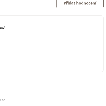
Přidat hodnocení
ová
9 Kč