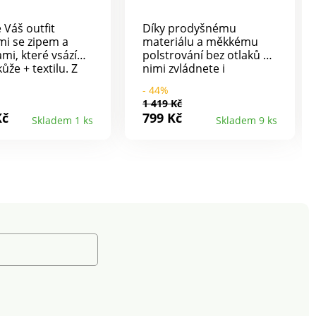
 Váš outfit
Díky prodyšnému
mi se zipem a
materiálu a měkkému
mi, které vsází
polstrování bez otlaků s
ůže + textilu. Z
nimi zvládnete i
 pravé kůže.
namáhavější túru. S
- 44%
vsadky. Zipové
elastickým šněrováním a
1 419 Kč
 na vnější straně.
protiskluzovou
Kč
799 Kč
Skladem 1 ks
Skladem 9 ks
 Tkaničky se
podrážkou, která tlumí
ým vláknem.
došlap.
télka. Pěnové
žení kolem
. Pevný opatek.
ty pravidelně
te přípravkem
hranu před
i a vlhkostí.