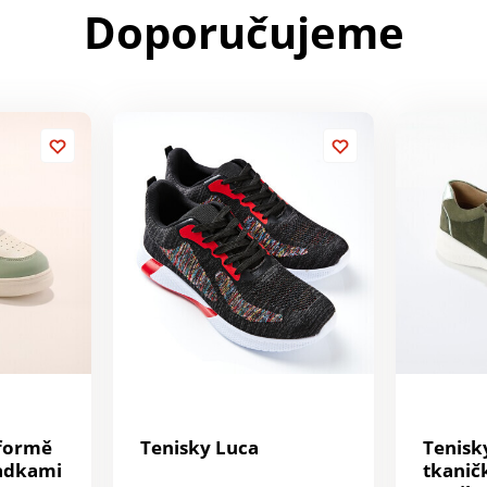
Doporučujeme
tformě
Tenisky Luca
Tenisk
adkami
tkanič