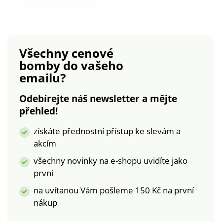
polyamid,10 %
pro stahující efekt.
elastan. S
Vsadky na bocích
infračerveným
vpředu a vzadu z tylu.
účinkem. Tvarují
Pružná pikotka v pase
Všechny cenové
postavu. Zamaskují
a nohavičkách.
bomby
do vašeho
tukové polštářky.
Vpředu výšivka s
emailu?
efektem listů.
Standard 100 podle
Odebírejte náš newsletter a mějte
Oeko-Tex (n° CQ
přehled!
1216 / 3). Tato
známka označuje
získáte přednostní přístup ke slevám a
textilní výrobky, které
akcím
byly podrobeny
laboratorním testům
všechny novinky na e-shopu uvidíte jako
na široké spektrum
první
škodlivých látek a
na uvítanou Vám pošleme 150 Kč na první
výrobek je bezpečný
nad rámec platných
nákup
norem. Lze prát v