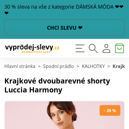
30 % sleva na vše z kategorie DÁMSKÁ MÓDA ❤❤
❤
CHCI SLEVU ❤
Hlavní stránka
>
Spodní prádlo
>
KALHOTKY
>
Krajko
Krajkové dvoubarevné shorty
Luccia Harmony
- 20 %